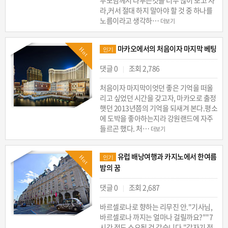
라,커서 절대 하지 말아야 할 것 중 하나를
노름이라고 생각하…
더보기
마카오에서의 처음이자 마지막 베팅
Hot
인기
댓글 0
조회 2,786
|
처음이자 마지막이엇던 좋은 기억을 떠올
리고 싶었던 시간을 갖고자, 마카오로 출정
햇던 2013년쯤의 기억을 되새겨 본다.평소
에 도박을 좋아하는지라 강원랜드에 자주
들르곤 했다. 처…
더보기
유럽 배낭여행과 카지노에서 한여름
Hot
인기
밤의 꿈
댓글 0
조회 2,687
|
바르셀로나로 향하는 리무진 안."기사님,
바르셀로나 까지는 얼마나 걸릴까요?""7
시간 정도 소요될 것 같습니다."갑자기 정