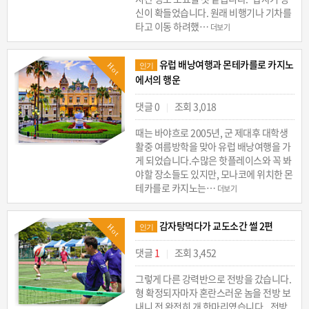
신이 확들었습니다. 원래 비행기나 기차를
타고 이동 하려했…
더보기
유럽 배낭여행과 몬테카를로 카지노
Hot
인기
에서의 행운
댓글 0
조회 3,018
|
때는 바야흐로 2005년, 군 제대후 대학생
활중 여름방학을 맞아 유럽 배낭여행을 가
게 되었습니다.수많은 핫플레이스와 꼭 봐
야할 장소들도 있지만, 모나코에 위치한 몬
테카를로 카지노는…
더보기
감자탕먹다가 교도소간 썰 2편
Hot
인기
댓글
1
조회 3,452
|
그렇게 다른 강력반으로 전방을 갔습니다.
형 확정되자마자 혼란스러운 놈을 전방 보
내니 전 완전히 개 한마리였습니다...전방