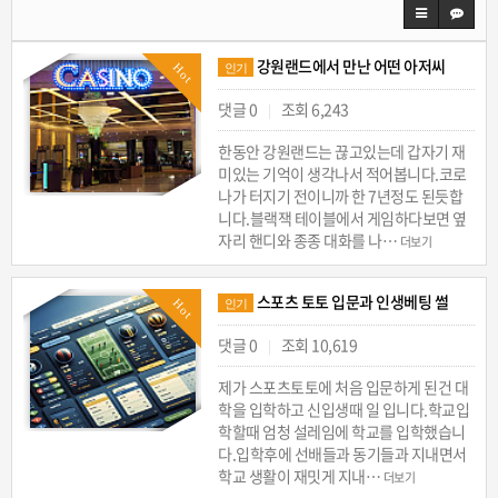
강원랜드에서 만난 어떤 아저씨
Hot
인기
댓글 0
조회 6,243
|
한동안 강원랜드는 끊고있는데 갑자기 재
미있는 기억이 생각나서 적어봅니다.코로
나가 터지기 전이니까 한 7년정도 된듯합
니다.블랙잭 테이블에서 게임하다보면 옆
자리 핸디와 종종 대화를 나…
더보기
스포츠 토토 입문과 인생베팅 썰
Hot
인기
댓글 0
조회 10,619
|
제가 스포츠토토에 처음 입문하게 된건 대
학을 입학하고 신입생때 일 입니다.학교입
학할때 엄청 설레임에 학교를 입학했습니
다.입학후에 선배들과 동기들과 지내면서
학교 생활이 재밋게 지내…
더보기