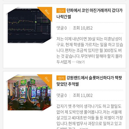
던파에서 코인 마진거래까지 갔다가
Hot
인기
나락간썰
댓글 0
조회 10,852
|
저는 이제 내년이면 39살 되는 미혼남성이
구요. 현재 학생들 가르치는 일을 하고 있습
니다.편차는 조금씩 있지만 월 300정도 버
는 것 같습니다.무엇부터 말해야 할지 몰라
두서없게 …
더보기
강원랜드에서 슬롯머신하다가 잭팟
Hot
인기
맞았던 추억썰
댓글 0
조회 11,002
|
갑자기 옛 추억이 생각나기도 하고 할일도
없어 제 도박인생 풀어봅니다.저는​ 서울에
살고있고 40대초반 아들 둘 둔 외벌이 가장
입니다.현재 법무사 과장으로 일하고 있고
도박빚 갚고…