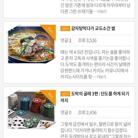
간 방은 기존에 방과 다르게 허우대부터 남
다른 그런 쓰레기들…
더보기
감자탕먹다가 교도소간 썰
Hot
인기
댓글
1
조회 3,526
|
때는 약 4-5년 전입니다. 저는 술을 좋아하
고 혼자 고독과 사색을 즐기는걸 좋아합니
다.도박도 즐겨하는 편이라 시간이 날때면
강원랜드에 가거나 카지노 커뮤니티에서
카지노사이트를 찾…
더보기
도박의 굴레 3편 : 단도를 하게 되기
Hot
인기
까지
댓글 0
조회 2,456
|
그렇게 급전에서 일수, 월변으로 발이 넓어
집니다."이거라면 돌려막기 할수있겠다.
큰돈 두개받아서 갚고 끝내자"그렇게 저는