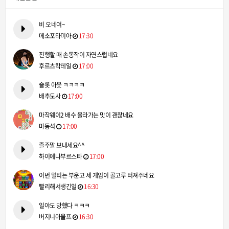
비 오네여~
메소포타미아
17:30
진행할 때 손동작이 자연스럽네요
후르츠칵테일
17:00
슬롯 아웃 ㅋㅋㅋㅋ
배추도사
17:00
마작웨이2 배수 올라가는 맛이 괜찮네요
마동석
17:00
즐주말 보내세요^^
하이에나부르스타
17:00
이번 멀티는 부운고 세 게임이 골고루 터져주네요
빨리해서생긴일
16:30
일야도 망했다 ㅋㅋㅋ
버지니아울프
16:30