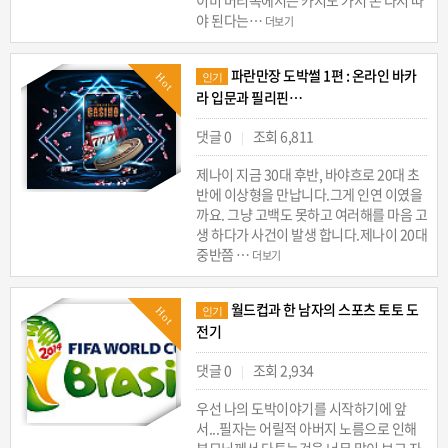
야 된다는…
더보기
파란만장 도박썰 1편 : 온라인 바카
Hot
인기
라 입문과 필리핀…
댓글 0
조회 6,811
|
제나이 지금 30대 후반, 바야흐로 20대 초
반에 이상형을 만납니다.그게 인연 이였을
까요. 그냥 고백도 못하고 여러해를 마음 고
생 하다가 사건이 발생 합니다.제나이 20대
중반쯤 …
더보기
월드컵과 한 남자의 스포츠 토토 도
Hot
인기
전기
댓글 0
조회 2,934
|
우선 나의 도박이야기를 시작하기에 앞
서...필자는 어릴적 아버지 노름으로 인해
부모님께서 다투는것을 너무 많이 보고 자