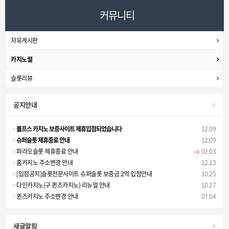
커뮤니티
자유게시판
카지노썰
슬롯리뷰
+
공지안내
볼프스 카지노 보증사이트 제휴입점되었습니다
12.09
슈퍼슬롯 제휴종료 안내
12.09
파라오슬롯 제휴종료 안내
02.03
+3
홈카지노 주소변경 안내
12.13
[입점공지]슬롯전문사이트 슈퍼슬롯 보증금 2억 입점안내
10.25
다인카지노(구 퀸즈카지노) 리뉴얼 안내
10.17
퀸즈카지노 주소변경 안내
07.04
+
새글알림