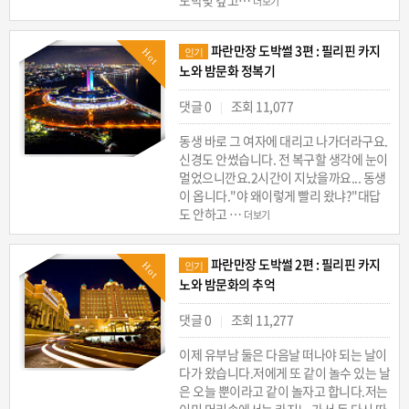
더보기
파란만장 도박썰 3편 : 필리핀 카지
Hot
인기
노와 밤문화 정복기
댓글 0
조회 11,077
|
동생 바로 그 여자에 대리고 나가더라구요.
신경도 안썼습니다. 전 복구할 생각에 눈이
멀었으니깐요.2시간이 지났을까요... 동생
이 옵니다."야 왜이렇게 빨리 왔냐?"대답
도 안하고 …
더보기
파란만장 도박썰 2편 : 필리핀 카지
Hot
인기
노와 밤문화의 추억
댓글 0
조회 11,277
|
이제 유부남 둘은 다음날 떠나야 되는 날이
다가 왔습니다.저에게 또 같이 놀수 있는 날
은 오늘 뿐이라고 같이 놀자고 합니다.저는
이미 머리속에서는 카지노 가서 돈 다시 따