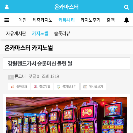
온카마스터
메인
제휴카지노
커뮤니티
카지노후기
출첵
먹튀사
자유게시판
카지노썰
슬롯리뷰
온카마스터 카지노썰
강원랜드가서 슬롯머신 돌린 썰
큰고니
댓글 0
조회 1219
1
좋아요
5
팔로우
0
쪽지보내기
게시물보기