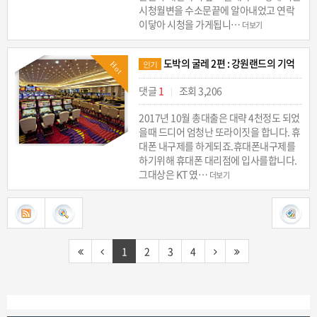
시청월변을 수소문끝에 알아내었고 연락
이닿아 시청을 가게됩니…
더보기
도박의 굴레 2편 : 강원랜드의 기억
Hot
인기
댓글
1
조회 3,206
|
2017년 10월 총대출은 대략 4천정도 되었
을때 드디어 엄청난 또라이짓을 합니다. 휴
대폰 내구제를 하게되죠.휴대폰내구제를
하기위해 휴대폰 대리점에 입사를합니다.
그대상은 KT 였…
더보기
1
2
3
4