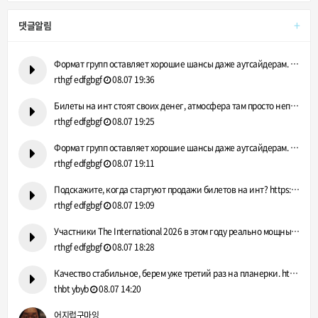
+
댓글알림
Формат групп оставляет хорошие шансы даже аутсайдерам. https…
rthgf edfgbgf
08.07 19:36
Билеты на инт стоят своих денег, атмосфера там просто непере…
rthgf edfgbgf
08.07 19:25
Формат групп оставляет хорошие шансы даже аутсайдерам. https…
rthgf edfgbgf
08.07 19:11
Подскажите, когда стартуют продажи билетов на инт? https://g…
rthgf edfgbgf
08.07 19:09
Участники The International 2026 в этом году реально мощные.…
rthgf edfgbgf
08.07 18:28
Качество стабильное, берем уже третий раз на планерки. https…
thbt ybyb
08.07 14:20
어지럽구마잉