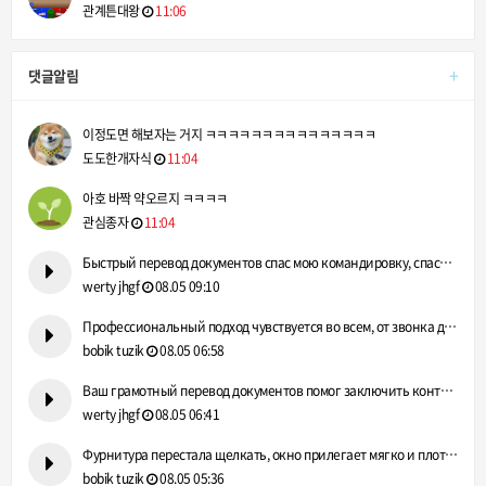
관계튼대왕
11:06
+
댓글알림
이정도면 해보자는 거지 ㅋㅋㅋㅋㅋㅋㅋㅋㅋㅋㅋㅋㅋㅋㅋ
도도한개자식
11:04
아호 바짝 약오르지 ㅋㅋㅋㅋ
관심종자
11:04
Быстрый перевод документов спас мою командировку, спасибо! h…
werty jhgf
08.05 09:10
Профессиональный подход чувствуется во всем, от звонка до вы…
bobik tuzik
08.05 06:58
Ваш грамотный перевод документов помог заключить контракт с …
werty jhgf
08.05 06:41
Фурнитура перестала щелкать, окно прилегает мягко и плотно. …
bobik tuzik
08.05 05:36