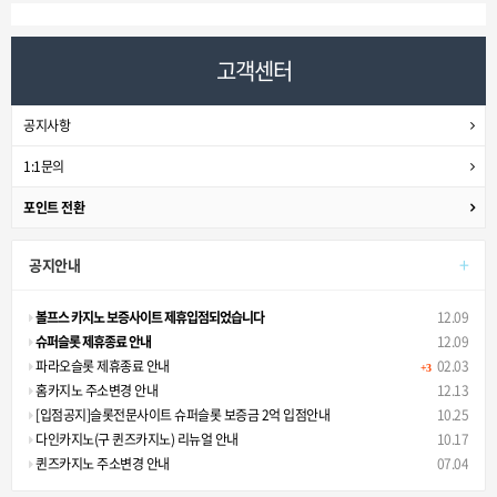
고객센터
공지사항
1:1문의
포인트 전환
+
공지안내
볼프스 카지노 보증사이트 제휴입점되었습니다
12.09
슈퍼슬롯 제휴종료 안내
12.09
파라오슬롯 제휴종료 안내
02.03
+3
홈카지노 주소변경 안내
12.13
[입점공지]슬롯전문사이트 슈퍼슬롯 보증금 2억 입점안내
10.25
다인카지노(구 퀸즈카지노) 리뉴얼 안내
10.17
퀸즈카지노 주소변경 안내
07.04