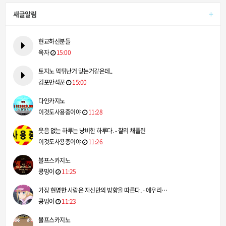
+
새글알림
현교하신분들
옥자
15:00
토지노 먹튀난거 맞는거같은데..
김포만석꾼
15:00
다인카지노
이것도사용중이야
11:28
웃음 없는 하루는 낭비한 하루다. - 찰리 채플린
이것도사용중이야
11:26
볼프스카지노
콩밍이
11:25
가장 현명한 사람은 자신만의 방향을 따른다. - 에우리…
콩밍이
11:23
볼프스카지노