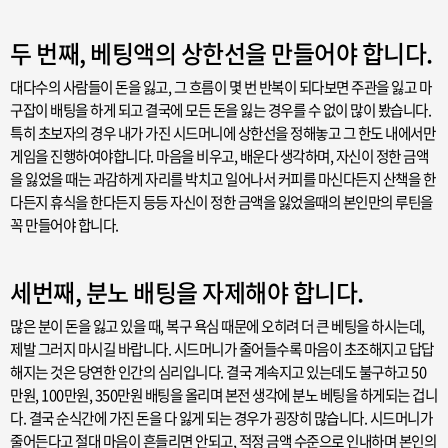
두 번째, 베팅액의 상한선을 만들어야 합니다.
대다수의 사람들이 돈을 잃고, 그 흐름이 몇 번 반복이 되다보면 주관을 잃고 마
구잡이 배팅을 하게 되고 결국에 모든 돈을 잃는 경우를 수 없이 많이 봤습니다.
특히 초보자의 경우 내가 가진 시드머니에 상한선을 정해놓고 그 한도 내에서만
게임을 진행하여야합니다. 마음을 비우고, 배운다 생각하며, 자신이 정한 금액
을 잃었을 때는 과감하게 자리를 박치고 일어나서 커피를 마신다든지 산책을 한
다든지 휴식을 한다든지 등등 자신이 정한 금액을 잃었을때의 본인만의 루틴을
꼭 만들어야 합니다.
세번째, 분노 배팅을 자제해야 합니다.
많은 분이 돈을 잃고 있을 때, 복구 욕심 때문에 오히려 더 큰 베팅을 하시는데,
제발 그러지 마시길 바랍니다. 시드머니가 줄어들수록 마음이 초조해지고 답답
해지는 것은 당연한 인간의 심리입니다. 결국 계속지고 있는데도 불구하고 50
만원, 100만원, 350만원 배팅을 올리며 본전 생각에 분노 베팅을 하게되는 겁니
다. 결국 순식간에 가진 돈을 다 잃게 되는 경우가 굉장히 많습니다. 시드머니가
줄어든다고 절대 마음이 흔들리면 안되고, 적정 금액 수준으로 인내하며 본인의