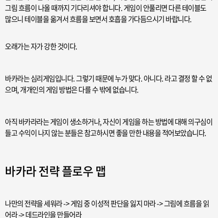
그림 흐름이 나올 때까지 기다리셔야 합니다. 게임이 안풀리면 다른 테이블도
많으니 테이블을 옮겨서 흐름을 보면서 호흡을 가다듬으시기 바랍니다.
오래가는 자가 강한 것이다.
바카라는 심리게임입니다. 그렇기 때문에 누가 맞다. 아니다. 라고 결정 할 수 없
으며, 개개인의 게임 방법은 다를 수 밖에 없습니다.
아직 바카라라는 게임이 생소하거나, 자신이 게임을 하는 방법에 대해 의구심이
들고 수익이 나지 않는 분들은 참고하시면 좋을 만한 내용을 적어보았습니다.
바카라 전략 플로우 맵
나만의 전략을 세워라 -> 게임 중 이성적 판단을 잃지 마라 -> 그림에 흐름을 읽
어라 -> 데드라인을 만들어라