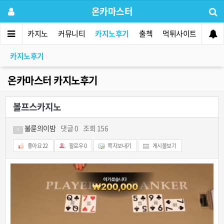
온카마스터
인
제휴카지노
커뮤니티
카지노후기
출첵
먹튀사이트
고객
카지노후기
온카마스터 카지노후기
볼프스카지노
불륜의이밤
댓글 0
조회 156
1
좋아요
22
팔로우
0
쪽지보내기
게시물보기