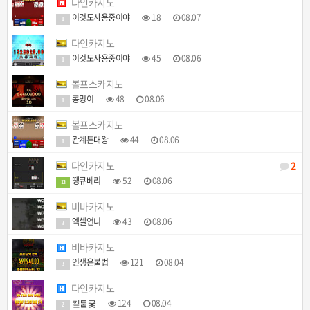
다인카지노
이것도사용중이야
18
08.07
1
다인카지노
이것도사용중이야
45
08.06
1
볼프스카지노
콩밍이
48
08.06
1
볼프스카지노
관계튼대왕
44
08.06
1
다인카지노
2
땡큐베리
52
08.06
13
비바카지노
엑셀언니
43
08.06
3
비바카지노
인생은불법
121
08.04
3
다인카지노
킾퉅쿷
124
08.04
2