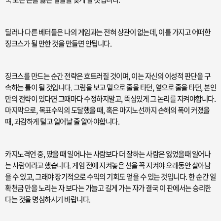
딜러나 다른 베터들은 나의 게임과는 전혀 상관이 없는데, 이를 가지고 어떠한
징크스가 될 만한 것을 만들면 안됩니다.
징크스를 만드는 순간 전략은 흐트러질 것이며, 이는 자신의 이성적 판단을 구
속하는 틀이 될 것입니다. 그림을 보고 밑으로 줄을 타던, 옆으로 줄을 타던, 본인
만의 전략이 있다면 그때마다 수정하지말고, 뚝심있게 그 논리를 지켜야합니다.
마지막으로, 목표수익의 도달했을 때, 혹은 마지노선까지 손해의 폭이 커졌을
때, 과감하게 털고 일어날 줄 알아야합니다.
카지노격언 중, 땄을 때 일어나는 사람보다 더 잘하는 사람은 잃었을때 일어나
는 사람이라고 했습니다. 게임 전에 지켜놓은 선을 꼭 지켜야 오래동안 살아남
을 수 있고, 그래야 장기적으로 수익의 기회도 얻을 수 있는 것입니다. 한 순간 일
확천금 만을 노리는 자 보다는
가늘고 길게 가는 자가 결국 이 판에서는 승리한
다는 것을 명심하시기 바랍니다.