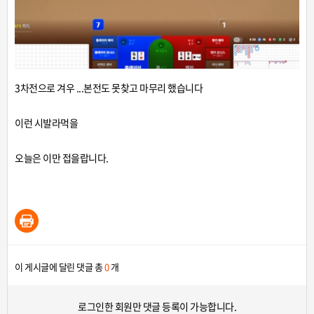
3차전으로 겨우 ...본전도 못찾고 마무리 했습니다
이런 시발라먹을
오늘은 이만 접을랍니다.
이 게시글에 달린 댓글 총
0
개
로그인한 회원만 댓글 등록이 가능합니다.