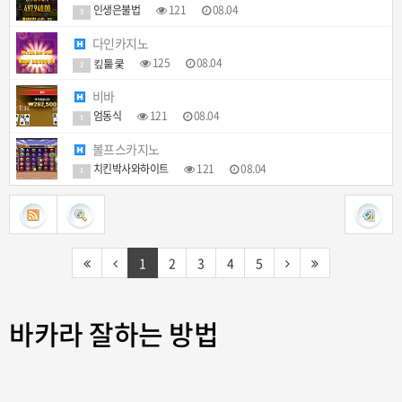
인생은불법
121
08.04
3
다인카지노
킾퉅쿷
125
08.04
2
비바
엄동식
121
08.04
1
볼프스카지노
치킨박사와하이트
121
08.04
1
1
2
3
4
5
바카라 잘하는 방법