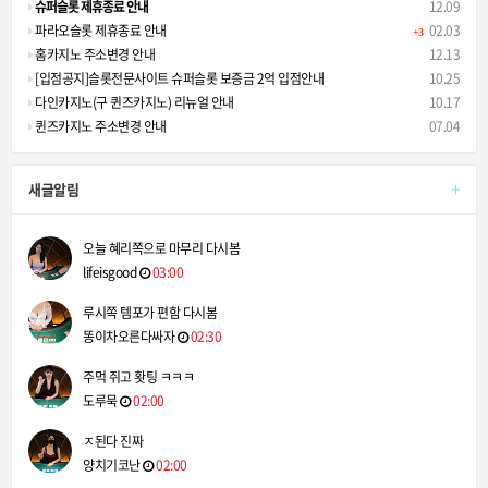
슈퍼슬롯 제휴종료 안내
12.09
파라오슬롯 제휴종료 안내
02.03
+3
홈카지노 주소변경 안내
12.13
[입점공지]슬롯전문사이트 슈퍼슬롯 보증금 2억 입점안내
10.25
다인카지노(구 퀸즈카지노) 리뉴얼 안내
10.17
퀸즈카지노 주소변경 안내
07.04
+
새글알림
오늘 혜리쪽으로 마무리 다시봄
lifeisgood
03:00
루시쪽 템포가 편함 다시봄
똥이차오른다싸자
02:30
주먹 쥐고 홧팅 ㅋㅋㅋ
도루묵
02:00
ㅈ된다 진짜
양치기코난
02:00