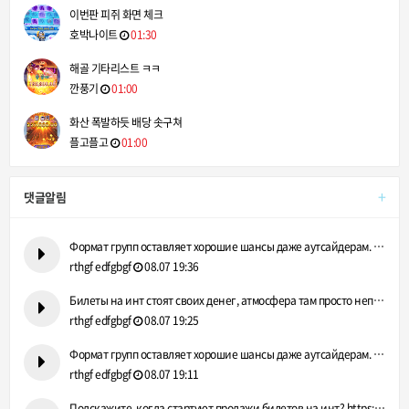
이번판 피쥐 화면 체크
호박나이트
01:30
해골 기타리스트 ㅋㅋ
깐풍기
01:00
화산 폭발하듯 배당 솟구쳐
플고플고
01:00
+
댓글알림
Формат групп оставляет хорошие шансы даже аутсайдерам. https…
rthgf edfgbgf
08.07 19:36
Билеты на инт стоят своих денег, атмосфера там просто непере…
rthgf edfgbgf
08.07 19:25
Формат групп оставляет хорошие шансы даже аутсайдерам. https…
rthgf edfgbgf
08.07 19:11
Подскажите, когда стартуют продажи билетов на инт? https://g…