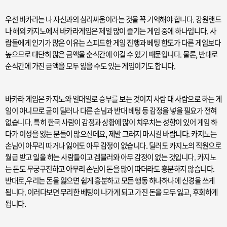
우선 바카라는 나 자신과의 심리싸움이라는 것을 꼭 기억해야 합니다. 강원랜드
나 해외 카지노에서 바카라게임은 제일 많이 즐기는 게임 중에 하나입니다. 사
람들에게 인기가 많은 이유는 스피드한 게임 진행과 베팅 한도가 다른 게임보다
높으므로 대단히 많은 금액을 순식간에 이길 수 있기 때문입니다. 물론, 반대로
순식간에 가진 금액을 모두 잃을 수도 있는 게임이기도 합니다.
바카라 게임은 카지노와 일대일로 승부를 보는 것이지 사람 대 사람으로 하는 게
임이 아니므로 굳이 딜러나 다른 손님과 반대 베팅 등 감정을 넣을 필요가 전혀
없습니다. 특히 한국 사람이 감정과 상황에 많이 치우치는 성향이 있어 게임 하
다가 이성을 잃는 분들이 많으신데요, 제발 그러지 마시길 바랍니다. 카지노는
손님이 아무리 따거나 잃어도 아무 감정이 없습니다. 딜러도 카지노의 직원으로
월급 받고 일을 하는 사람들이고 겜블러와 아무 감정이 없는 것입니다. 카지노
는 돈도 무궁구진하고 아무리 손님이 돈을 많이 따더라도 흥분하지 않습니다.
반대로,우리는 돈을 잃으면 쉽게 흥분하고 모든 행동 하나하나에 신경을 쓰게
됩니다. 이러다보면 무리한 베팅이 나가게 되고 가진 돈을 모두 잃고, 후회하게
됩니다.