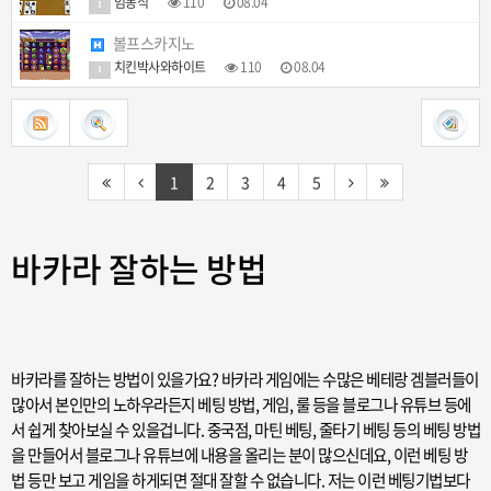
엄동식
110
08.04
1
볼프스카지노
치킨박사와하이트
110
08.04
1
1
2
3
4
5
바카라 잘하는 방법
바카라를 잘하는 방법이 있을가요? 바카라 게임에는 수많은 베테랑 겜블러들이
많아서 본인만의 노하우라든지 베팅 방법, 게임, 룰 등을 블로그나 유튜브 등에
서 쉽게 찾아보실 수 있을겁니다. 중국점, 마틴 베팅, 줄타기 베팅 등의 베팅 방법
을 만들어서 블로그나 유튜브에 내용을 올리는 분이 많으신데요, 이런 베팅 방
법 등만 보고 게임을 하게되면 절대 잘할 수 없습니다. 저는 이런 베팅기법보다