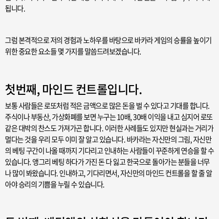
됩니다.
그럼 본격적으로 저의 경험과 노하우를 바탕으로 바카라 게임의 승률을 높이기
위한 중요한 요소들 몇 가지를 말씀드려보겠습니다.
첫번째, 마인드 컨트롤입니다.
보통 사람들은 로또처럼 적은 금액으로 많은 돈을 벌 수 있다고 기대를 합니다.
주식이나 부동산, 가상화폐를 보면 누구는 10배, 30배 이익을 내고 심지어 로또
같은 대박의 찬스도 가져가곤 합니다. 이러한 사례들도 있지만 현실과는 거리가
멀다는 것을 우리 모두 이미 잘 알고 있습니다. 바카라는 자신만의 그림, 자신만
의 베팅 구간이 나올 때까지 기다리고 인내하는 사람들이 꾸준하게 연승을 할 수
있습니다. 앵그리 베팅 하다가 가진 돈 다 잃고 한국으로 돌아가는 분들을 너무
나 많이 봐왔습니다. 인내하고, 기다리면서, 자신만의 마인드 컨트롤을 할 줄 알
아야 승리의 기쁨을 누릴 수 있습니다.