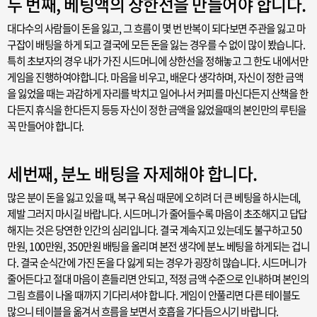
두 번째, 베팅액의 상한선을 만들어야 합니다.
대다수의 사람들이 돈을 잃고, 그 흐름이 몇 번 반복이 되다보면 주관을 잃고 마
구잡이 배팅을 하게 되고 결국에 모든 돈을 잃는 경우를 수 없이 많이 봤습니다.
특히 초보자의 경우 내가 가진 시드머니에 상한선을 정해놓고 그 한도 내에서만
게임을 진행하여야합니다. 마음을 비우고, 배운다 생각하며, 자신이 정한 금액
을 잃었을 때는 과감하게 자리를 박치고 일어나서 커피를 마신다든지 산책을 한
다든지 휴식을 한다든지 등등 자신이 정한 금액을 잃었을때의 본인만의 루틴을
꼭 만들어야 합니다.
세번째, 분노 배팅을 자제해야 합니다.
많은 분이 돈을 잃고 있을 때, 복구 욕심 때문에 오히려 더 큰 베팅을 하시는데,
제발 그러지 마시길 바랍니다. 시드머니가 줄어들수록 마음이 초조해지고 답답
해지는 것은 당연한 인간의 심리입니다. 결국 계속지고 있는데도 불구하고 50
만원, 100만원, 350만원 배팅을 올리며 본전 생각에 분노 베팅을 하게되는 겁니
다. 결국 순식간에 가진 돈을 다 잃게 되는 경우가 굉장히 많습니다. 시드머니가
줄어든다고 절대 마음이 흔들리면 안되고, 적정 금액 수준으로 인내하며 본인의
그림 흐름이 나올 때까지 기다리셔야 합니다. 게임이 안풀리면 다른 테이블도
많으니 테이블을 옮겨서 흐름을 보면서 호흡을 가다듬으시기 바랍니다.