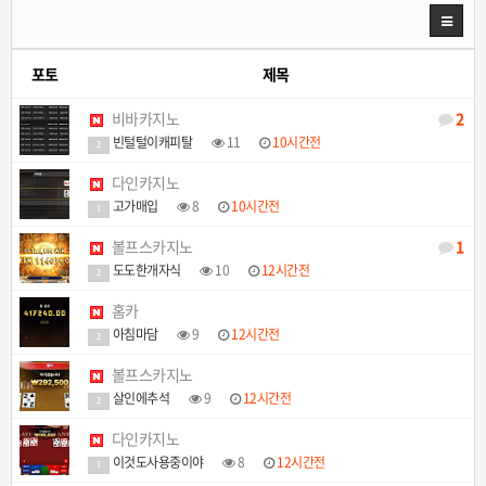
포토
제목
비바카지노
2
빈털털이캐피탈
11
10시간전
2
다인카지노
고가매입
8
10시간전
1
볼프스카지노
1
도도한개자식
10
12시간전
2
홈카
아침마담
9
12시간전
2
볼프스카지노
살인에추석
9
12시간전
2
다인카지노
이것도사용중이야
8
12시간전
1