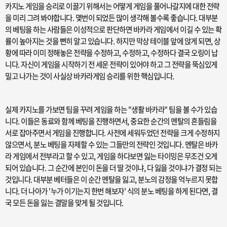
카지노 게임을 승리로 이끌기 위해서는 어떻게 게임을 풀어나갈지에 대한 전략
을 미리 그려 봐야합니다. 몇번이 되었든 많이 생각해 볼수록 좋습니다. 대부분
의 베팅을 하는 사람들은 이성적으로 판단하면 바카라 게임에서 이길 수 있는 확
률이 높아지는 것을 뻔히 알고 있습니다. 하지만 막상 테이블 앞에 앉게 되면, 상
황에 따라 이미 정해놓은 전략을 수정하고, 수정하고, 수정하다 결국 오링이 납
니다. 자신이 게임을 시작하기 전 세운 전략이 있어야 하고 그 전략을 뚝심있게
밀고 나가는 것이 사실상 바카라게임 승리를 위한 핵심입니다.
실제 카지노를 가보면 팀을 꾸려 게임을 하는 "생활 바카라" 팀을 볼 수가 있습
니다. 이들은 동료와 함께 베팅을 진행하면서, 중요한 순간의 멘탈의 흔들림을
서로 잡아주면서 게임을 진행합니다. 사전에 세워두었던 전략을 크게 수정하지
않으면서, 분노 베팅을 자제할 수 있는 그들만의 전략인 것입니다. 멘탈은 바카
라 게임에서 전부라고 할 수 있고, 게임을 하다보면 잃는 타이밍은 무조건 오게
되어 있습니다. 그 순간에 본인이 돈을 더 딸 것이냐, 다 잃을 것이냐가 결정 되는
것입니다. 대부분 베터들은 이 순간 멘탈을 잃고, 분노의 감정을 억누르지 못합
니다. 더 나아가 '누가 이기는지 한번 해보자' 식의 분노 베팅을 하게 된다면, 결
국 모든 돈을 잃는 결말을 맞게 될 것입니다.