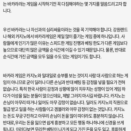
는 바카라라는 게임을 시작하기전 꼭 다짐해야하는 몇 가지를 말씀드리고자 합
니다.
우선 바카라는 나 자신과의 심리싸움이라는 것을 꼭 기억해야 합니다. 강원랜드
나 해외 카지노에서 바카라게임은 제일 많이 즐기는 게임 중에 하나입니다. 사
람들에게 인기가 많은 이유는 스피드한 게임 진행과 베팅 한도가 다른 게임보다
높으므로 대단히 많은 금액을 순식간에 이길 수 있기 때문입니다. 물론, 반대로
순식간에 가진 금액을 모두 잃을 수도 있는 게임이기도 합니다.
바카라 게임은 카지노와 일대일로 승부를 보는 것이지 사람 대 사람으로 하는 게
임이 아니므로 굳이 딜러나 다른 손님과 반대 베팅 등 감정을 넣을 필요가 전혀
없습니다. 특히 한국 사람이 감정과 상황에 많이 치우치는 성향이 있어 게임 하
다가 이성을 잃는 분들이 많으신데요, 제발 그러지 마시길 바랍니다. 카지노는
손님이 아무리 따거나 잃어도 아무 감정이 없습니다. 딜러도 카지노의 직원으로
월급 받고 일을 하는 사람들이고 겜블러와 아무 감정이 없는 것입니다. 카지노
는 돈도 무궁구진하고 아무리 손님이 돈을 많이 따더라도 흥분하지 않습니다.
반대로,우리는 돈을 잃으면 쉽게 흥분하고 모든 행동 하나하나에 신경을 쓰게
됩니다. 이러다보면 무리한 베팅이 나가게 되고 가진 돈을 모두 잃고, 후회하게