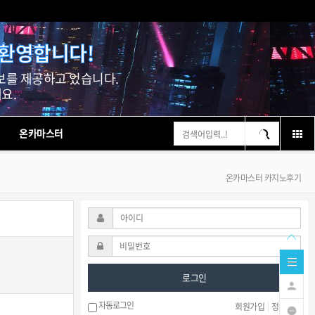
 환영합니다!
보를 제공하고 있습니다.
요.
온카마스터
온카마스터 카지노후기
로그인
자동로그인
회원가입
|
정보찾기