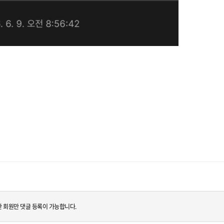
 회원만 댓글 등록이 가능합니다.