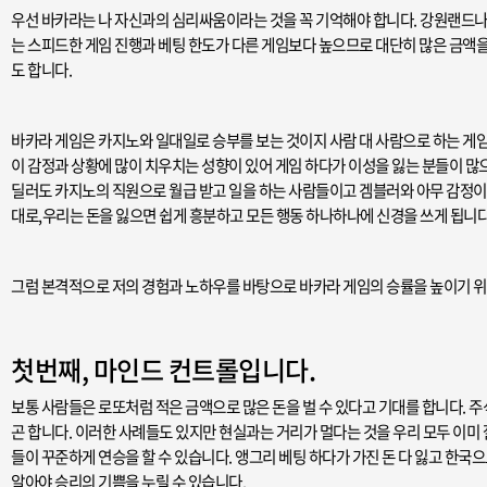
우선 바카라는 나 자신과의 심리싸움이라는 것을 꼭 기억해야 합니다. 강원랜드나
는 스피드한 게임 진행과 베팅 한도가 다른 게임보다 높으므로 대단히 많은 금액을
도 합니다.
바카라 게임은 카지노와 일대일로 승부를 보는 것이지 사람 대 사람으로 하는 게임
이 감정과 상황에 많이 치우치는 성향이 있어 게임 하다가 이성을 잃는 분들이 많
딜러도 카지노의 직원으로 월급 받고 일을 하는 사람들이고 겜블러와 아무 감정이
대로,우리는 돈을 잃으면 쉽게 흥분하고 모든 행동 하나하나에 신경을 쓰게 됩니다
그럼 본격적으로 저의 경험과 노하우를 바탕으로 바카라 게임의 승률을 높이기 
첫번째, 마인드 컨트롤입니다.
보통 사람들은 로또처럼 적은 금액으로 많은 돈을 벌 수 있다고 기대를 합니다. 주
곤 합니다. 이러한 사례들도 있지만 현실과는 거리가 멀다는 것을 우리 모두 이미
들이 꾸준하게 연승을 할 수 있습니다. 앵그리 베팅 하다가 가진 돈 다 잃고 한국
알아야 승리의 기쁨을 누릴 수 있습니다.