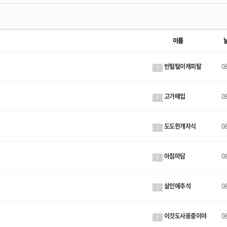
이름
빈털털이캐피탈
0
2
고가매입
0
1
도도한개자식
0
2
아침마담
0
2
살인에추석
0
2
이것도사용중이야
0
1