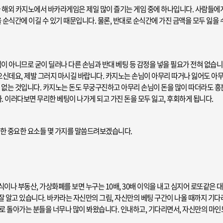
 해외 카지노에서 바카라게임은 제일 많이 즐기는 게임 중에 하나입니다. 사람들에
 순식간에 이길 수 있기 때문입니다. 물론, 반대로 순식간에 가진 금액을 모두 잃을
이 아니므로 굳이 딜러나 다른 손님과 반대 베팅 등 감정을 넣을 필요가 전혀 없습니
으신데요, 제발 그러지 마시길 바랍니다. 카지노는 손님이 아무리 따거나 잃어도 아무
 없는 것입니다. 카지노는 돈도 무궁구진하고 아무리 손님이 돈을 많이 따더라도 흥
. 이러다보면 무리한 베팅이 나가게 되고 가진 돈을 모두 잃고, 후회하게 됩니다.
위한 중요한 요소들 몇 가지를 말씀드려보겠습니다.
식이나 부동산, 가상화폐를 보면 누구는 10배, 30배 이익을 내고 심지어 로또같은 
 잘 알고 있습니다. 바카라는 자신만의 그림, 자신만의 베팅 구간이 나올 때까지 기
으로 돌아가는 분들을 너무나 많이 봐왔습니다. 인내하고, 기다리면서, 자신만의 마인