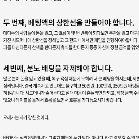
두 번째, 베팅액의 상한선을 만들어야 합니다.
대다수의 사람들이 돈을 잃고, 그 흐름이 몇 번 반복이 되다보면 주관을 잃고 마구
가진 시드머니에 상한선을 정해놓고 그 한도 내에서만 게임을 진행하여야합니다. 
피를 마신다든지 산책을 한다든지 휴식을 한다든지 등등 자신이 정한 금액을 잃었
세번째, 분노 배팅을 자제해야 합니다.
많은 분이 돈을 잃고 있을 때, 복구 욕심 때문에 오히려 더 큰 베팅을 하시는데
심리입니다. 결국 계속지고 있는데도 불구하고 50만원, 100만원, 350만원 배팅
히 많습니다. 시드머니가 줄어든다고 절대 마음이 흔들리면 안되고, 적정 금액 
많으니 테이블을 옮겨서 흐름을 보면서 호흡을 가다듬으시기 바랍니다.
오래가는 자가 강한 것이다.
바카라는 심리게임입니다. 그렇기 때문에 누가 맞다. 아니다. 라고 결정 할 수 없으