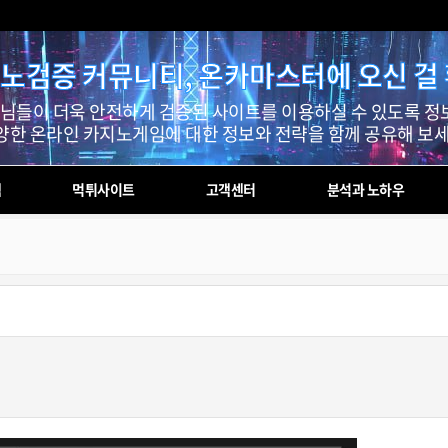
노검증 커뮤니티, 온카마스터에 오신 걸
들이 더욱 안전하게 검증된 사이트를 이용하실 수 있도록 정
양한 온라인 카지노게임에 대한 정보와 전략을 함께 공유해 보세
첵
먹튀사이트
고객센터
분석과 노하우