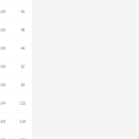
8.06
45
8.06
48
8.06
44
8.06
52
8.06
43
8.04
121
8.04
124