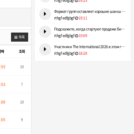
rthgf edfgbgf
19:25
Формат групп оставляет хорошие шансы даже аутсайдерам. https…
rthgf edfgbgf
19:11
Подскажите, когда стартуют продажи билетов на инт? https://g…
rthgf edfgbgf
19:09
목록
Участники The International 2026 в этом году реально мощные.…
날짜
조회
rthgf edfgbgf
18:28
2:55
10
2:53
7
1:08
10
1:05
9