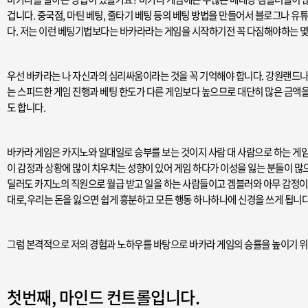
겁니다. 중국점, 마틴 베팅, 줄타기 베팅 등의 베팅 방법을 만들어서 블로그나 유
다. 저는 이런 베팅기법보다는 바카라라는 게임을 시작하기전 꼭 다짐해야하는 몇
우선 바카라는 나 자신과의 심리싸움이라는 것을 꼭 기억해야 합니다. 강원랜드나
는 스피드한 게임 진행과 베팅 한도가 다른 게임보다 높으므로 대단히 많은 금액을
도 합니다.
바카라 게임은 카지노와 일대일로 승부를 보는 것이지 사람 대 사람으로 하는 게임
이 감정과 상황에 많이 치우치는 성향이 있어 게임 하다가 이성을 잃는 분들이 많
딜러도 카지노의 직원으로 월급 받고 일을 하는 사람들이고 겜블러와 아무 감정이
대로,우리는 돈을 잃으면 쉽게 흥분하고 모든 행동 하나하나에 신경을 쓰게 됩니다
그럼 본격적으로 저의 경험과 노하우를 바탕으로 바카라 게임의 승률을 높이기 
첫번째, 마인드 컨트롤입니다.