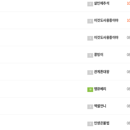
살인에추석
1
2
이것도사용중이야
1
1
이것도사용중이야
0
1
콩밍이
0
1
관계튼대왕
0
1
땡큐베리
0
13
엑셀언니
0
3
인생은불법
0
3