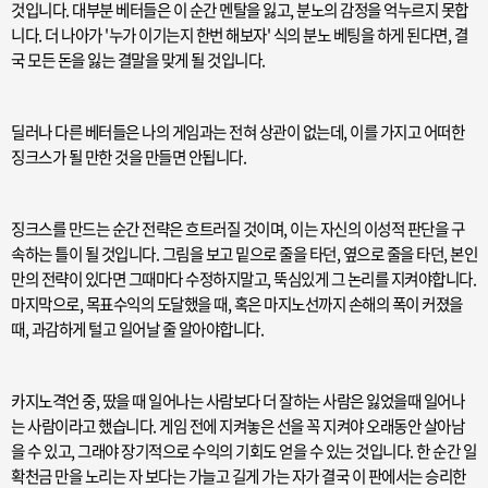
것입니다. 대부분 베터들은 이 순간 멘탈을 잃고, 분노의 감정을 억누르지 못합
니다. 더 나아가 '누가 이기는지 한번 해보자' 식의 분노 베팅을 하게 된다면, 결
국 모든 돈을 잃는 결말을 맞게 될 것입니다.
딜러나 다른 베터들은 나의 게임과는 전혀 상관이 없는데, 이를 가지고 어떠한
징크스가 될 만한 것을 만들면 안됩니다.
징크스를 만드는 순간 전략은 흐트러질 것이며, 이는 자신의 이성적 판단을 구
속하는 틀이 될 것입니다. 그림을 보고 밑으로 줄을 타던, 옆으로 줄을 타던, 본인
만의 전략이 있다면 그때마다 수정하지말고, 뚝심있게 그 논리를 지켜야합니다.
마지막으로, 목표수익의 도달했을 때, 혹은 마지노선까지 손해의 폭이 커졌을
때, 과감하게 털고 일어날 줄 알아야합니다.
카지노격언 중, 땄을 때 일어나는 사람보다 더 잘하는 사람은 잃었을때 일어나
는 사람이라고 했습니다. 게임 전에 지켜놓은 선을 꼭 지켜야 오래동안 살아남
을 수 있고, 그래야 장기적으로 수익의 기회도 얻을 수 있는 것입니다. 한 순간 일
확천금 만을 노리는 자 보다는
가늘고 길게 가는 자가 결국 이 판에서는 승리한