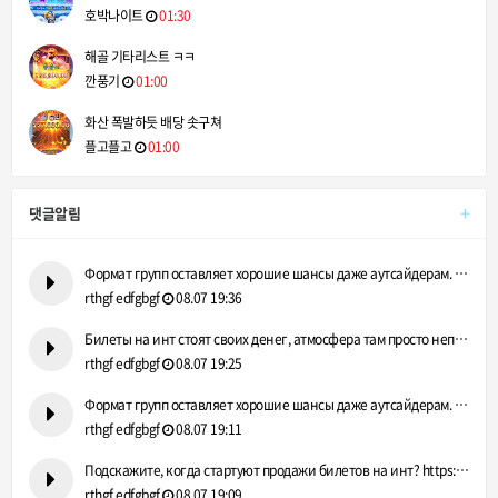
호박나이트
01:30
해골 기타리스트 ㅋㅋ
깐풍기
01:00
화산 폭발하듯 배당 솟구쳐
플고플고
01:00
+
댓글알림
Формат групп оставляет хорошие шансы даже аутсайдерам. https…
rthgf edfgbgf
08.07 19:36
Билеты на инт стоят своих денег, атмосфера там просто непере…
rthgf edfgbgf
08.07 19:25
Формат групп оставляет хорошие шансы даже аутсайдерам. https…
rthgf edfgbgf
08.07 19:11
Подскажите, когда стартуют продажи билетов на инт? https://g…
rthgf edfgbgf
08.07 19:09