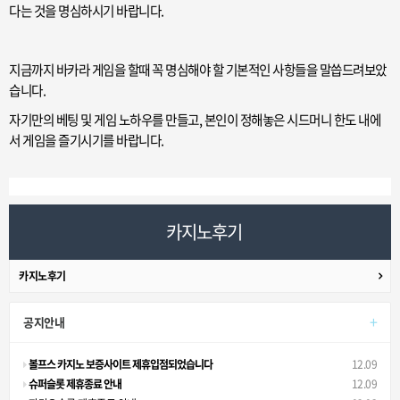
다는 것을 명심하시기 바랍니다.
지금까지 바카라 게임을 할때 꼭 명심해야 할 기본적인 사항들을 말씁드려보았
습니다.
자기만의 베팅 및 게임 노하우를 만들고, 본인이 정해놓은 시드머니 한도 내에
서 게임을 즐기시기를 바랍니다.
카지노후기
카지노후기
+
공지안내
볼프스 카지노 보증사이트 제휴입점되었습니다
12.09
슈퍼슬롯 제휴종료 안내
12.09