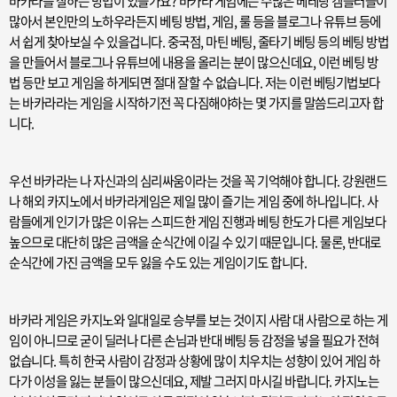
바카라를 잘하는 방법이 있을가요? 바카라 게임에는 수많은 베테랑 겜블러들이
많아서 본인만의 노하우라든지 베팅 방법, 게임, 룰 등을 블로그나 유튜브 등에
서 쉽게 찾아보실 수 있을겁니다. 중국점, 마틴 베팅, 줄타기 베팅 등의 베팅 방법
을 만들어서 블로그나 유튜브에 내용을 올리는 분이 많으신데요, 이런 베팅 방
법 등만 보고 게임을 하게되면 절대 잘할 수 없습니다. 저는 이런 베팅기법보다
는 바카라라는 게임을 시작하기전 꼭 다짐해야하는 몇 가지를 말씀드리고자 합
니다.
우선 바카라는 나 자신과의 심리싸움이라는 것을 꼭 기억해야 합니다. 강원랜드
나 해외 카지노에서 바카라게임은 제일 많이 즐기는 게임 중에 하나입니다. 사
람들에게 인기가 많은 이유는 스피드한 게임 진행과 베팅 한도가 다른 게임보다
높으므로 대단히 많은 금액을 순식간에 이길 수 있기 때문입니다. 물론, 반대로
순식간에 가진 금액을 모두 잃을 수도 있는 게임이기도 합니다.
바카라 게임은 카지노와 일대일로 승부를 보는 것이지 사람 대 사람으로 하는 게
임이 아니므로 굳이 딜러나 다른 손님과 반대 베팅 등 감정을 넣을 필요가 전혀
없습니다. 특히 한국 사람이 감정과 상황에 많이 치우치는 성향이 있어 게임 하
다가 이성을 잃는 분들이 많으신데요, 제발 그러지 마시길 바랍니다. 카지노는