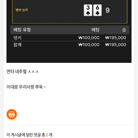
연타 네추럴 ㅅㅅㅅ
이대로 우리사랑 쭈욱 ~
이 게시글에 달린 댓글 총
0
개