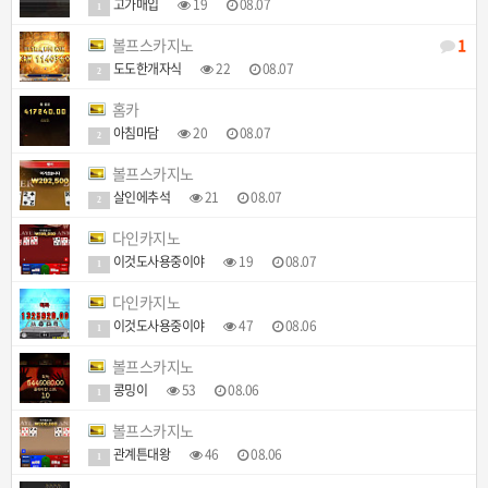
고가매입
19
08.07
1
볼프스카지노
1
도도한개자식
22
08.07
2
홈카
아침마담
20
08.07
2
볼프스카지노
살인에추석
21
08.07
2
다인카지노
이것도사용중이야
19
08.07
1
다인카지노
이것도사용중이야
47
08.06
1
볼프스카지노
콩밍이
53
08.06
1
볼프스카지노
관계튼대왕
46
08.06
1