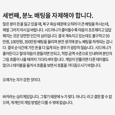
세번째, 분노 배팅을 자제해야 합니다.
많은 분이 돈을 잃고 있을 때, 복구 욕심 때문에 오히려 더 큰 베팅을 하시는데,
제발 그러지 마시길 바랍니다. 시드머니가 줄어들수록 마음이 초조해지고 답답
해지는 것은 당연한 인간의 심리입니다. 결국 계속지고 있는데도 불구하고 50
만원, 100만원, 350만원 배팅을 올리며 본전 생각에 분노 베팅을 하게되는 겁니
다. 결국 순식간에 가진 돈을 다 잃게 되는 경우가 굉장히 많습니다. 시드머니가
줄어든다고 절대 마음이 흔들리면 안되고, 적정 금액 수준으로 인내하며 본인의
그림 흐름이 나올 때까지 기다리셔야 합니다. 게임이 안풀리면 다른 테이블도
많으니 테이블을 옮겨서 흐름을 보면서 호흡을 가다듬으시기 바랍니다.
오래가는 자가 강한 것이다.
바카라는 심리게임입니다. 그렇기 때문에 누가 맞다. 아니다. 라고 결정 할 수 없
으며, 개개인의 게임 방법은 다를 수 밖에 없습니다.