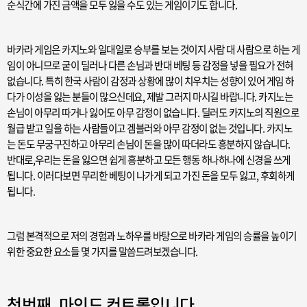
순식간에 가진 금액을 모두 잃을 수도 있는 게임이기도 합니다.
바카라 게임은 카지노와 일대일로 승부를 보는 것이지 사람 대 사람으로 하는 게
임이 아니므로 굳이 딜러나 다른 손님과 반대 베팅 등 감정을 넣을 필요가 전혀
없습니다. 특히 한국 사람이 감정과 상황에 많이 치우치는 성향이 있어 게임 하
다가 이성을 잃는 분들이 많으신데요, 제발 그러지 마시길 바랍니다. 카지노는
손님이 아무리 따거나 잃어도 아무 감정이 없습니다. 딜러도 카지노의 직원으로
월급 받고 일을 하는 사람들이고 겜블러와 아무 감정이 없는 것입니다. 카지노
는 돈도 무궁구진하고 아무리 손님이 돈을 많이 따더라도 흥분하지 않습니다.
반대로,우리는 돈을 잃으면 쉽게 흥분하고 모든 행동 하나하나에 신경을 쓰게
됩니다. 이러다보면 무리한 베팅이 나가게 되고 가진 돈을 모두 잃고, 후회하게
됩니다.
그럼 본격적으로 저의 경험과 노하우를 바탕으로 바카라 게임의 승률을 높이기
위한 중요한 요소들 몇 가지를 말씀드려보겠습니다.
첫번째, 마인드 컨트롤입니다.