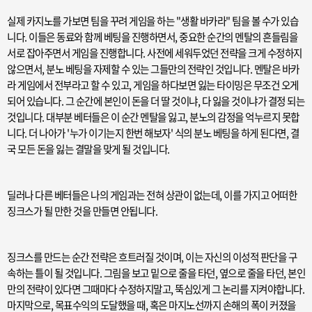
실제 카지노를 가보면 팀을 꾸려 게임을 하는 "생활 바카라" 팀을 볼 수가 있습
니다. 이들은 동료와 함께 베팅을 진행하면서, 중요한 순간의 멘탈의 흔들림을
서로 잡아주면서 게임을 진행합니다. 사전에 세워두었던 전략을 크게 수정하지
않으면서, 분노 베팅을 자제할 수 있는 그들만의 전략인 것입니다. 멘탈은 바카
라 게임에서 전부라고 할 수 있고, 게임을 하다보면 잃는 타이밍은 무조건 오게
되어 있습니다. 그 순간에 본인이 돈을 더 딸 것이냐, 다 잃을 것이냐가 결정 되는
것입니다. 대부분 베터들은 이 순간 멘탈을 잃고, 분노의 감정을 억누르지 못합
니다. 더 나아가 '누가 이기는지 한번 해보자' 식의 분노 베팅을 하게 된다면, 결
국 모든 돈을 잃는 결말을 맞게 될 것입니다.
딜러나 다른 베터들은 나의 게임과는 전혀 상관이 없는데, 이를 가지고 어떠한
징크스가 될 만한 것을 만들면 안됩니다.
징크스를 만드는 순간 전략은 흐트러질 것이며, 이는 자신의 이성적 판단을 구
속하는 틀이 될 것입니다. 그림을 보고 밑으로 줄을 타던, 옆으로 줄을 타던, 본인
만의 전략이 있다면 그때마다 수정하지말고, 뚝심있게 그 논리를 지켜야합니다.
마지막으로, 목표수익의 도달했을 때, 혹은 마지노선까지 손해의 폭이 커졌을