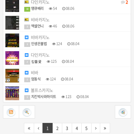
다인카지노
2
땡큐베리
54
08.06
13
비바카지노
엑셀언니
46
08.06
3
비바카지노
인생은불법
124
08.04
3
다인카지노
킾퉅쿷
125
08.04
2
비바
엄동식
124
08.04
1
볼프스카지노
치킨박사와하이트
123
08.04
1
1
2
3
4
5