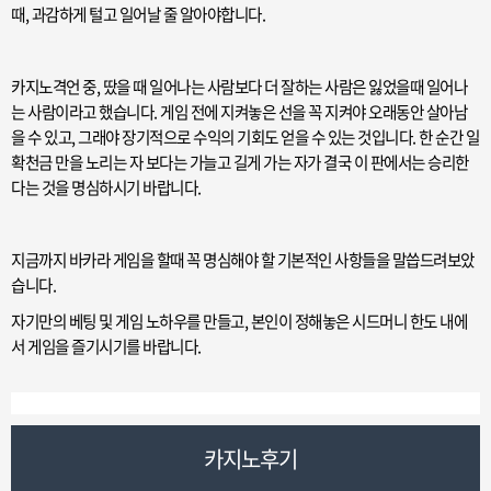
때, 과감하게 털고 일어날 줄 알아야합니다.
카지노격언 중, 땄을 때 일어나는 사람보다 더 잘하는 사람은 잃었을때 일어나
는 사람이라고 했습니다. 게임 전에 지켜놓은 선을 꼭 지켜야 오래동안 살아남
을 수 있고, 그래야 장기적으로 수익의 기회도 얻을 수 있는 것입니다. 한 순간 일
확천금 만을 노리는 자 보다는
가늘고 길게 가는 자가 결국 이 판에서는 승리한
다는 것을 명심하시기 바랍니다.
지금까지 바카라 게임을 할때 꼭 명심해야 할 기본적인 사항들을 말씁드려보았
습니다.
자기만의 베팅 및 게임 노하우를 만들고, 본인이 정해놓은 시드머니 한도 내에
서 게임을 즐기시기를 바랍니다.
카지노후기