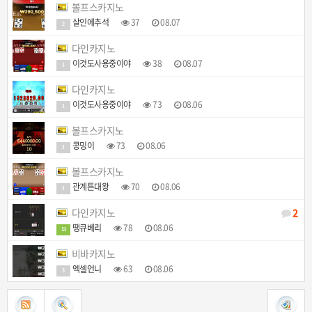
볼프스카지노
살인에추석
37
08.07
2
다인카지노
이것도사용중이야
38
08.07
1
다인카지노
이것도사용중이야
73
08.06
1
볼프스카지노
콩밍이
73
08.06
1
볼프스카지노
관계튼대왕
70
08.06
1
다인카지노
2
땡큐베리
78
08.06
13
비바카지노
엑셀언니
63
08.06
3