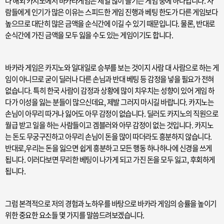
나 해외 카지노에서 바카라게임은 제일 많이 즐기는 게임 중에 하나입니다. 사
람들에게 인기가 많은 이유는 스피드한 게임 진행과 베팅 한도가 다른 게임보다
높으므로 대단히 많은 금액을 순식간에 이길 수 있기 때문입니다. 물론, 반대로
순식간에 가진 금액을 모두 잃을 수도 있는 게임이기도 합니다.
바카라 게임은 카지노와 일대일로 승부를 보는 것이지 사람 대 사람으로 하는 게
임이 아니므로 굳이 딜러나 다른 손님과 반대 베팅 등 감정을 넣을 필요가 전혀
없습니다. 특히 한국 사람이 감정과 상황에 많이 치우치는 성향이 있어 게임 하
다가 이성을 잃는 분들이 많으신데요, 제발 그러지 마시길 바랍니다. 카지노는
손님이 아무리 따거나 잃어도 아무 감정이 없습니다. 딜러도 카지노의 직원으로
월급 받고 일을 하는 사람들이고 겜블러와 아무 감정이 없는 것입니다. 카지노
는 돈도 무궁구진하고 아무리 손님이 돈을 많이 따더라도 흥분하지 않습니다.
반대로,우리는 돈을 잃으면 쉽게 흥분하고 모든 행동 하나하나에 신경을 쓰게
됩니다. 이러다보면 무리한 베팅이 나가게 되고 가진 돈을 모두 잃고, 후회하게
됩니다.
그럼 본격적으로 저의 경험과 노하우를 바탕으로 바카라 게임의 승률을 높이기
위한 중요한 요소들 몇 가지를 말씀드려보겠습니다.