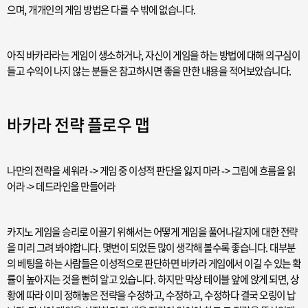
으며, 개개인의 게임 방법은 다를 수 밖에 없습니다.
아직 바카라라는 게임이 생소하거나, 자신이 게임을 하는 방법에 대해 의구심이
들고 수익이 나지 않는 분들은 참고하시면 좋을 만한 내용을 적어보았습니다.
바카라 전략 플로우 맵
나만의 전략을 세워라 -> 게임 중 이성적 판단을 잃지 마라 -> 그림에 흐름을 읽
어라 -> 데드라인을 만들어라
카지노 게임을 승리로 이끌기 위해서는 어떻게 게임을 풀어나갈지에 대한 전략
을 미리 그려 봐야합니다. 몇번이 되었든 많이 생각해 볼수록 좋습니다. 대부분
의 베팅을 하는 사람들은 이성적으로 판단하면 바카라 게임에서 이길 수 있는 확
률이 높아지는 것을 뻔히 알고 있습니다. 하지만 막상 테이블 앞에 앉게 되면, 상
황에 따라 이미 정해놓은 전략을 수정하고, 수정하고, 수정하다 결국 오링이 납