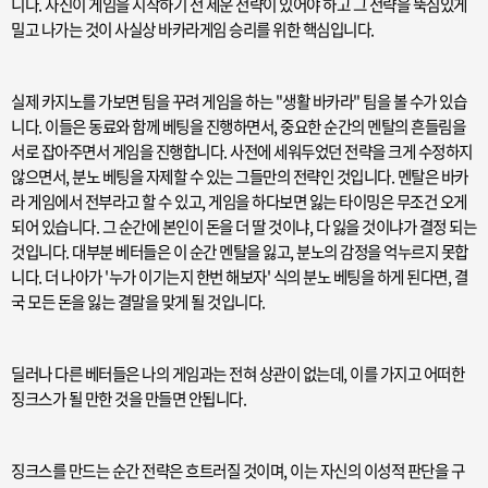
니다. 자신이 게임을 시작하기 전 세운 전략이 있어야 하고 그 전략을 뚝심있게
밀고 나가는 것이 사실상 바카라게임 승리를 위한 핵심입니다.
실제 카지노를 가보면 팀을 꾸려 게임을 하는 "생활 바카라" 팀을 볼 수가 있습
니다. 이들은 동료와 함께 베팅을 진행하면서, 중요한 순간의 멘탈의 흔들림을
서로 잡아주면서 게임을 진행합니다. 사전에 세워두었던 전략을 크게 수정하지
않으면서, 분노 베팅을 자제할 수 있는 그들만의 전략인 것입니다. 멘탈은 바카
라 게임에서 전부라고 할 수 있고, 게임을 하다보면 잃는 타이밍은 무조건 오게
되어 있습니다. 그 순간에 본인이 돈을 더 딸 것이냐, 다 잃을 것이냐가 결정 되는
것입니다. 대부분 베터들은 이 순간 멘탈을 잃고, 분노의 감정을 억누르지 못합
니다. 더 나아가 '누가 이기는지 한번 해보자' 식의 분노 베팅을 하게 된다면, 결
국 모든 돈을 잃는 결말을 맞게 될 것입니다.
딜러나 다른 베터들은 나의 게임과는 전혀 상관이 없는데, 이를 가지고 어떠한
징크스가 될 만한 것을 만들면 안됩니다.
징크스를 만드는 순간 전략은 흐트러질 것이며, 이는 자신의 이성적 판단을 구