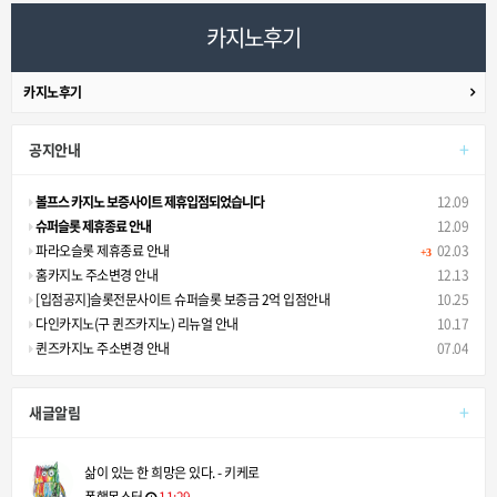
카지노후기
카지노후기
+
공지안내
볼프스 카지노 보증사이트 제휴입점되었습니다
12.09
슈퍼슬롯 제휴종료 안내
12.09
파라오슬롯 제휴종료 안내
02.03
+3
홈카지노 주소변경 안내
12.13
[입점공지]슬롯전문사이트 슈퍼슬롯 보증금 2억 입점안내
10.25
다인카지노(구 퀸즈카지노) 리뉴얼 안내
10.17
퀸즈카지노 주소변경 안내
07.04
+
새글알림
삶이 있는 한 희망은 있다. - 키케로