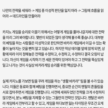
나만의 전략을 세워라 -> 게임 중 이성적 판단을 잃지 마라 -> 그림에 흐름을 읽
어라 -> 데드라인을 만들어라
카지노 게임을 승리로 이끌기 위해서는 어떻게 게임을 풀어나갈지에 대한 전략
을 미리 그려 봐야합니다. 몇번이 되었든 많이 생각해 볼수록 좋습니다. 대부분
의 베팅을 하는 사람들은 이성적으로 판단하면 바카라 게임에서 이길 수 있는 확
률이 높아지는 것을 뻔히 알고 있습니다. 하지만 막상 테이블 앞에 앉게 되면, 상
황에 따라 이미 정해놓은 전략을 수정하고, 수정하고, 수정하다 결국 오링이 납
니다. 자신이 게임을 시작하기 전 세운 전략이 있어야 하고 그 전략을 뚝심있게
밀고 나가는 것이 사실상 바카라게임 승리를 위한 핵심입니다.
실제 카지노를 가보면 팀을 꾸려 게임을 하는 "생활 바카라" 팀을 볼 수가 있습
니다. 이들은 동료와 함께 베팅을 진행하면서, 중요한 순간의 멘탈의 흔들림을
서로 잡아주면서 게임을 진행합니다. 사전에 세워두었던 전략을 크게 수정하지
않으면서, 분노 베팅을 자제할 수 있는 그들만의 전략인 것입니다. 멘탈은 바카
라 게임에서 전부라고 할 수 있고, 게임을 하다보면 잃는 타이밍은 무조건 오게