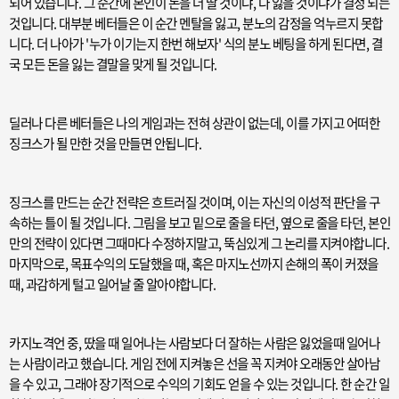
되어 있습니다. 그 순간에 본인이 돈을 더 딸 것이냐, 다 잃을 것이냐가 결정 되는
것입니다. 대부분 베터들은 이 순간 멘탈을 잃고, 분노의 감정을 억누르지 못합
니다. 더 나아가 '누가 이기는지 한번 해보자' 식의 분노 베팅을 하게 된다면, 결
국 모든 돈을 잃는 결말을 맞게 될 것입니다.
딜러나 다른 베터들은 나의 게임과는 전혀 상관이 없는데, 이를 가지고 어떠한
징크스가 될 만한 것을 만들면 안됩니다.
징크스를 만드는 순간 전략은 흐트러질 것이며, 이는 자신의 이성적 판단을 구
속하는 틀이 될 것입니다. 그림을 보고 밑으로 줄을 타던, 옆으로 줄을 타던, 본인
만의 전략이 있다면 그때마다 수정하지말고, 뚝심있게 그 논리를 지켜야합니다.
마지막으로, 목표수익의 도달했을 때, 혹은 마지노선까지 손해의 폭이 커졌을
때, 과감하게 털고 일어날 줄 알아야합니다.
카지노격언 중, 땄을 때 일어나는 사람보다 더 잘하는 사람은 잃었을때 일어나
는 사람이라고 했습니다. 게임 전에 지켜놓은 선을 꼭 지켜야 오래동안 살아남
을 수 있고, 그래야 장기적으로 수익의 기회도 얻을 수 있는 것입니다. 한 순간 일