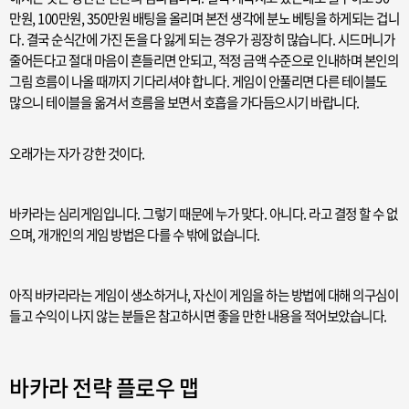
만원, 100만원, 350만원 배팅을 올리며 본전 생각에 분노 베팅을 하게되는 겁니
다. 결국 순식간에 가진 돈을 다 잃게 되는 경우가 굉장히 많습니다. 시드머니가
줄어든다고 절대 마음이 흔들리면 안되고, 적정 금액 수준으로 인내하며 본인의
그림 흐름이 나올 때까지 기다리셔야 합니다. 게임이 안풀리면 다른 테이블도
많으니 테이블을 옮겨서 흐름을 보면서 호흡을 가다듬으시기 바랍니다.
오래가는 자가 강한 것이다.
바카라는 심리게임입니다. 그렇기 때문에 누가 맞다. 아니다. 라고 결정 할 수 없
으며, 개개인의 게임 방법은 다를 수 밖에 없습니다.
아직 바카라라는 게임이 생소하거나, 자신이 게임을 하는 방법에 대해 의구심이
들고 수익이 나지 않는 분들은 참고하시면 좋을 만한 내용을 적어보았습니다.
바카라 전략 플로우 맵