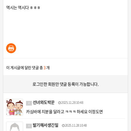
역시는 역시다 ㅎㅎㅎ
이 게시글에 달린 댓글 총
3
개
로그인한 회원만 댓글 등록이 가능합니다.
선녀와도박꾼
2025.11.28 10:48
2
카심바에 지분을 달라고 ㅋㅋㅋ 하세요 이정도면
발기해서생긴일
2025.11.28 10:48
1