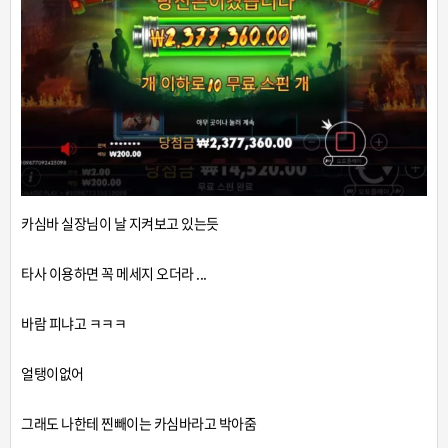
카심바 실장님이 날 지켜보고 있는듯
타사 이용하면 꼭 메세지 오더라 ...
바람 피냐고 ㅋㅋㅋ
얼탱이없어
그래도 나한테 찐빼이는 카심바라고 박아줌