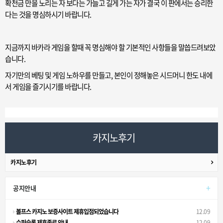
확천금 만을 노리는 자 보다는
가늘고 길게 가는 자가 결국 이 판에서는 승리한
다는 것을 명심하시기 바랍니다.
지금까지 바카라 게임을 할때 꼭 명심해야 할 기본적인 사항들을 말씁드려보았
습니다.
자기만의 베팅 및 게임 노하우를 만들고, 본인이 정해놓은 시드머니 한도 내에
서 게임을 즐기시기를 바랍니다.
카지노후기
카지노후기
+
공지안내
볼프스 카지노 보증사이트 제휴입점되었습니다
12.09
슈퍼슬롯 제휴종료 안내
12.09