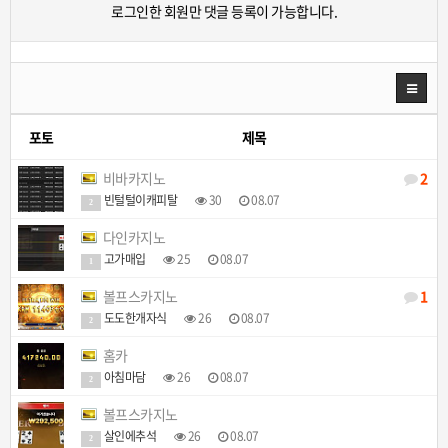
로그인한 회원만 댓글 등록이 가능합니다.
포토
제목
비바카지노
2
빈털털이캐피탈
30
08.07
2
다인카지노
고가매입
25
08.07
1
볼프스카지노
1
도도한개자식
26
08.07
2
홈카
아침마담
26
08.07
2
볼프스카지노
살인에추석
26
08.07
2