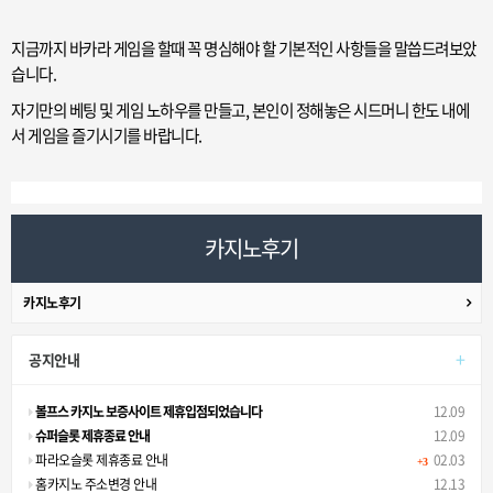
지금까지 바카라 게임을 할때 꼭 명심해야 할 기본적인 사항들을 말씁드려보았
습니다.
자기만의 베팅 및 게임 노하우를 만들고, 본인이 정해놓은 시드머니 한도 내에
서 게임을 즐기시기를 바랍니다.
카지노후기
카지노후기
+
공지안내
볼프스 카지노 보증사이트 제휴입점되었습니다
12.09
슈퍼슬롯 제휴종료 안내
12.09
파라오슬롯 제휴종료 안내
02.03
+3
홈카지노 주소변경 안내
12.13