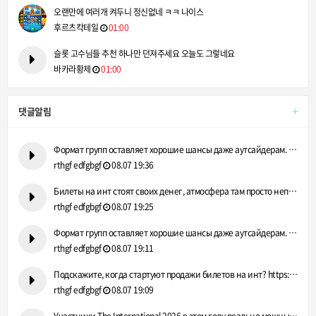
오랜만에 여러개 켜두니 정신없네 ㅋㅋ 나이스
후르츠칵테일
01:00
슬롯 고수님들 추천 하나만 던져주세요 오늘도 그렇네요
바카라황제
01:00
+
댓글알림
Формат групп оставляет хорошие шансы даже аутсайдерам. https…
rthgf edfgbgf
08.07 19:36
Билеты на инт стоят своих денег, атмосфера там просто непере…
rthgf edfgbgf
08.07 19:25
Формат групп оставляет хорошие шансы даже аутсайдерам. https…
rthgf edfgbgf
08.07 19:11
Подскажите, когда стартуют продажи билетов на инт? https://g…
rthgf edfgbgf
08.07 19:09
Участники The International 2026 в этом году реально мощные.…