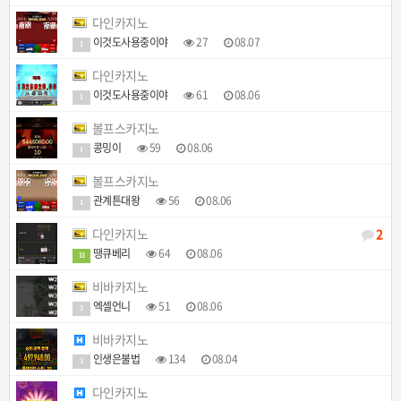
다인카지노
이것도사용중이야
27
08.07
1
다인카지노
이것도사용중이야
61
08.06
1
볼프스카지노
콩밍이
59
08.06
1
볼프스카지노
관계튼대왕
56
08.06
1
다인카지노
2
땡큐베리
64
08.06
13
비바카지노
엑셀언니
51
08.06
3
비바카지노
인생은불법
134
08.04
3
다인카지노