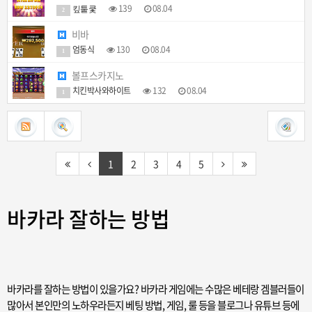
킾퉅쿷
139
08.04
2
비바
엄동식
130
08.04
1
볼프스카지노
치킨박사와하이트
132
08.04
1
1
2
3
4
5
바카라 잘하는 방법
바카라를 잘하는 방법이 있을가요? 바카라 게임에는 수많은 베테랑 겜블러들이
많아서 본인만의 노하우라든지 베팅 방법, 게임, 룰 등을 블로그나 유튜브 등에