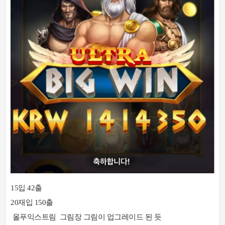
15입 42출
20재입 150출
올푸익스트림 그림장 그림이 업그레이드 된 듯