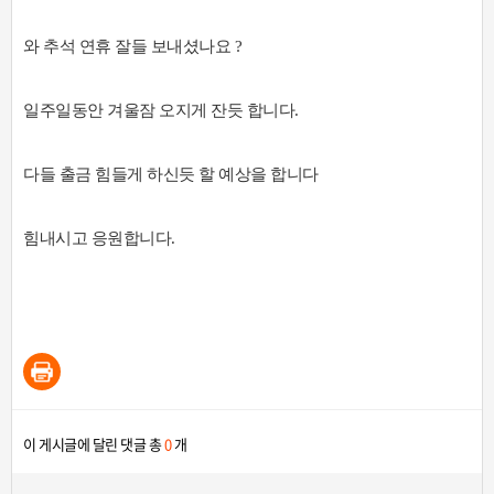
와 추석 연휴 잘들 보내셨나요 ?
일주일동안 겨울잠 오지게 잔듯 합니다.
다들 출금 힘들게 하신듯 할 예상을 합니다
힘내시고 응원합니다.
이 게시글에 달린 댓글 총
0
개