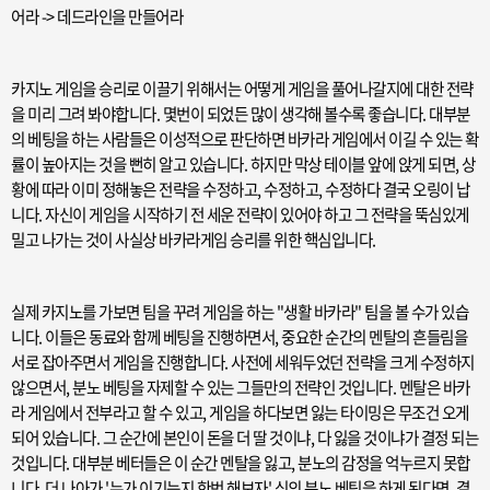
어라 -> 데드라인을 만들어라
카지노 게임을 승리로 이끌기 위해서는 어떻게 게임을 풀어나갈지에 대한 전략
을 미리 그려 봐야합니다. 몇번이 되었든 많이 생각해 볼수록 좋습니다. 대부분
의 베팅을 하는 사람들은 이성적으로 판단하면 바카라 게임에서 이길 수 있는 확
률이 높아지는 것을 뻔히 알고 있습니다. 하지만 막상 테이블 앞에 앉게 되면, 상
황에 따라 이미 정해놓은 전략을 수정하고, 수정하고, 수정하다 결국 오링이 납
니다. 자신이 게임을 시작하기 전 세운 전략이 있어야 하고 그 전략을 뚝심있게
밀고 나가는 것이 사실상 바카라게임 승리를 위한 핵심입니다.
실제 카지노를 가보면 팀을 꾸려 게임을 하는 "생활 바카라" 팀을 볼 수가 있습
니다. 이들은 동료와 함께 베팅을 진행하면서, 중요한 순간의 멘탈의 흔들림을
서로 잡아주면서 게임을 진행합니다. 사전에 세워두었던 전략을 크게 수정하지
않으면서, 분노 베팅을 자제할 수 있는 그들만의 전략인 것입니다. 멘탈은 바카
라 게임에서 전부라고 할 수 있고, 게임을 하다보면 잃는 타이밍은 무조건 오게
되어 있습니다. 그 순간에 본인이 돈을 더 딸 것이냐, 다 잃을 것이냐가 결정 되는
것입니다. 대부분 베터들은 이 순간 멘탈을 잃고, 분노의 감정을 억누르지 못합
니다. 더 나아가 '누가 이기는지 한번 해보자' 식의 분노 베팅을 하게 된다면, 결