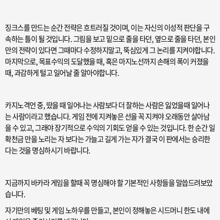
징크스를 만드는 순간 전략은 흐트러질 것이며, 이는 자신의 이성적 판단을 구
속하는 틀이 될 것입니다. 그림을 보고 밑으로 줄을 타던, 옆으로 줄을 타던, 본인
만의 전략이 있다면 그때마다 수정하지말고, 뚝심있게 그 논리를 지켜야합니다.
마지막으로, 목표수익의 도달했을 때, 혹은 마지노선까지 손해의 폭이 커졌을
때, 과감하게 털고 일어날 줄 알아야합니다.
카지노격언 중, 땄을 때 일어나는 사람보다 더 잘하는 사람은 잃었을때 일어나
는 사람이라고 했습니다. 게임 전에 지켜놓은 선을 꼭 지켜야 오래동안 살아남
을 수 있고, 그래야 장기적으로 수익의 기회도 얻을 수 있는 것입니다. 한 순간 일
확천금 만을 노리는 자 보다는
가늘고 길게 가는 자가 결국 이 판에서는 승리한
다는 것을 명심하시기 바랍니다.
지금까지 바카라 게임을 할때 꼭 명심해야 할 기본적인 사항들을 말씁드려보았
습니다.
자기만의 베팅 및 게임 노하우를 만들고, 본인이 정해놓은 시드머니 한도 내에