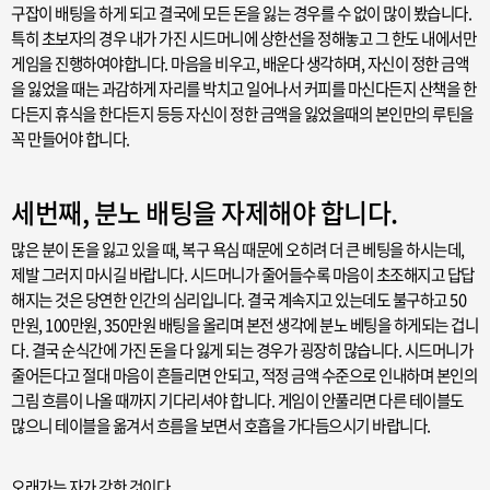
구잡이 배팅을 하게 되고 결국에 모든 돈을 잃는 경우를 수 없이 많이 봤습니다.
특히 초보자의 경우 내가 가진 시드머니에 상한선을 정해놓고 그 한도 내에서만
게임을 진행하여야합니다. 마음을 비우고, 배운다 생각하며, 자신이 정한 금액
을 잃었을 때는 과감하게 자리를 박치고 일어나서 커피를 마신다든지 산책을 한
다든지 휴식을 한다든지 등등 자신이 정한 금액을 잃었을때의 본인만의 루틴을
꼭 만들어야 합니다.
세번째, 분노 배팅을 자제해야 합니다.
많은 분이 돈을 잃고 있을 때, 복구 욕심 때문에 오히려 더 큰 베팅을 하시는데,
제발 그러지 마시길 바랍니다. 시드머니가 줄어들수록 마음이 초조해지고 답답
해지는 것은 당연한 인간의 심리입니다. 결국 계속지고 있는데도 불구하고 50
만원, 100만원, 350만원 배팅을 올리며 본전 생각에 분노 베팅을 하게되는 겁니
다. 결국 순식간에 가진 돈을 다 잃게 되는 경우가 굉장히 많습니다. 시드머니가
줄어든다고 절대 마음이 흔들리면 안되고, 적정 금액 수준으로 인내하며 본인의
그림 흐름이 나올 때까지 기다리셔야 합니다. 게임이 안풀리면 다른 테이블도
많으니 테이블을 옮겨서 흐름을 보면서 호흡을 가다듬으시기 바랍니다.
오래가는 자가 강한 것이다.