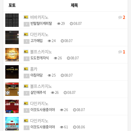
포토
제목
비바카지노
2
빈털털이캐피탈
29
08.07
2
다인카지노
고가매입
24
08.07
1
볼프스카지노
1
도도한개자식
26
08.07
2
홈카
아침마담
25
08.07
2
볼프스카지노
살인에추석
26
08.07
2
다인카지노
이것도사용중이야
26
08.07
1
다인카지노
이것도사용중이야
61
08.06
1