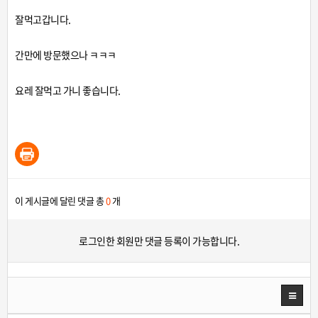
잘먹고갑니다.
간만에 방문했으나 ㅋㅋㅋ
요레 잘먹고 가니 좋습니다.
이 게시글에 달린 댓글 총
0
개
로그인한 회원만 댓글 등록이 가능합니다.