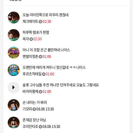
오늘 아이린쪽으로 마무리 괜찮네
체크메이트
02:30
하루쪽 템포가 편함
옥자
02:30
아니 이 조합 은근 볼만하네 나이스
맨발의청춘
01:00
오랜만에 여러개 켜두니 정신없네 ㅋㅋ 나이스
후르츠칵테일
01:00
슬롯 고수님들 추천 하나만 던져주세요 오늘도 그렇네요
바카라황제
01:00
손 내미는 거 봐라
기모띠
08.08 15:30
존재감 장난 아님
코리안타조
08.08 15:30