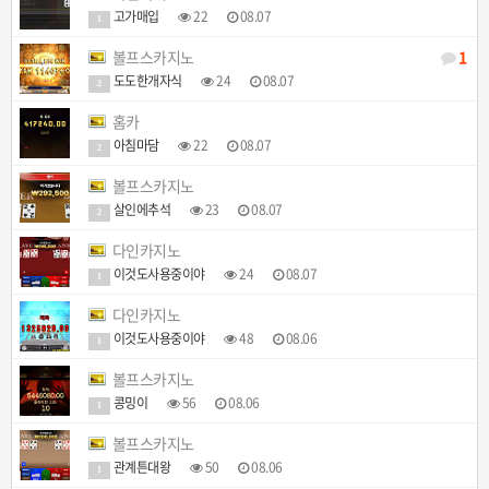
고가매입
22
08.07
1
볼프스카지노
1
도도한개자식
24
08.07
2
홈카
아침마담
22
08.07
2
볼프스카지노
살인에추석
23
08.07
2
다인카지노
이것도사용중이야
24
08.07
1
다인카지노
이것도사용중이야
48
08.06
1
볼프스카지노
콩밍이
56
08.06
1
볼프스카지노
관계튼대왕
50
08.06
1