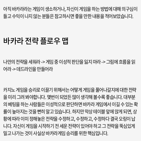
아직 바카라라는 게임이 생소하거나, 자신이 게임을 하는 방법에 대해 의구심이
들고 수익이 나지 않는 분들은 참고하시면 좋을 만한 내용을 적어보았습니다.
바카라 전략 플로우 맵
나만의 전략을 세워라 -> 게임 중 이성적 판단을 잃지 마라 -> 그림에 흐름을 읽
어라 -> 데드라인을 만들어라
카지노 게임을 승리로 이끌기 위해서는 어떻게 게임을 풀어나갈지에 대한 전략
을 미리 그려 봐야합니다. 몇번이 되었든 많이 생각해 볼수록 좋습니다. 대부분
의 베팅을 하는 사람들은 이성적으로 판단하면 바카라 게임에서 이길 수 있는 확
률이 높아지는 것을 뻔히 알고 있습니다. 하지만 막상 테이블 앞에 앉게 되면, 상
황에 따라 이미 정해놓은 전략을 수정하고, 수정하고, 수정하다 결국 오링이 납
니다. 자신이 게임을 시작하기 전 세운 전략이 있어야 하고 그 전략을 뚝심있게
밀고 나가는 것이 사실상 바카라게임 승리를 위한 핵심입니다.