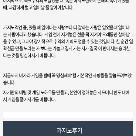
마지막으로, 목표수익의 도달했을 때, 혹은 마지노선까지 손해의 폭이 커졌을
때, 과감하게 털고 일어날 줄 알아야합니다.
카지노격언 중, 땄을 때 일어나는 사람보다 더 잘하는 사람은 잃었을때 일어나
는 사람이라고 했습니다. 게임 전에 지켜놓은 선을 꼭 지켜야 오래동안 살아남
을 수 있고, 그래야 장기적으로 수익의 기회도 얻을 수 있는 것입니다. 한 순간 일
확천금 만을 노리는 자 보다는
가늘고 길게 가는 자가 결국 이 판에서는 승리한
다는 것을 명심하시기 바랍니다.
지금까지 바카라 게임을 할때 꼭 명심해야 할 기본적인 사항들을 말씁드려보았
습니다.
자기만의 베팅 및 게임 노하우를 만들고, 본인이 정해놓은 시드머니 한도 내에
서 게임을 즐기시기를 바랍니다.
카지노후기