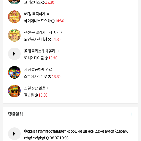
코리안타조
15:30
89장 묵직하게 ㅎ
하이에나부르스타
14:30
신전 문 열리자마자 ㅅㅅㅅ
노인복지센터장
14:30
몰래 돌리는데 개쫄려 ㅋㅋ
또치와마이클
13:30
세팅 깔끔하게 완료
스파이시캉가루
13:30
스릴 장난 없음 ㄷ
철밥통
13:30
+
댓글알림
Формат групп оставляет хорошие шансы даже аутсайдерам. https…
rthgf edfgbgf
08.07 19:36