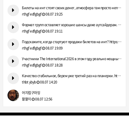
Билеты на инт стоят своих денег, атмосфера там просто непере…
rthgf edfgbgf
08.07 19:25
Формат групп оставляет хорошие шансы даже аутсайдерам. https…
rthgf edfgbgf
08.07 19:11
Подскажите, когда стартуют продажи билетов на инт? https://g…
rthgf edfgbgf
08.07 19:09
Участники The International 2026 в этом году реально мощные.…
rthgf edfgbgf
08.07 18:28
Качество стабильное, берем уже третий раз на планерки. https…
thbt ybyb
08.07 14:20
어지럽구마잉
왈왈이
08.07 12:56