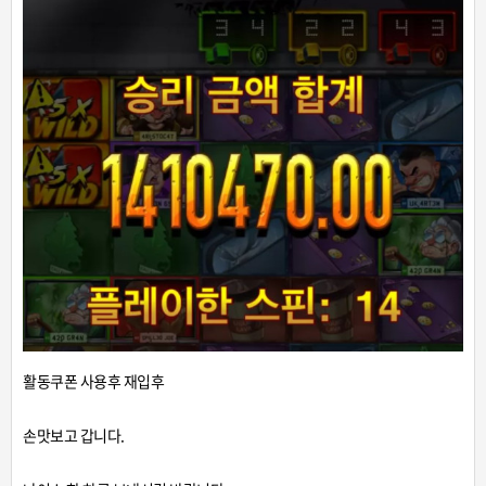
활동쿠폰 사용후 재입후
손맛보고 갑니다.