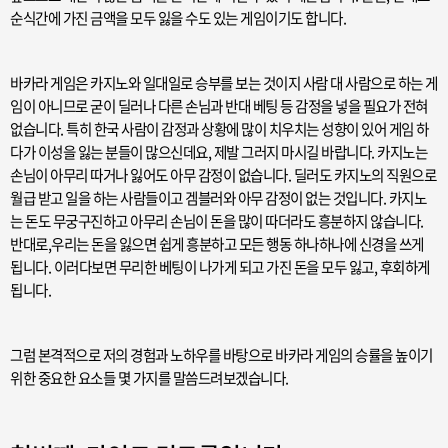
순식간에 가진 금액을 모두 잃을 수도 있는 게임이기도 합니다.
바카라 게임은 카지노와 일대일로 승부를 보는 것이지 사람 대 사람으로 하는 게
임이 아니므로 굳이 딜러나 다른 손님과 반대 베팅 등 감정을 넣을 필요가 전혀
없습니다. 특히 한국 사람이 감정과 상황에 많이 치우치는 성향이 있어 게임 하
다가 이성을 잃는 분들이 많으신데요, 제발 그러지 마시길 바랍니다. 카지노는
손님이 아무리 따거나 잃어도 아무 감정이 없습니다. 딜러도 카지노의 직원으로
월급 받고 일을 하는 사람들이고 겜블러와 아무 감정이 없는 것입니다. 카지노
는 돈도 무궁구진하고 아무리 손님이 돈을 많이 따더라도 흥분하지 않습니다.
반대로,우리는 돈을 잃으면 쉽게 흥분하고 모든 행동 하나하나에 신경을 쓰게
됩니다. 이러다보면 무리한 베팅이 나가게 되고 가진 돈을 모두 잃고, 후회하게
됩니다.
그럼 본격적으로 저의 경험과 노하우를 바탕으로 바카라 게임의 승률을 높이기
위한 중요한 요소들 몇 가지를 말씀드려보겠습니다.