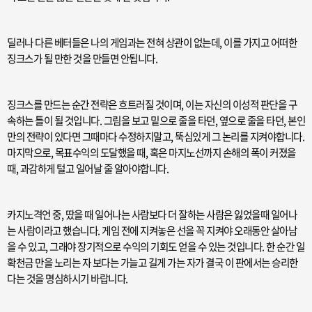
딜러나 다른 베터들은 나의 게임과는 전혀 상관이 없는데, 이를 가지고 어떠한
징크스가 될 만한 것을 만들면 안됩니다.
징크스를 만드는 순간 전략은 흐트러질 것이며, 이는 자신의 이성적 판단을 구
속하는 틀이 될 것입니다. 그림을 보고 밑으로 줄을 타던, 옆으로 줄을 타던, 본인
만의 전략이 있다면 그때마다 수정하지말고, 뚝심있게 그 논리를 지켜야합니다.
마지막으로, 목표수익의 도달했을 때, 혹은 마지노선까지 손해의 폭이 커졌을
때, 과감하게 털고 일어날 줄 알아야합니다.
카지노격언 중, 땄을 때 일어나는 사람보다 더 잘하는 사람은 잃었을때 일어나
는 사람이라고 했습니다. 게임 전에 지켜놓은 선을 꼭 지켜야 오래동안 살아남
을 수 있고, 그래야 장기적으로 수익의 기회도 얻을 수 있는 것입니다. 한 순간 일
확천금 만을 노리는 자 보다는
가늘고 길게 가는 자가 결국 이 판에서는 승리한
다는 것을 명심하시기 바랍니다.