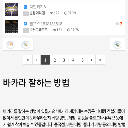
다인카지노
발광머리앤
122
07.29
3
볼프스 1818181818
2
수탉그래프트
151
07.28
1
1
2
3
4
5
바카라 잘하는 방법
바카라를 잘하는 방법이 있을가요? 바카라 게임에는 수많은 베테랑 겜블러들이
많아서 본인만의 노하우라든지 베팅 방법, 게임, 룰 등을 블로그나 유튜브 등에
서 쉽게 찾아보실 수 있을겁니다. 중국점, 마틴 베팅, 줄타기 베팅 등의 베팅 방법