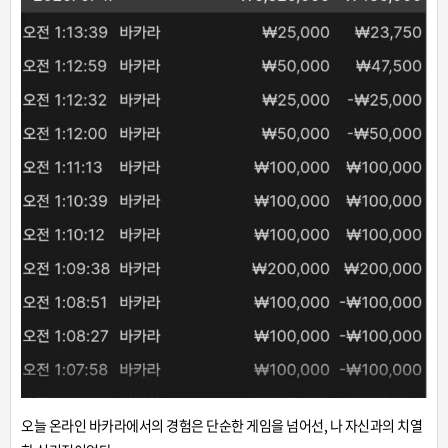
오늘 온라인 바카라에서의 경험은 단순한 게임을 넘어선, 나 자신과의 치열