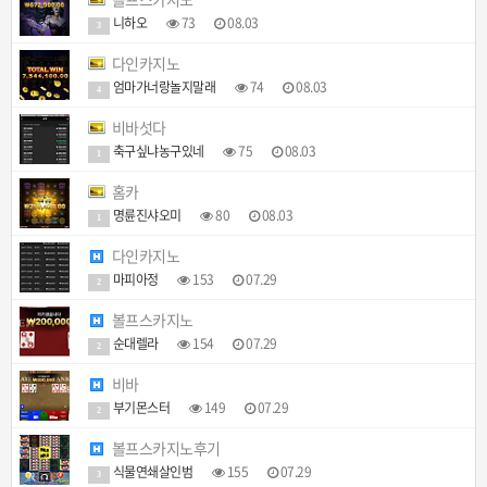
니하오
73
08.03
3
다인카지노
엄마가너랑놀지말래
74
08.03
4
비바섯다
축구싶냐농구있네
75
08.03
1
홈카
명륜진샤오미
80
08.03
1
다인카지노
마피아정
153
07.29
2
볼프스카지노
순대렐라
154
07.29
2
비바
부기몬스터
149
07.29
2
볼프스카지노후기
식물연쇄살인범
155
07.29
3