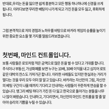
반대로,우리는 돈을 잃으면 쉽게 흥분하고 모든 행동 하나하나에 신경을 쓰게
됩니다. 이러다보면 무리한 베팅이 나가게 되고 가진 돈을 모두 잃고, 후회하게
됩니다.
그럼 본격적으로 저의 경험과 노하우를 바탕으로 바카라 게임의 승률을 높이기
위한 중요한 요소들 몇 가지를 말씀드려보겠습니다.
첫번째, 마인드 컨트롤입니다.
보통 사람들은 로또처럼 적은 금액으로 많은 돈을 벌 수 있다고 기대를 합니다.
주식이나 부동산, 가상화폐를 보면 누구는 10배, 30배 이익을 내고 심지어 로또
같은 대박의 찬스도 가져가곤 합니다. 이러한 사례들도 있지만 현실과는 거리가
멀다는 것을 우리 모두 이미 잘 알고 있습니다. 바카라는 자신만의 그림, 자신만
의 베팅 구간이 나올 때까지 기다리고 인내하는 사람들이 꾸준하게 연승을 할 수
있습니다. 앵그리 베팅 하다가 가진 돈 다 잃고 한국으로 돌아가는 분들을 너무
나 많이 봐왔습니다. 인내하고, 기다리면서, 자신만의 마인드 컨트롤을 할 줄 알
아야 승리의 기쁨을 누릴 수 있습니다.