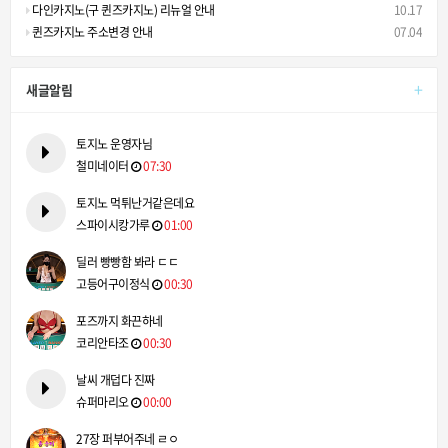
다인카지노(구 퀸즈카지노) 리뉴얼 안내
10.17
퀸즈카지노 주소변경 안내
07.04
+
새글알림
토지노 운영자님
철미네이터
07:30
토지노 먹튀난거같은데요
스파이시캉가루
01:00
딜러 빵빵함 봐라 ㄷㄷ
고등어구이정식
00:30
포즈까지 화끈하네
코리안타조
00:30
날씨 개덥다 진짜
슈퍼마리오
00:00
27장 퍼부어주네 ㄹㅇ