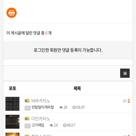
이 게시글에 달린 댓글 총
0
개
로그인한 회원만 댓글 등록이 가능합니다.
포토
제목
비바카지노
2
빈털털이캐피탈
28
08.07
2
다인카지노
고가매입
24
08.07
1