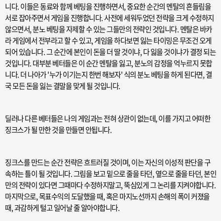
니다. 이들은 동료와 함께 베팅을 진행하면서, 중요한 순간의 멘탈의 흔들림을
서로 잡아주면서 게임을 진행합니다. 사전에 세워두었던 전략을 크게 수정하지
않으면서, 분노 베팅을 자제할 수 있는 그들만의 전략인 것입니다. 멘탈은 바카
라 게임에서 전부라고 할 수 있고, 게임을 하다보면 잃는 타이밍은 무조건 오게
되어 있습니다. 그 순간에 본인이 돈을 더 딸 것이냐, 다 잃을 것이냐가 결정 되는
것입니다. 대부분 베터들은 이 순간 멘탈을 잃고, 분노의 감정을 억누르지 못합
니다. 더 나아가 '누가 이기는지 한번 해보자' 식의 분노 베팅을 하게 된다면, 결
국 모든 돈을 잃는 결말을 맞게 될 것입니다.
딜러나 다른 베터들은 나의 게임과는 전혀 상관이 없는데, 이를 가지고 어떠한
징크스가 될 만한 것을 만들면 안됩니다.
징크스를 만드는 순간 전략은 흐트러질 것이며, 이는 자신의 이성적 판단을 구
속하는 틀이 될 것입니다. 그림을 보고 밑으로 줄을 타던, 옆으로 줄을 타던, 본인
만의 전략이 있다면 그때마다 수정하지말고, 뚝심있게 그 논리를 지켜야합니다.
마지막으로, 목표수익의 도달했을 때, 혹은 마지노선까지 손해의 폭이 커졌을
때, 과감하게 털고 일어날 줄 알아야합니다.