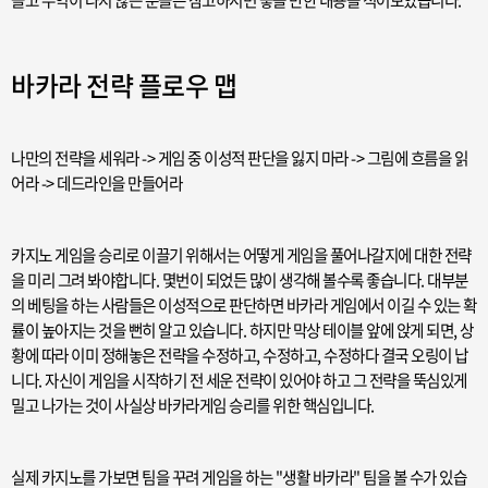
바카라 전략 플로우 맵
나만의 전략을 세워라 -> 게임 중 이성적 판단을 잃지 마라 -> 그림에 흐름을 읽
어라 -> 데드라인을 만들어라
카지노 게임을 승리로 이끌기 위해서는 어떻게 게임을 풀어나갈지에 대한 전략
을 미리 그려 봐야합니다. 몇번이 되었든 많이 생각해 볼수록 좋습니다. 대부분
의 베팅을 하는 사람들은 이성적으로 판단하면 바카라 게임에서 이길 수 있는 확
률이 높아지는 것을 뻔히 알고 있습니다. 하지만 막상 테이블 앞에 앉게 되면, 상
황에 따라 이미 정해놓은 전략을 수정하고, 수정하고, 수정하다 결국 오링이 납
니다. 자신이 게임을 시작하기 전 세운 전략이 있어야 하고 그 전략을 뚝심있게
밀고 나가는 것이 사실상 바카라게임 승리를 위한 핵심입니다.
실제 카지노를 가보면 팀을 꾸려 게임을 하는 "생활 바카라" 팀을 볼 수가 있습