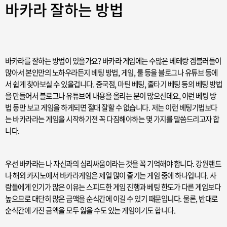
바카라 잘하는 방법
바카라를 잘하는 방법이 있을가요? 바카라 게임에는 수많은 베테랑 겜블러들이
많아서 본인만의 노하우라든지 베팅 방법, 게임, 룰 등을 블로그나 유튜브 등에
서 쉽게 찾아보실 수 있을겁니다. 중국점, 마틴 베팅, 줄타기 베팅 등의 베팅 방법
을 만들어서 블로그나 유튜브에 내용을 올리는 분이 많으신데요, 이런 베팅 방
법 등만 보고 게임을 하게되면 절대 잘할 수 없습니다. 저는 이런 베팅기법보다
는 바카라라는 게임을 시작하기전 꼭 다짐해야하는 몇 가지를 말씀드리고자 합
니다.
우선 바카라는 나 자신과의 심리싸움이라는 것을 꼭 기억해야 합니다. 강원랜드
나 해외 카지노에서 바카라게임은 제일 많이 즐기는 게임 중에 하나입니다. 사
람들에게 인기가 많은 이유는 스피드한 게임 진행과 베팅 한도가 다른 게임보다
높으므로 대단히 많은 금액을 순식간에 이길 수 있기 때문입니다. 물론, 반대로
순식간에 가진 금액을 모두 잃을 수도 있는 게임이기도 합니다.