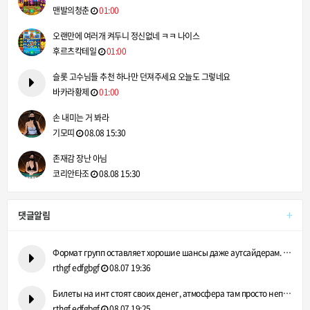
맨발의청춘
01:00
오랜만에 여러개 켜두니 정신없네 ㅋㅋ 나이스
후르츠칵테일
01:00
슬롯 고수님들 추천 하나만 던져주세요 오늘도 그렇네요
바카라황제
01:00
손 내미는 거 봐라
기모띠
08.08 15:30
존재감 장난 아님
코리안타조
08.08 15:30
+
댓글알림
Формат групп оставляет хорошие шансы даже аутсайдерам. https…
rthgf edfgbgf
08.07 19:36
Билеты на инт стоят своих денег, атмосфера там просто непере…
rthgf edfgbgf
08.07 19:25