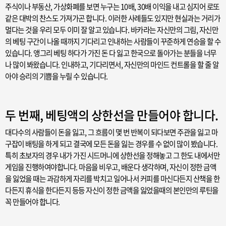
주식이나 부동산, 가상화폐를 보면 누구는 10배, 30배 이익을 내고 심지어 로또
같은 대박의 찬스도 가져가곤 합니다. 이러한 사례들도 있지만 현실과는 거리가
멀다는 것을 우리 모두 이미 잘 알고 있습니다. 바카라는 자신만의 그림, 자신만
의 베팅 구간이 나올 때까지 기다리고 인내하는 사람들이 꾸준하게 연승을 할 수
있습니다. 앵그리 베팅 하다가 가진 돈 다 잃고 한국으로 돌아가는 분들을 너무
나 많이 봐왔습니다. 인내하고, 기다리면서, 자신만의 마인드 컨트롤을 할 줄 알
아야 승리의 기쁨을 누릴 수 있습니다.
두 번째, 베팅액의 상한선을 만들어야 합니다.
대다수의 사람들이 돈을 잃고, 그 흐름이 몇 번 반복이 되다보면 주관을 잃고 마
구잡이 배팅을 하게 되고 결국에 모든 돈을 잃는 경우를 수 없이 많이 봤습니다.
특히 초보자의 경우 내가 가진 시드머니에 상한선을 정해놓고 그 한도 내에서만
게임을 진행하여야합니다. 마음을 비우고, 배운다 생각하며, 자신이 정한 금액
을 잃었을 때는 과감하게 자리를 박치고 일어나서 커피를 마신다든지 산책을 한
다든지 휴식을 한다든지 등등 자신이 정한 금액을 잃었을때의 본인만의 루틴을
꼭 만들어야 합니다.