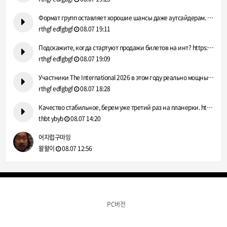
Формат групп оставляет хорошие шансы даже аутсайдерам. https…
rthgf edfgbgf
08.07 19:11
Подскажите, когда стартуют продажи билетов на инт? https://g…
rthgf edfgbgf
08.07 19:09
Участники The International 2026 в этом году реально мощные.…
rthgf edfgbgf
08.07 18:28
Качество стабильное, берем уже третий раз на планерки. https…
thbt ybyb
08.07 14:20
어지럽구마잉
왈왈이
08.07 12:56
PC버전