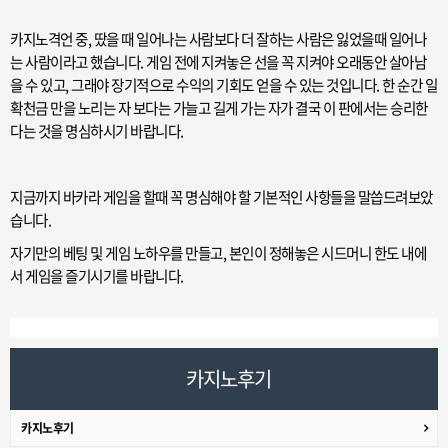
카지노격언 중, 땄을 때 일어나는 사람보다 더 잘하는 사람은 잃었을때 일어나
는 사람이라고 했습니다. 게임 전에 지켜놓은 선을 꼭 지켜야 오래동안 살아남
을 수 있고, 그래야 장기적으로 수익의 기회도 얻을 수 있는 것입니다. 한 순간 일
확천금 만을 노리는 자 보다는
가늘고 길게 가는 자가 결국 이 판에서는 승리한
다는 것을 명심하시기 바랍니다.
지금까지 바카라 게임을 할때 꼭 명심해야 할 기본적인 사항들을 말씁드려보았
습니다.
자기만의 베팅 및 게임 노하우를 만들고, 본인이 정해놓은 시드머니 한도 내에
서 게임을 즐기시기를 바랍니다.
카지노후기
카지노후기