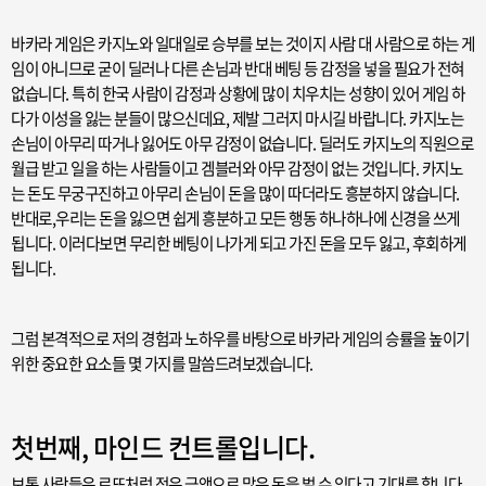
바카라 게임은 카지노와 일대일로 승부를 보는 것이지 사람 대 사람으로 하는 게
임이 아니므로 굳이 딜러나 다른 손님과 반대 베팅 등 감정을 넣을 필요가 전혀
없습니다. 특히 한국 사람이 감정과 상황에 많이 치우치는 성향이 있어 게임 하
다가 이성을 잃는 분들이 많으신데요, 제발 그러지 마시길 바랍니다. 카지노는
손님이 아무리 따거나 잃어도 아무 감정이 없습니다. 딜러도 카지노의 직원으로
월급 받고 일을 하는 사람들이고 겜블러와 아무 감정이 없는 것입니다. 카지노
는 돈도 무궁구진하고 아무리 손님이 돈을 많이 따더라도 흥분하지 않습니다.
반대로,우리는 돈을 잃으면 쉽게 흥분하고 모든 행동 하나하나에 신경을 쓰게
됩니다. 이러다보면 무리한 베팅이 나가게 되고 가진 돈을 모두 잃고, 후회하게
됩니다.
그럼 본격적으로 저의 경험과 노하우를 바탕으로 바카라 게임의 승률을 높이기
위한 중요한 요소들 몇 가지를 말씀드려보겠습니다.
첫번째, 마인드 컨트롤입니다.
보통 사람들은 로또처럼 적은 금액으로 많은 돈을 벌 수 있다고 기대를 합니다.