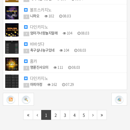
볼프스카지노
니하오
102
08.03
3
다인카지노
엄마가너랑놀지말래
104
08.03
4
비바섯다
축구싶냐농구있네
104
08.03
1
홈카
명륜진샤오미
111
08.03
1
다인카지노
마피아정
162
07.29
2
1
2
3
4
5