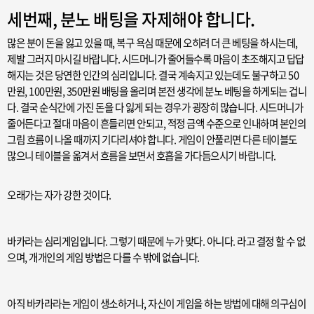
세번째, 분노 배팅을 자제해야 합니다.
많은 분이 돈을 잃고 있을 때, 복구 욕심 때문에 오히려 더 큰 베팅을 하시는데,
제발 그러지 마시길 바랍니다. 시드머니가 줄어들수록 마음이 초조해지고 답답
해지는 것은 당연한 인간의 심리입니다. 결국 계속지고 있는데도 불구하고 50
만원, 100만원, 350만원 배팅을 올리며 본전 생각에 분노 베팅을 하게되는 겁니
다. 결국 순식간에 가진 돈을 다 잃게 되는 경우가 굉장히 많습니다. 시드머니가
줄어든다고 절대 마음이 흔들리면 안되고, 적정 금액 수준으로 인내하며 본인의
그림 흐름이 나올 때까지 기다리셔야 합니다. 게임이 안풀리면 다른 테이블도
많으니 테이블을 옮겨서 흐름을 보면서 호흡을 가다듬으시기 바랍니다.
오래가는 자가 강한 것이다.
바카라는 심리게임입니다. 그렇기 때문에 누가 맞다. 아니다. 라고 결정 할 수 없
으며, 개개인의 게임 방법은 다를 수 밖에 없습니다.
아직 바카라라는 게임이 생소하거나, 자신이 게임을 하는 방법에 대해 의구심이