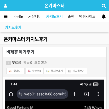
온카마스터
인
제휴카지노
커뮤니티
카지노후기
출첵
먹튀사이트
고객
카지노후기
온카마스터 카지노후기
비제휴 메가후기
부르릉
댓글 0
조회 239
1
좋아요
0
팔로우
0
쪽지보내기
게시물보기