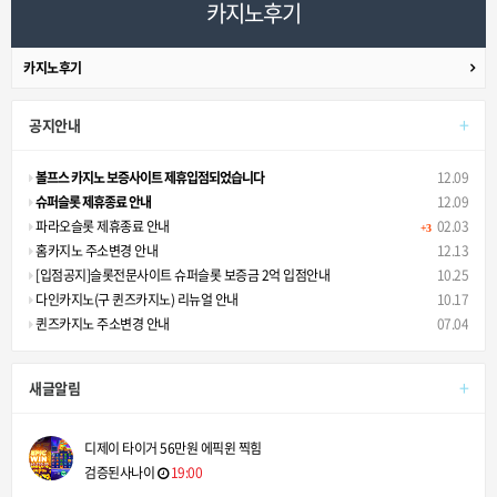
카지노후기
카지노후기
+
공지안내
볼프스 카지노 보증사이트 제휴입점되었습니다
12.09
슈퍼슬롯 제휴종료 안내
12.09
파라오슬롯 제휴종료 안내
02.03
+3
홈카지노 주소변경 안내
12.13
[입점공지]슬롯전문사이트 슈퍼슬롯 보증금 2억 입점안내
10.25
다인카지노(구 퀸즈카지노) 리뉴얼 안내
10.17
퀸즈카지노 주소변경 안내
07.04
+
새글알림
디제이 타이거 56만원 에픽윈 찍힘
검증된사나이
19:00