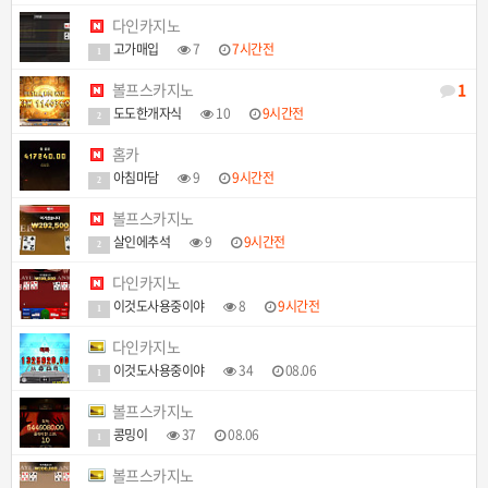
다인카지노
고가매입
7
7시간전
1
볼프스카지노
1
도도한개자식
10
9시간전
2
홈카
아침마담
9
9시간전
2
볼프스카지노
살인에추석
9
9시간전
2
다인카지노
이것도사용중이야
8
9시간전
1
다인카지노
이것도사용중이야
34
08.06
1
볼프스카지노
콩밍이
37
08.06
1
볼프스카지노