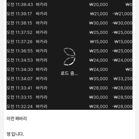
이런 짜바리
뎅 입니다.