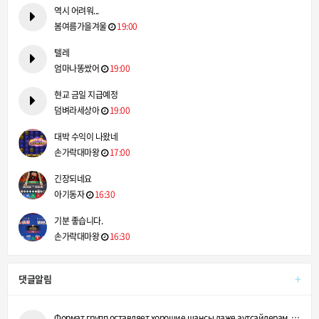
역시 어려워...
봄여름가을겨울
19:00
텔레
엄마나똥쌌어
19:00
현교 금일 지급예정
덤벼라세상아
19:00
대박 수익이 나왔네
손가락대마왕
17:00
긴장되네요
아기동자
16:30
기분 좋습니다.
손가락대마왕
16:30
+
댓글알림
Формат групп оставляет хорошие шансы даже аутсайдерам. https…