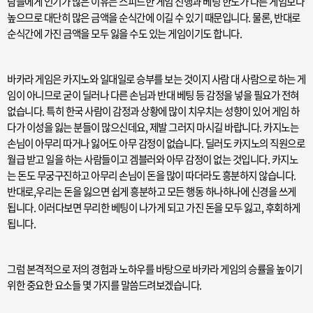
람들에게 인기가 많은 이유는 스피드한 게임 진행과 베팅 한도가 다른 게임보다
높으므로 대단히 많은 금액을 순식간에 이길 수 있기 때문입니다. 물론, 반대로
순식간에 가진 금액을 모두 잃을 수도 있는 게임이기도 합니다.
바카라 게임은 카지노와 일대일로 승부를 보는 것이지 사람 대 사람으로 하는 게
임이 아니므로 굳이 딜러나 다른 손님과 반대 베팅 등 감정을 넣을 필요가 전혀
없습니다. 특히 한국 사람이 감정과 상황에 많이 치우치는 성향이 있어 게임 하
다가 이성을 잃는 분들이 많으신데요, 제발 그러지 마시길 바랍니다. 카지노는
손님이 아무리 따거나 잃어도 아무 감정이 없습니다. 딜러도 카지노의 직원으로
월급 받고 일을 하는 사람들이고 겜블러와 아무 감정이 없는 것입니다. 카지노
는 돈도 무궁구진하고 아무리 손님이 돈을 많이 따더라도 흥분하지 않습니다.
반대로,우리는 돈을 잃으면 쉽게 흥분하고 모든 행동 하나하나에 신경을 쓰게
됩니다. 이러다보면 무리한 베팅이 나가게 되고 가진 돈을 모두 잃고, 후회하게
됩니다.
그럼 본격적으로 저의 경험과 노하우를 바탕으로 바카라 게임의 승률을 높이기
위한 중요한 요소들 몇 가지를 말씀드려보겠습니다.