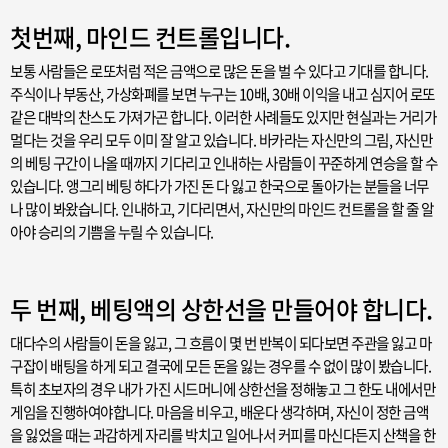
첫번째, 마인드 컨트롤입니다.
보통 사람들은 로또처럼 적은 금액으로 많은 돈을 벌 수 있다고 기대를 합니다.
주식이나 부동산, 가상화폐를 보면 누구는 10배, 30배 이익을 내고 심지어 로또
같은 대박의 찬스도 가져가곤 합니다. 이러한 사례들도 있지만 현실과는 거리가
멀다는 것을 우리 모두 이미 잘 알고 있습니다. 바카라는 자신만의 그림, 자신만
의 베팅 구간이 나올 때까지 기다리고 인내하는 사람들이 꾸준하게 연승을 할 수
있습니다. 앵그리 베팅 하다가 가진 돈 다 잃고 한국으로 돌아가는 분들을 너무
나 많이 봐왔습니다. 인내하고, 기다리면서, 자신만의 마인드 컨트롤을 할 줄 알
아야 승리의 기쁨을 누릴 수 있습니다.
두 번째, 베팅액의 상한선을 만들어야 합니다.
대다수의 사람들이 돈을 잃고, 그 흐름이 몇 번 반복이 되다보면 주관을 잃고 마
구잡이 배팅을 하게 되고 결국에 모든 돈을 잃는 경우를 수 없이 많이 봤습니다.
특히 초보자의 경우 내가 가진 시드머니에 상한선을 정해놓고 그 한도 내에서만
게임을 진행하여야합니다. 마음을 비우고, 배운다 생각하며, 자신이 정한 금액
을 잃었을 때는 과감하게 자리를 박치고 일어나서 커피를 마신다든지 산책을 한