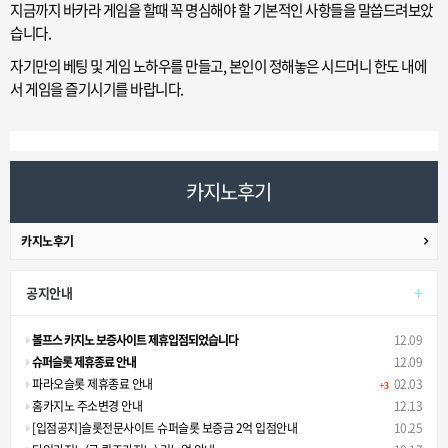
지금까지 바카라 게임을 할때 꼭 명심해야 할 기본적인 사항들을 말씁드려보았
습니다.
자기만의 베팅 및 게임 노하우를 만들고, 본인이 정해놓은 시드머니 한도 내에
서 게임을 즐기시기를 바랍니다.
카지노후기
카지노후기
+
공지안내
볼프스 카지노 보증사이트 제휴입점되었습니다
12.09
슈퍼슬롯 제휴종료 안내
12.09
파라오슬롯 제휴종료 안내
02.03
+3
홈카지노 주소변경 안내
12.13
[입점공지]슬롯전문사이트 슈퍼슬롯 보증금 2억 입점안내
10.25