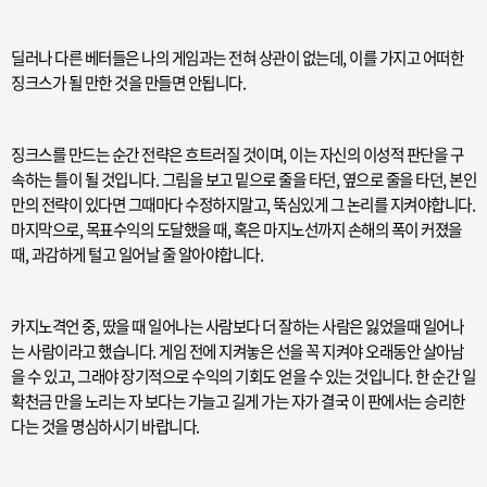
딜러나 다른 베터들은 나의 게임과는 전혀 상관이 없는데, 이를 가지고 어떠한
징크스가 될 만한 것을 만들면 안됩니다.
징크스를 만드는 순간 전략은 흐트러질 것이며, 이는 자신의 이성적 판단을 구
속하는 틀이 될 것입니다. 그림을 보고 밑으로 줄을 타던, 옆으로 줄을 타던, 본인
만의 전략이 있다면 그때마다 수정하지말고, 뚝심있게 그 논리를 지켜야합니다.
마지막으로, 목표수익의 도달했을 때, 혹은 마지노선까지 손해의 폭이 커졌을
때, 과감하게 털고 일어날 줄 알아야합니다.
카지노격언 중, 땄을 때 일어나는 사람보다 더 잘하는 사람은 잃었을때 일어나
는 사람이라고 했습니다. 게임 전에 지켜놓은 선을 꼭 지켜야 오래동안 살아남
을 수 있고, 그래야 장기적으로 수익의 기회도 얻을 수 있는 것입니다. 한 순간 일
확천금 만을 노리는 자 보다는
가늘고 길게 가는 자가 결국 이 판에서는 승리한
다는 것을 명심하시기 바랍니다.