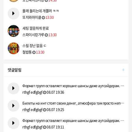
노인복지센터장
14:30
몰래 돌리는데 개쫄려 ㅋㅋ
또치와마이클
13:30
세팅 깔끔하게 완료
스파이시캉가루
13:30
스릴 장난 없음 ㄷ
철밥통
13:30
+
댓글알림
Формат групп оставляет хорошие шансы даже аутсайдерам. https…
rthgf edfgbgf
08.07 19:36
Билеты на инт стоят своих денег, атмосфера там просто непере…
rthgf edfgbgf
08.07 19:25
Формат групп оставляет хорошие шансы даже аутсайдерам. https…
rthgf edfgbgf
08.07 19:11