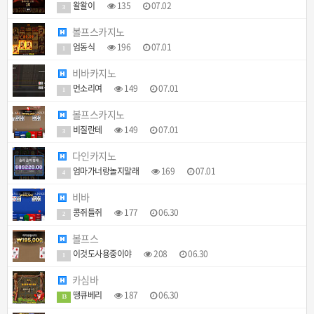
왈왈이
135
07.02
3
볼프스카지노
엄동식
196
07.01
1
비바카지노
먼소리여
149
07.01
1
볼프스카지노
비질란테
149
07.01
3
다인카지노
엄마가너랑놀지말래
169
07.01
4
비바
콩쥐들쥐
177
06.30
2
볼프스
이것도사용중이야
208
06.30
1
카심바
땡큐베리
187
06.30
13