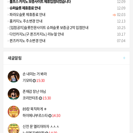
볼프스 카지노 보증사이트 제휴입점되었습니다
12.09
슈퍼슬롯 제휴종료 안내
12.09
파라오슬롯 제휴종료 안내
02.03
+3
홈카지노 주소변경 안내
12.13
[입점공지]슬롯전문사이트 슈퍼슬롯 보증금 2억 입점안내
10.25
다인카지노(구 퀸즈카지노) 리뉴얼 안내
10.17
퀸즈카지노 주소변경 안내
07.04
+
새글알림
손 내미는 거 봐라
기모띠
15:30
존재감 장난 아님
코리안타조
15:30
89장 묵직하게 ㅎ
하이에나부르스타
14:30
신전 문 열리자마자 ㅅㅅㅅ