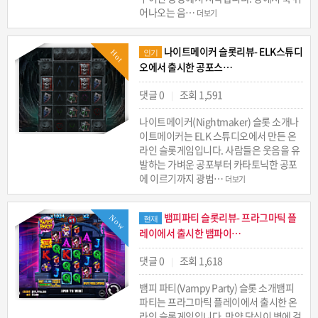
어나오는 음…
더보기
나이트메이커 슬롯리뷰- ELK스튜디
Hot
인기
오에서 출시한 공포스…
댓글 0
조회 1,591
|
나이트메이커(Nightmaker) 슬롯 소개나
이트메이커는 ELK 스튜디오에서 만든 온
라인 슬롯게임입니다. 사람들은 웃음을 유
발하는 가벼운 공포부터 카타토닉한 공포
에 이르기까지 광범…
더보기
뱀피파티 슬롯리뷰- 프라그마틱 플
Now
현재
레이에서 출시한 뱀파이…
댓글 0
조회 1,618
|
뱀피 파티(Vampy Party) 슬롯 소개뱀피
파티는 프라그마틱 플레이에서 출시한 온
라인 슬롯게임입니다. 만약 당신이 병에 걸