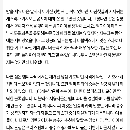
밤을 새워 다음 날까지 이어진 경험해 본 적이 있다면, 아침햇살과 지저귀는
새소리가 가져오는 공포에 대해 잘 알고 있을 것입니다. 그렇다면 같은 상황
에서 약해져 죽음을 맞이하는 뱀파이어를 생각해 보세요. 뱀파이어 파티는
밤새도록 과음을 유도하는 종류의 파티를 열지는 않았지만, 지속되는 동안
에는 재미있었습니다. 그 성공의 일부는 랩터 더블맥스에서 멋진 효과로 데
뷔한 이그드라실 게이밍의 더블맥스 메카닉과 매우 유사한 기능을 하는 더
블업 멀티플라이어 덕분이라고 할 수 있습니다. 두 시스템은 완전히 동일하
지는 않지만 꽤 비슷합니다.
다른 점은 뱀피 파티에서는 제거된 당첨 기호의 빈 자리에 와일드 기호가 배
치된다는 보장이 없다는 것입니다. 또한 뱀피 파티의 승수는 상당히 낮게 제
한되어 있습니다. 1,024는 낮은 배수는 아니지만 더블맥스와 비교하면 딱
딱한 블록입니다. 더블맥스 사용자들은 뱀피 파티를 경멸하며 코를 납작하
게 만들 수도 있습니다. 아시다시피 이것은 일종의 카피 일뿐만 아니라 승수
가 성층권까지 지속되지 않고 프리 스핀 중에 재설정되기 때문입니다. 예를
들어, 바바로사 리벤지에서는 승수가 수천에 달할 수 있습니다. 뱀파이어 파
티의 단점은 프리 스핀에서 승수가 증가해도 더 높은 레벨에 머물지 않고 다