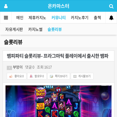
온카마스터
메인
제휴카지노
커뮤니티
카지노후기
출첵
먹튀사
자유게시판
카지노썰
슬롯리뷰
슬롯리뷰
뱀피파티 슬롯리뷰- 프라그마틱 플레이에서 출시한 뱀파
이어테마의 슬롯 (Vampy Party)
부엉이
댓글 0
조회 1617
2
좋아요
0
팔로우
0
쪽지보내기
게시물보기