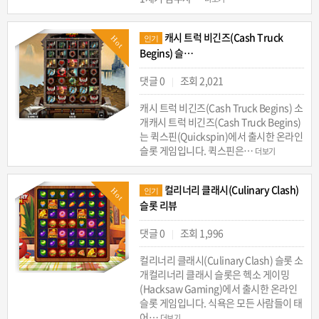
캐시 트럭 비긴즈(Cash Truck
Hot
인기
Begins) 슬…
댓글 0
조회 2,021
|
캐시 트럭 비긴즈(Cash Truck Begins) 소
개캐시 트럭 비긴즈(Cash Truck Begins)
는 퀵스핀(Quickspin)에서 출시한 온라인
슬롯 게임입니다. 퀵스핀은…
더보기
컬리너리 클래시(Culinary Clash)
Hot
인기
슬롯 리뷰
댓글 0
조회 1,996
|
컬리너리 클래시(Culinary Clash) 슬롯 소
개컬리너리 클래시 슬롯은 헥소 게이밍
(Hacksaw Gaming)에서 출시한 온라인
슬롯 게임입니다. 식욕은 모든 사람들이 태
어…
더보기