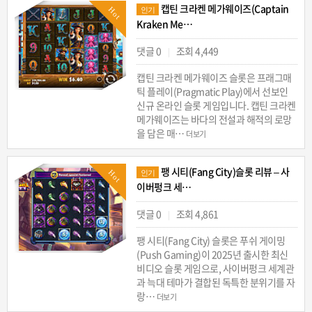
캡틴 크라켄 메가웨이즈(Captain
Hot
인기
Kraken Me…
댓글 0
조회 4,449
|
캡틴 크라켄 메가웨이즈 슬롯은 프래그매
틱 플레이(Pragmatic Play)에서 선보인
신규 온라인 슬롯 게임입니다. 캡틴 크라켄
메가웨이즈는 바다의 전설과 해적의 로망
을 담은 매…
더보기
팽 시티(Fang City)슬롯 리뷰 – 사
Hot
인기
이버펑크 세…
댓글 0
조회 4,861
|
팽 시티(Fang City) 슬롯은 푸쉬 게이밍
(Push Gaming)이 2025년 출시한 최신
비디오 슬롯 게임으로, 사이버펑크 세계관
과 늑대 테마가 결합된 독특한 분위기를 자
랑…
더보기