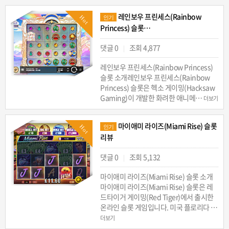
레인보우 프린세스(Rainbow
Hot
인기
Princess) 슬롯…
댓글 0
조회 4,877
|
레인보우 프린세스(Rainbow Princess)
슬롯 소개레인보우 프린세스(Rainbow
Princess) 슬롯은 헥소 게이밍(Hacksaw
Gaming)이 개발한 화려한 애니메…
더보기
마이애미 라이즈(Miami Rise) 슬롯
Hot
인기
리뷰
댓글 0
조회 5,132
|
마이애미 라이즈(Miami Rise) 슬롯 소개
마이애미 라이즈(Miami Rise) 슬롯은 레
드타이거 게이밍(Red Tiger)에서 출시한
온라인 슬롯 게임입니다. 미국 플로리다 …
더보기