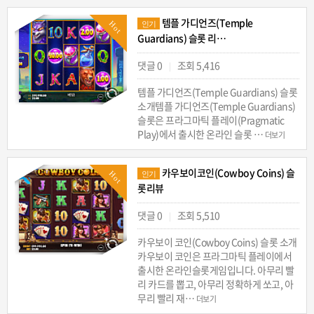
템플 가디언즈(Temple
Hot
인기
Guardians) 슬롯 리…
댓글 0
조회 5,416
|
템플 가디언즈(Temple Guardians) 슬롯
소개템플 가디언즈(Temple Guardians)
슬롯은 프라그마틱 플레이(Pragmatic
Play)에서 출시한 온라인 슬롯 …
더보기
카우보이코인(Cowboy Coins) 슬
Hot
인기
롯리뷰
댓글 0
조회 5,510
|
카우보이 코인(Cowboy Coins) 슬롯 소개
카우보이 코인은 프라그마틱 플레이에서
출시한 온라인슬롯게임입니다. 아무리 빨
리 카드를 뽑고, 아무리 정확하게 쏘고, 아
무리 빨리 재…
더보기