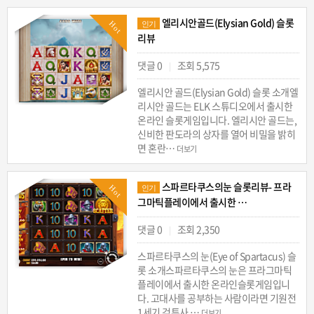
엘리시안골드(Elysian Gold) 슬롯
Hot
인기
리뷰
댓글 0
조회 5,575
|
엘리시안 골드(Elysian Gold) 슬롯 소개엘
리시안 골드는 ELK 스튜디오에서 출시한
온라인 슬롯게임입니다. 엘리시안 골드는,
신비한 판도라의 상자를 열어 비밀을 밝히
면 혼란…
더보기
스파르타쿠스의눈 슬롯리뷰- 프라
Hot
인기
그마틱플레이에서 출시한 …
댓글 0
조회 2,350
|
스파르타쿠스의 눈(Eye of Spartacus) 슬
롯 소개스파르타쿠스의 눈은 프라그마틱
플레이에서 출시한 온라인슬롯게임입니
다. 고대사를 공부하는 사람이라면 기원전
1세기 검투사 …
더보기