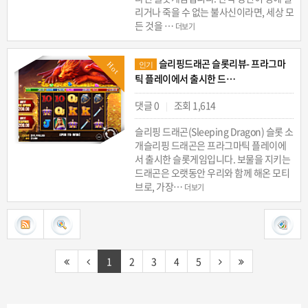
리거나 죽을 수 없는 불사신이라면, 세상 모
든 것을 …
더보기
슬리핑드래곤 슬롯리뷰- 프라그마
Hot
인기
틱 플레이에서 출시한 드…
댓글 0
조회 1,614
|
슬리핑 드래곤(Sleeping Dragon) 슬롯 소
개슬리핑 드래곤은 프라그마틱 플레이에
서 출시한 슬롯게임입니다. 보물을 지키는
드래곤은 오랫동안 우리와 함께 해온 모티
브로, 가장…
더보기
1
2
3
4
5