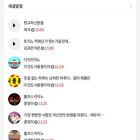
+
새글알림
현교하신분들
옥자
15:00
토지노 먹튀난거 맞는거같은데..
김포만석꾼
15:00
다인카지노
이것도사용중이야
11:28
웃음 없는 하루는 낭비한 하루다. - 찰리 채플린
이것도사용중이야
11:26
볼프스카지노
콩밍이
11:25
가장 현명한 사람은 자신만의 방향을 따른다. - 에우리…
콩밍이
11:23
볼프스카지노