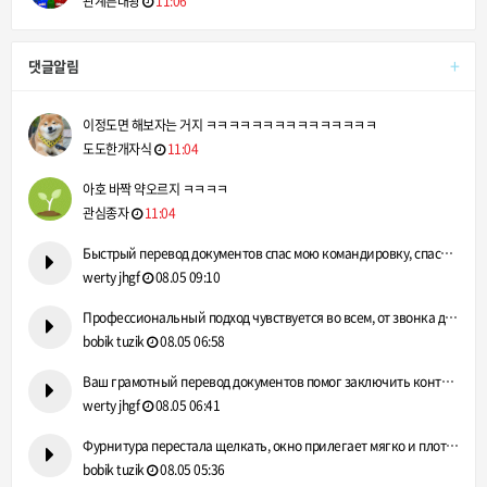
관계튼대왕
11:06
+
댓글알림
이정도면 해보자는 거지 ㅋㅋㅋㅋㅋㅋㅋㅋㅋㅋㅋㅋㅋㅋㅋ
도도한개자식
11:04
아호 바짝 약오르지 ㅋㅋㅋㅋ
관심종자
11:04
Быстрый перевод документов спас мою командировку, спасибо! h…
werty jhgf
08.05 09:10
Профессиональный подход чувствуется во всем, от звонка до вы…
bobik tuzik
08.05 06:58
Ваш грамотный перевод документов помог заключить контракт с …
werty jhgf
08.05 06:41
Фурнитура перестала щелкать, окно прилегает мягко и плотно. …
bobik tuzik
08.05 05:36