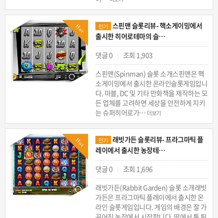
스핀맨 슬롯리뷰- 핵소게이밍에서
Hot
인기
출시한 히어로테마의 슬…
댓글 0
조회 1,903
|
스핀맨(Spinman) 슬롯 소개스핀맨은 핵
소게이밍에서 출시한 온라인슬롯게임입니
다. 마블, DC 및 기타 만화책을 제작하는 모
든 업체를 고려하면 세상을 안전하게 지키
는 슈퍼히어로가…
더보기
래빗가든 슬롯리뷰- 프라그마틱 플
Hot
인기
레이에서 출시한 농장테…
댓글 0
조회 1,696
|
래빗가든(Rabbit Garden) 슬롯 소개래빗
가든은 프라그마틱 플레이에서 출시한 온
라인 슬롯게임입니다. 게임의 배경은 잘 가
꾸어진 농장에서 시작합니다. 땅에서 툭 튀