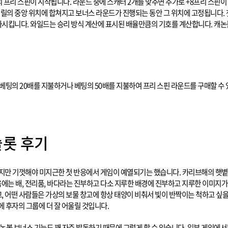
 프리 스핀이 시작됩니다. 라운드 중에 스캐터 2개를 맞추면 추가로 +8프리 스핀이
릴의 중앙 위치에 합쳐지고 보너스 라운드가 진행되는 동안 그 위치에 고정됩니다. 
증가시킵니다. 와일드는 승리 방식 계산에 표시된 배율만큼의 기호를 계산합니다. 캐
베팅의 20배를 지불하거나 베팅의 50배를 지불하여 프리 스핀 라운드를 구매할 수 
 슬롯 후기
지만 기껏해야 미지근한 첫 반응에서 게임이 예열되기는 했습니다. 카리브해의 햇볕
음에는 배, 전리품, 바다라는 진부하고 다소 지루한 배경에 진부하고 지루한 이미지
, 어떤 사람들은 가상의 보물 창고에 항상 태양이 비춰서 빛이 반짝이는 척하고 싶을
 후자의 그룹에 더 잘 어울릴 것입니다.
볼 보너스 기능도 꽤 자주 발동하기 때문에 그렇게 할 수 있습니다. 일부 게임에서