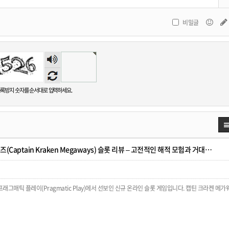
비밀글
숫자
음성
듣기
록방지 숫자를 순서대로 입력하세요.
Captain Kraken Megaways) 슬롯 리뷰 – 고전적인 해적 모험과 거대…