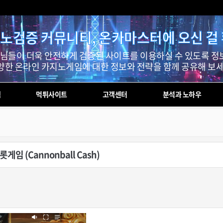
노검증 커뮤니티, 온카마스터에 오신 걸
들이 더욱 안전하게 검증된 사이트를 이용하실 수 있도록 정
양한 온라인 카지노게임에 대한 정보와 전략을 함께 공유해 보세
첵
먹튀사이트
고객센터
분석과 노하우
(Cannonball Cash)