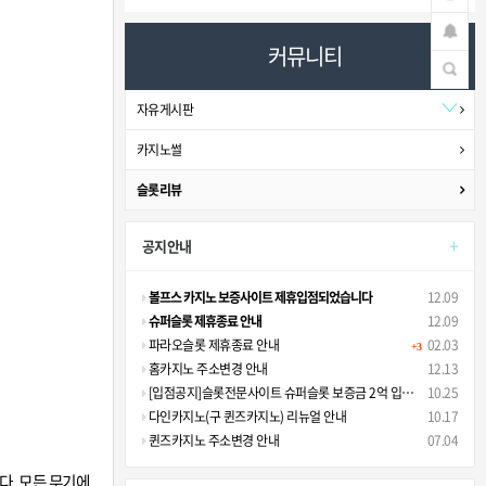
커뮤니티
자유게시판
카지노썰
슬롯리뷰
+
공지안내
볼프스 카지노 보증사이트 제휴입점되었습니다
12.09
슈퍼슬롯 제휴종료 안내
12.09
파라오슬롯 제휴종료 안내
02.03
+3
홈카지노 주소변경 안내
12.13
[입점공지]슬롯전문사이트 슈퍼슬롯 보증금 2억 입점안내
10.25
다인카지노(구 퀸즈카지노) 리뉴얼 안내
10.17
퀸즈카지노 주소변경 안내
07.04
다. 모든 무기에