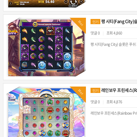
팽 시티(Fang Cit
Hot
인기
댓글 0
조회 4,860
|
레인보우 프린세스(Ra
Hot
인기
댓글 0
조회 4,876
|