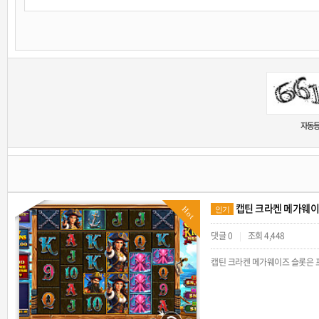
새로고침
자동등
캡틴 크라켄 메가웨이즈(
Hot
인기
댓글 0
조회 4,448
|