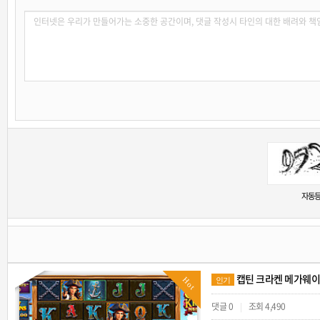
새로고침
자동등
캡틴 크라켄 메가웨이즈(
Hot
인기
댓글 0
조회 4,490
|