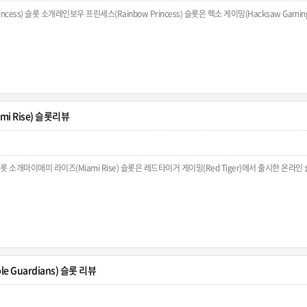
i Rise) 슬롯리뷰
 Guardians) 슬롯 리뷰