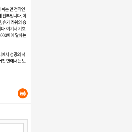
러쉬는 먼 전작인
게 전부입니다. 이
 슈가 러쉬의 승
다. 여기서 기호
,000배에 달하는
티에서 성공의 척
어떤 면에서는 보