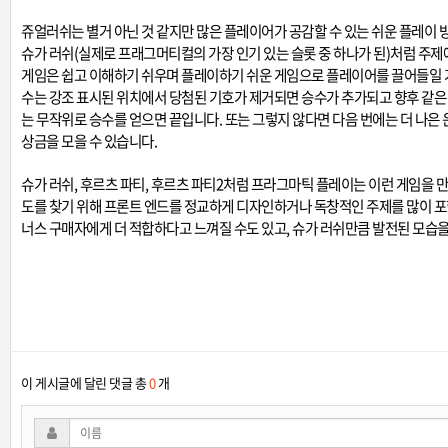
쥬얼러쉬는 별거 아닌 것 같지만 많은 플레이어가 공감할 수 있는 쉬운 플레이 방
슈가 러쉬(실제로 프래그머티컬의 가장 인기 있는 슬롯 중 하나가 된)처럼 주제
게임은 쉽고 이해하기 쉬우며 플레이하기 쉬운 게임으로 플레이어를 끌어들일 가
수는 강조 표시된 위치에서 당첨된 기호가 제거되면 승수가 추가되고 향후 같은
는 무작위로 승수를 얻으면 끝입니다. 또는 그렇지 않다면 다음 번에는 더 나은 
상금을 모을 수 있습니다.
슈가 러쉬, 후르츠 파티, 후르츠 파티2처럼 프라그마틱 플레이는 이런 게임을 
도를 찾기 위해 프론트 엔드를 정교하게 디자인하거나 독창적인 주제를 많이 포
너스 구매자에게 더 적합하다고 느껴질 수도 있고, 슈가 러쉬만큼 발전된 모습
이 게시글에 달린 댓글 총
0
개