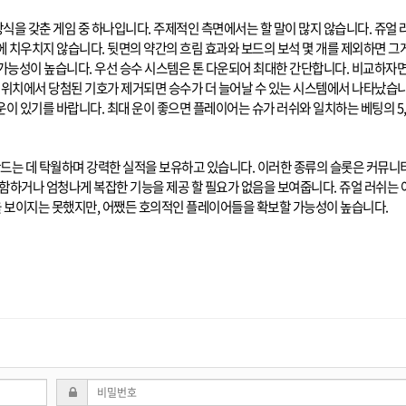
식을 갖춘 게임 중 하나입니다. 주제적인 측면에서는 할 말이 많지 않습니다. 쥬얼 
에 치우치지 않습니다. 뒷면의 약간의 흐림 효과와 보드의 보석 몇 개를 제외하면 그
능성이 높습니다. 우선 승수 시스템은 톤 다운되어 최대한 간단합니다. 비교하자면,
 위치에서 당첨된 기호가 제거되면 승수가 더 늘어날 수 있는 시스템에서 나타났습니
운이 있기를 바랍니다. 최대 운이 좋으면 플레이어는 슈가 러쉬와 일치하는 베팅의 5
만드는 데 탁월하며 강력한 실적을 보유하고 있습니다. 이러한 종류의 슬롯은 커뮤니
함하거나 엄청나게 복잡한 기능을 제공 할 필요가 없음을 보여줍니다. 쥬얼 러쉬는 
을 보이지는 못했지만, 어쨌든 호의적인 플레이어들을 확보할 가능성이 높습니다.