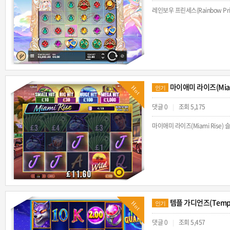
마이애미 라이즈(Miam
Hot
인기
댓글 0
조회 5,175
|
템플 가디언즈(Temple
Hot
인기
댓글 0
조회 5,457
|