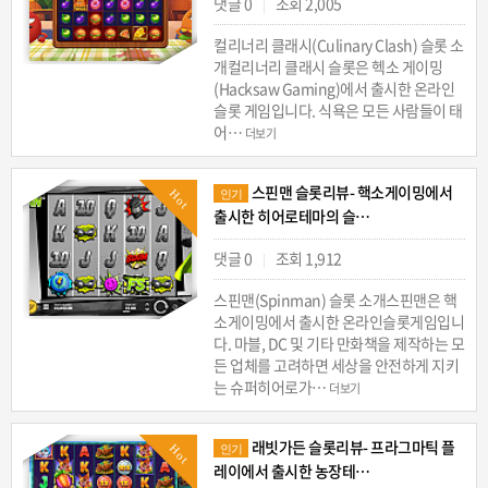
댓글 0
조회 2,005
|
컬리너리 클래시(Culinary Clash) 슬롯 소
개컬리너리 클래시 슬롯은 헥소 게이밍
(Hacksaw Gaming)에서 출시한 온라인
슬롯 게임입니다. 식욕은 모든 사람들이 태
어…
더보기
스핀맨 슬롯리뷰- 핵소게이밍에서
Hot
인기
출시한 히어로테마의 슬…
댓글 0
조회 1,912
|
스핀맨(Spinman) 슬롯 소개스핀맨은 핵
소게이밍에서 출시한 온라인슬롯게임입니
다. 마블, DC 및 기타 만화책을 제작하는 모
든 업체를 고려하면 세상을 안전하게 지키
는 슈퍼히어로가…
더보기
래빗가든 슬롯리뷰- 프라그마틱 플
Hot
인기
레이에서 출시한 농장테…