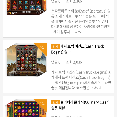
댓글 0
조회 2,366
|
스파르타쿠스의 눈(Eye of Spartacus) 슬
롯 소개스파르타쿠스의 눈은 프라그마틱
플레이에서 출시한 온라인슬롯게임입니
다. 고대사를 공부하는 사람이라면 기원전
1세기 검투사 …
더보기
캐시 트럭 비긴즈(Cash Truck
Hot
인기
Begins) 슬…
댓글 0
조회 2,036
|
캐시 트럭 비긴즈(Cash Truck Begins) 소
개캐시 트럭 비긴즈(Cash Truck Begins)
는 퀵스핀(Quickspin)에서 출시한 온라인
슬롯 게임입니다. 퀵스핀은…
더보기
컬리너리 클래시(Culinary Clash)
Hot
인기
슬롯 리뷰