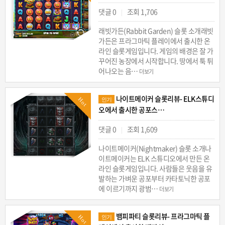
댓글 0
조회 1,706
|
래빗가든(Rabbit Garden) 슬롯 소개래빗
가든은 프라그마틱 플레이에서 출시한 온
라인 슬롯게임입니다. 게임의 배경은 잘 가
꾸어진 농장에서 시작합니다. 땅에서 툭 튀
어나오는 음…
더보기
나이트메이커 슬롯리뷰- ELK스튜디
Hot
인기
오에서 출시한 공포스…
댓글 0
조회 1,609
|
나이트메이커(Nightmaker) 슬롯 소개나
이트메이커는 ELK 스튜디오에서 만든 온
라인 슬롯게임입니다. 사람들은 웃음을 유
발하는 가벼운 공포부터 카타토닉한 공포
에 이르기까지 광범…
더보기
뱀피파티 슬롯리뷰- 프라그마틱 플
Hot
인기