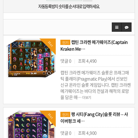
자동등록방지 숫자를 순서대로 입력하세요.
캡틴 크라켄 메가웨이즈(Captain
Hot
인기
Kraken Me…
댓글 0
조회 4,490
|
캡틴 크라켄 메가웨이즈 슬롯은 프래그매
틱 플레이(Pragmatic Play)에서 선보인
신규 온라인 슬롯 게임입니다. 캡틴 크라켄
메가웨이즈는 바다의 전설과 해적의 로망
을 담은 매…
더보기
팽 시티(Fang City)슬롯 리뷰 – 사
Hot
인기
이버펑크 세…
댓글 0
조회 4,900
|