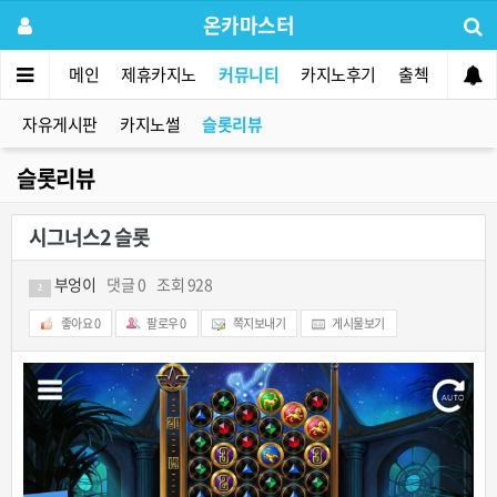
온카마스터
메인
제휴카지노
커뮤니티
카지노후기
출첵
먹튀사
자유게시판
카지노썰
슬롯리뷰
슬롯리뷰
시그너스2 슬롯
부엉이
댓글 0
조회 928
2
좋아요
0
팔로우
0
쪽지보내기
게시물보기