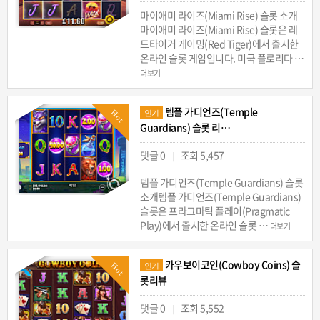
마이애미 라이즈(Miami Rise) 슬롯 소개
마이애미 라이즈(Miami Rise) 슬롯은 레
드타이거 게이밍(Red Tiger)에서 출시한
온라인 슬롯 게임입니다. 미국 플로리다 …
더보기
템플 가디언즈(Temple
Hot
인기
Guardians) 슬롯 리…
댓글 0
조회 5,457
|
템플 가디언즈(Temple Guardians) 슬롯
소개템플 가디언즈(Temple Guardians)
슬롯은 프라그마틱 플레이(Pragmatic
Play)에서 출시한 온라인 슬롯 …
더보기
카우보이코인(Cowboy Coins) 슬
Hot
인기
롯리뷰
댓글 0
조회 5,552
|