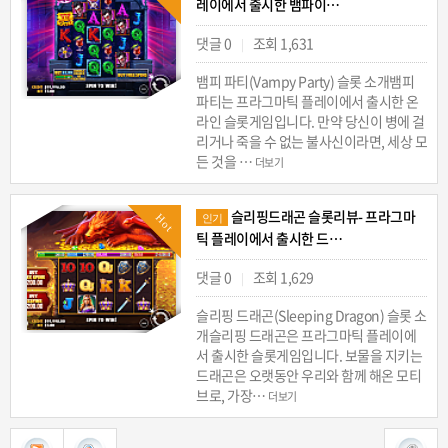
레이에서 출시한 뱀파이…
댓글 0
조회 1,631
|
뱀피 파티(Vampy Party) 슬롯 소개뱀피
파티는 프라그마틱 플레이에서 출시한 온
라인 슬롯게임입니다. 만약 당신이 병에 걸
리거나 죽을 수 없는 불사신이라면, 세상 모
든 것을 …
더보기
슬리핑드래곤 슬롯리뷰- 프라그마
Hot
인기
틱 플레이에서 출시한 드…
댓글 0
조회 1,629
|
슬리핑 드래곤(Sleeping Dragon) 슬롯 소
개슬리핑 드래곤은 프라그마틱 플레이에
서 출시한 슬롯게임입니다. 보물을 지키는
드래곤은 오랫동안 우리와 함께 해온 모티
브로, 가장…
더보기