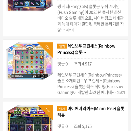
팽 시티(Fang City) 슬롯은 푸쉬 게이밍
(Push Gaming)이 2025년 출시한 최신
비디오 슬롯 게임으로, 사이버펑크 세계관
과 늑대 테마가 결합된 독특한 분위기를 자
랑…
더보기
레인보우 프린세스(Rainbow
Hot
인기
Princess) 슬롯…
댓글 0
조회 4,917
|
레인보우 프린세스(Rainbow Princess)
슬롯 소개레인보우 프린세스(Rainbow
Princess) 슬롯은 헥소 게이밍(Hacksaw
Gaming)이 개발한 화려한 애니메…
더보기
마이애미 라이즈(Miami Rise) 슬롯
Hot
인기
리뷰
댓글 0
조회 5,175
|