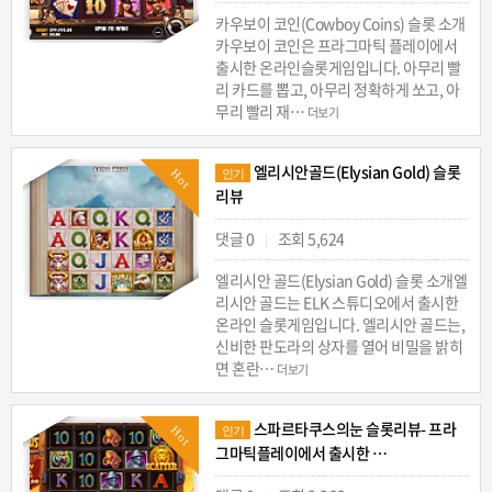
카우보이 코인(Cowboy Coins) 슬롯 소개
카우보이 코인은 프라그마틱 플레이에서
출시한 온라인슬롯게임입니다. 아무리 빨
리 카드를 뽑고, 아무리 정확하게 쏘고, 아
무리 빨리 재…
더보기
엘리시안골드(Elysian Gold) 슬롯
Hot
인기
리뷰
댓글 0
조회 5,624
|
엘리시안 골드(Elysian Gold) 슬롯 소개엘
리시안 골드는 ELK 스튜디오에서 출시한
온라인 슬롯게임입니다. 엘리시안 골드는,
신비한 판도라의 상자를 열어 비밀을 밝히
면 혼란…
더보기
스파르타쿠스의눈 슬롯리뷰- 프라
Hot
인기
그마틱플레이에서 출시한 …