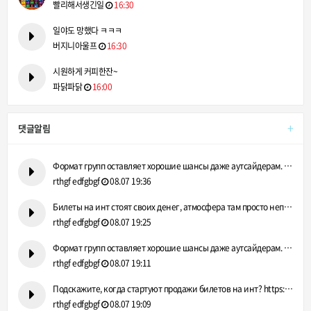
빨리해서생긴일
16:30
일야도 망했다 ㅋㅋㅋ
버지니아울프
16:30
시원하게 커피한잔~
파닭파닭
16:00
+
댓글알림
Формат групп оставляет хорошие шансы даже аутсайдерам. https…
rthgf edfgbgf
08.07 19:36
Билеты на инт стоят своих денег, атмосфера там просто непере…
rthgf edfgbgf
08.07 19:25
Формат групп оставляет хорошие шансы даже аутсайдерам. https…
rthgf edfgbgf
08.07 19:11
Подскажите, когда стартуют продажи билетов на инт? https://g…
rthgf edfgbgf
08.07 19:09