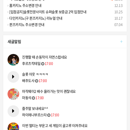
홈카지노 주소변경 안내
12.13
[입점공지]슬롯전문사이트 슈퍼슬롯 보증금 2억 입점안내
10.25
다인카지노(구 퀸즈카지노) 리뉴얼 안내
10.17
퀸즈카지노 주소변경 안내
07.04
+
새글알림
진행할 때 손동작이 자연스럽네요
후르츠칵테일
17:00
슬롯 아웃 ㅋㅋㅋㅋ
배추도사
17:00
마작웨이2 배수 올라가는 맛이 괜찮네요
마동석
17:00
즐주말 보내세요^^
하이에나부르스타
17:00
이번 멀티는 부운고 세 게임이 골고루 터져주네요