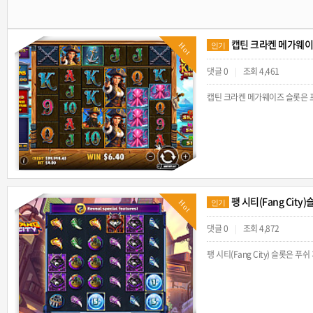
캡틴 크라켄 메가웨이즈(
Hot
인기
댓글 0
조회 4,461
|
팽 시티(Fang Cit
Hot
인기
댓글 0
조회 4,872
|