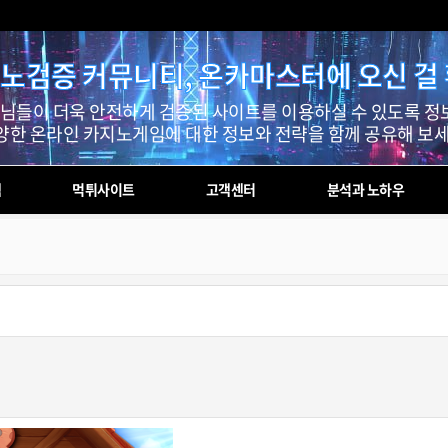
노검증 커뮤니티, 온카마스터에 오신 걸
들이 더욱 안전하게 검증된 사이트를 이용하실 수 있도록 정
양한 온라인 카지노게임에 대한 정보와 전략을 함께 공유해 보세
첵
먹튀사이트
고객센터
분석과 노하우