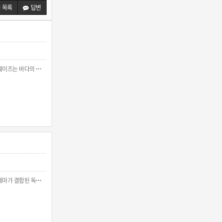
목록
답변
캡틴 크라켄 메가웨이즈 슬롯은 프래그매틱 플레이(Pragmatic Play)에서 선보인 신규 온라인 슬롯 게임입니다. 캡틴 크라켄 메가웨이즈는 바다의 전설과 해적의 로망을 담은 매…
더보기
팽 시티(Fang City) 슬롯은 푸쉬 게이밍(Push Gaming)이 2025년 출시한 최신 비디오 슬롯 게임으로, 사이버펑크 세계관과 늑대 테마가 결합된 독특한 분위기를 자랑…
더보기