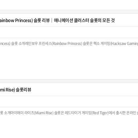
inbow Princess) 슬롯 리뷰｜애니메이션 클러스터 슬롯의 모든 것
i Rise) 슬롯리뷰