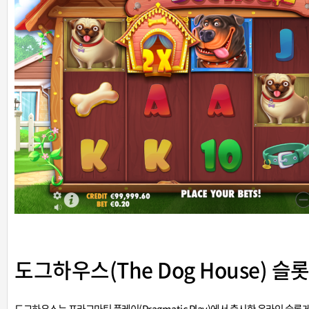
도그하우스(The Dog House) 슬