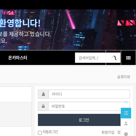
 환영합니다!
보를 제공하고 있습니다.
요.
온카마스터
슬롯리뷰
로그인
자동로그인
회원가입
|
정보찾기