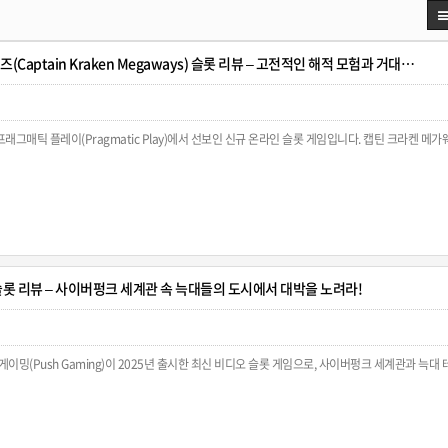
Captain Kraken Megaways) 슬롯 리뷰 – 고전적인 해적 모험과 거대…
y)슬롯 리뷰 – 사이버펑크 세계관 속 늑대들의 도시에서 대박을 노려라!