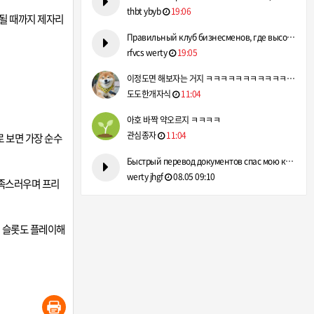
thbt ybyb
19:06
료될 때까지 제자리
Правильный клуб бизнесменов, где высоко ценится деловая репу…
rfvcs werty
19:05
이정도면 해보자는 거지 ㅋㅋㅋㅋㅋㅋㅋㅋㅋㅋㅋㅋㅋㅋㅋ
도도한개자식
11:04
아호 바짝 약오르지 ㅋㅋㅋㅋ
관심종자
11:04
 보면 가장 순수
Быстрый перевод документов спас мою командировку, спасибо! h…
werty jhgf
08.05 09:10
만족스러우며 프리
 슬롯도 플레이해