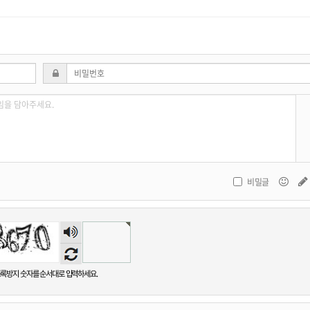
비밀글
숫자
음성
듣기
록방지 숫자를 순서대로 입력하세요.