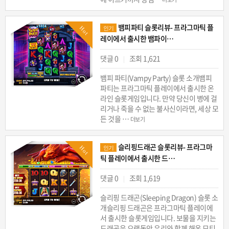
뱀피파티 슬롯리뷰- 프라그마틱 플
Hot
인기
레이에서 출시한 뱀파이…
댓글 0
조회 1,621
|
뱀피 파티(Vampy Party) 슬롯 소개뱀피
파티는 프라그마틱 플레이에서 출시한 온
라인 슬롯게임입니다. 만약 당신이 병에 걸
리거나 죽을 수 없는 불사신이라면, 세상 모
든 것을 …
더보기
슬리핑드래곤 슬롯리뷰- 프라그마
Hot
인기
틱 플레이에서 출시한 드…
댓글 0
조회 1,619
|
슬리핑 드래곤(Sleeping Dragon) 슬롯 소
개슬리핑 드래곤은 프라그마틱 플레이에
서 출시한 슬롯게임입니다. 보물을 지키는
드래곤은 오랫동안 우리와 함께 해온 모티