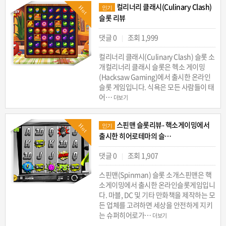
컬리너리 클래시(Culinary Clash)
Hot
인기
슬롯 리뷰
댓글 0
조회 1,999
|
컬리너리 클래시(Culinary Clash) 슬롯 소
개컬리너리 클래시 슬롯은 헥소 게이밍
(Hacksaw Gaming)에서 출시한 온라인
슬롯 게임입니다. 식욕은 모든 사람들이 태
어…
더보기
스핀맨 슬롯리뷰- 핵소게이밍에서
Hot
인기
출시한 히어로테마의 슬…
댓글 0
조회 1,907
|
스핀맨(Spinman) 슬롯 소개스핀맨은 핵
소게이밍에서 출시한 온라인슬롯게임입니
다. 마블, DC 및 기타 만화책을 제작하는 모
든 업체를 고려하면 세상을 안전하게 지키
는 슈퍼히어로가…
더보기