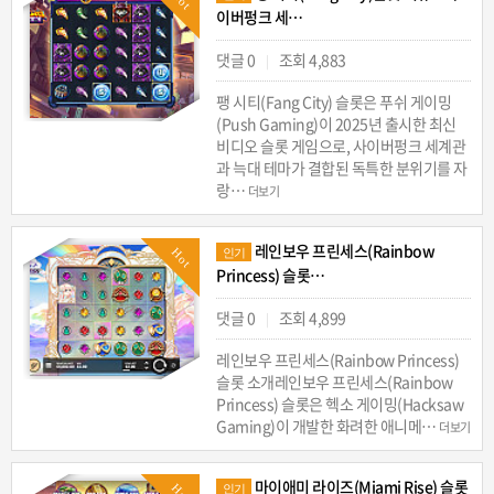
이버펑크 세…
댓글 0
조회 4,883
|
팽 시티(Fang City) 슬롯은 푸쉬 게이밍
(Push Gaming)이 2025년 출시한 최신
비디오 슬롯 게임으로, 사이버펑크 세계관
과 늑대 테마가 결합된 독특한 분위기를 자
랑…
더보기
레인보우 프린세스(Rainbow
Hot
인기
Princess) 슬롯…
댓글 0
조회 4,899
|
레인보우 프린세스(Rainbow Princess)
슬롯 소개레인보우 프린세스(Rainbow
Princess) 슬롯은 헥소 게이밍(Hacksaw
Gaming)이 개발한 화려한 애니메…
더보기
마이애미 라이즈(Miami Rise) 슬롯
Hot
인기