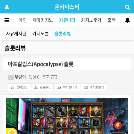
온카마스터
메인
제휴카지노
커뮤니티
카지노후기
출첵
먹튀사
자유게시판
카지노썰
슬롯리뷰
슬롯리뷰
아포칼립스(Apocalypse) 슬롯
부엉이
댓글 0
조회 773
2
좋아요
0
팔로우
0
쪽지보내기
게시물보기