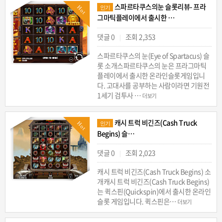
스파르타쿠스의눈 슬롯리뷰- 프라
Hot
인기
그마틱플레이에서 출시한 …
댓글 0
조회 2,353
|
스파르타쿠스의 눈(Eye of Spartacus) 슬
롯 소개스파르타쿠스의 눈은 프라그마틱
플레이에서 출시한 온라인슬롯게임입니
다. 고대사를 공부하는 사람이라면 기원전
1세기 검투사 …
더보기
캐시 트럭 비긴즈(Cash Truck
Hot
인기
Begins) 슬…
댓글 0
조회 2,023
|
캐시 트럭 비긴즈(Cash Truck Begins) 소
개캐시 트럭 비긴즈(Cash Truck Begins)
는 퀵스핀(Quickspin)에서 출시한 온라인
슬롯 게임입니다. 퀵스핀은…
더보기