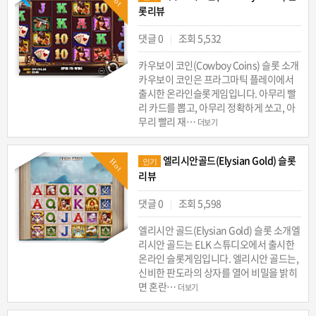
롯리뷰
댓글 0
조회 5,532
|
카우보이 코인(Cowboy Coins) 슬롯 소개
카우보이 코인은 프라그마틱 플레이에서
출시한 온라인슬롯게임입니다. 아무리 빨
리 카드를 뽑고, 아무리 정확하게 쏘고, 아
무리 빨리 재…
더보기
엘리시안골드(Elysian Gold) 슬롯
Hot
인기
리뷰
댓글 0
조회 5,598
|
엘리시안 골드(Elysian Gold) 슬롯 소개엘
리시안 골드는 ELK 스튜디오에서 출시한
온라인 슬롯게임입니다. 엘리시안 골드는,
신비한 판도라의 상자를 열어 비밀을 밝히
면 혼란…
더보기