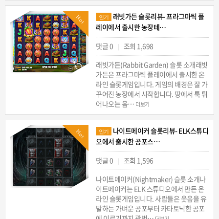
래빗가든 슬롯리뷰- 프라그마틱 플
Hot
인기
레이에서 출시한 농장테…
댓글 0
조회 1,698
|
래빗가든(Rabbit Garden) 슬롯 소개래빗
가든은 프라그마틱 플레이에서 출시한 온
라인 슬롯게임입니다. 게임의 배경은 잘 가
꾸어진 농장에서 시작합니다. 땅에서 툭 튀
어나오는 음…
더보기
나이트메이커 슬롯리뷰- ELK스튜디
Hot
인기
오에서 출시한 공포스…
댓글 0
조회 1,596
|
나이트메이커(Nightmaker) 슬롯 소개나
이트메이커는 ELK 스튜디오에서 만든 온
라인 슬롯게임입니다. 사람들은 웃음을 유
발하는 가벼운 공포부터 카타토닉한 공포
에 이르기까지 광범…
더보기