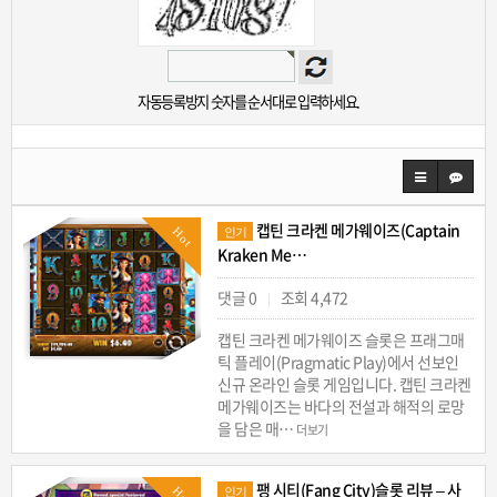
자동등록방지 숫자를 순서대로 입력하세요.
캡틴 크라켄 메가웨이즈(Captain
Hot
인기
Kraken Me…
댓글 0
조회 4,472
|
캡틴 크라켄 메가웨이즈 슬롯은 프래그매
틱 플레이(Pragmatic Play)에서 선보인
신규 온라인 슬롯 게임입니다. 캡틴 크라켄
메가웨이즈는 바다의 전설과 해적의 로망
을 담은 매…
더보기
팽 시티(Fang City)슬롯 리뷰 – 사
Hot
인기