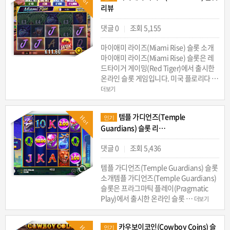
리뷰
댓글 0
조회 5,155
|
마이애미 라이즈(Miami Rise) 슬롯 소개
마이애미 라이즈(Miami Rise) 슬롯은 레
드타이거 게이밍(Red Tiger)에서 출시한
온라인 슬롯 게임입니다. 미국 플로리다 …
더보기
템플 가디언즈(Temple
Hot
인기
Guardians) 슬롯 리…
댓글 0
조회 5,436
|
템플 가디언즈(Temple Guardians) 슬롯
소개템플 가디언즈(Temple Guardians)
슬롯은 프라그마틱 플레이(Pragmatic
Play)에서 출시한 온라인 슬롯 …
더보기
카우보이코인(Cowboy Coins) 슬
Hot
인기