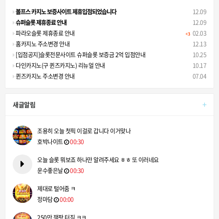
볼프스 카지노 보증사이트 제휴입점되었습니다
12.09
슈퍼슬롯 제휴종료 안내
12.09
파라오슬롯 제휴종료 안내
02.03
+3
홈카지노 주소변경 안내
12.13
[입점공지]슬롯전문사이트 슈퍼슬롯 보증금 2억 입점안내
10.25
다인카지노(구 퀸즈카지노) 리뉴얼 안내
10.17
퀸즈카지노 주소변경 안내
07.04
+
새글알림
조용히 오늘 첫픽 이걸로 갑니다 이거맞나
호박나이트
00:30
오늘 슬롯 뭐보죠 하나만 알려주세요 ㅎㅎ 또 이러네요
운수좋은날
00:30
제대로 털어줌 ㅋ
정마담
00:00
250만 잭팟 터짐 ㅋㅋ