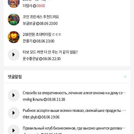
더탐사
00:00
코인 프린세스 추천드려요
보글보글
08.06 23:00
208만원 초대박터짐 ㄷㄷㄷ
깐풍기
08.06 23:00
터보 모드 켜면 더 안 주는 거 같지 않음?
운수좋은날
08.06 22:30
+
댓글알림
Спасибо за оперативность, лечение алкоголизма на дому сэконо…
mnhg lknunu
08.06 21:38
Рыбное ассорти выше всяких похвал, свежайшие продукты. https…
thbt ybyb
08.06 19:06
Правильный клуб бизнесменов, где высоко ценится деловая репу…