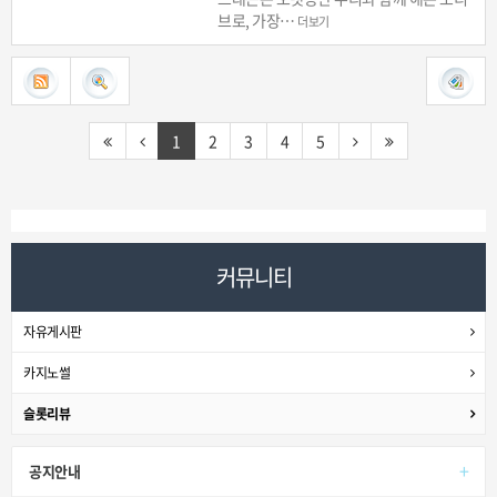
브로, 가장…
더보기
1
2
3
4
5
커뮤니티
자유게시판
카지노썰
슬롯리뷰
+
공지안내