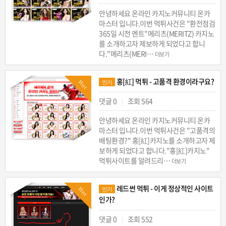
안녕하세요 온라인 카지노커뮤니티 온카
마스터 입니다.이번 먹튀사건은 "환전점검
365일 시전 멘트"메리츠(MERITZ) 카지노
를 소개하고자 제보하게 되었다고 합니
다."메리츠(MERI…
더보기
홍[紅] 먹튀 - 고품격 환경이라구요?
Hot
인기
댓글 0
조회 564
|
안녕하세요 온라인 카지노커뮤니티 온카
마스터 입니다.이번 먹튀사건은 "고품격의
배팅환경?" 홍[紅]카지노를 소개하고자 제
보하게 되었다고 합니다."홍[紅]카지노"
먹튀사이트를 알려드리…
더보기
레드썬 먹튀 - 이게 정상적인 사이트
Hot
인기
인가?
댓글 0
조회 552
|