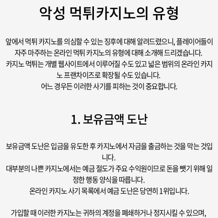
악성 먹튀카지노의 유형
앞에서 먹튀 카지노를 의심할 수 있는 징후에 대해 알려드렸으니, 플레이어들이
자주 마주하는 온라인 먹튀 카지노의 유형에 대해 소개해 드리겠습니다.
카지노 먹튀는 개별 웹사이트에서 이루어질 수도 있고 넓은 범위의 온라인 카지
노 프랜차이즈로 확장될 수도 있습니다.
어느 경우든 이러한 사기를 피하는 것이 중요합니다.
1. 보유금액 도난
보유금액 도난은 입금을 유도한 후 카지노에서 자금을 출금하는 것을 막는 것입
니다.
대부분의 나쁜 카지노에서는 예금 절도가 주요 수익원이므로 돈을 뺏기 위해 일
정한 행동 양식을 따릅니다.
온라인 카지노 사기 목록에서 예금 도난은 당연히 1위입니다.
가입할 때 이러한 카지노는 귀하의 계정을 폐쇄하거나 정지시킬 수 있으며,