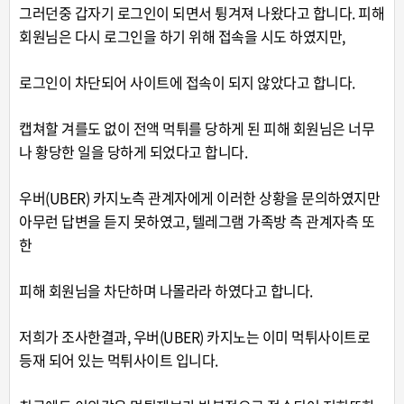
그러던중 갑자기 로그인이 되면서 튕겨져 나왔다고 합니다. 피해
회원님은 다시 로그인을 하기 위해 접속을 시도 하였지만,
로그인이 차단되어 사이트에 접속이 되지 않았다고 합니다.
캡쳐할 겨를도 없이 전액 먹튀를 당하게 된 피해 회원님은 너무
나 황당한 일을 당하게 되었다고 합니다.
우버(UBER) 카지노측 관계자에게 이러한 상황을 문의하였지만
아무런 답변을 듣지 못하였고, 텔레그램 가족방 측 관계자측 또
한
피해 회원님을 차단하며 나몰라라 하였다고 합니다.
저희가 조사한결과, 우버(UBER) 카지노는 이미 먹튀사이트로
등재 되어 있는 먹튀사이트 입니다.