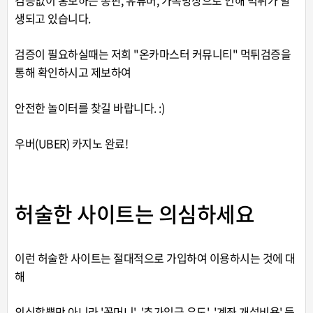
생되고 있습니다.
검증이 필요하실때는 저희 "온카마스터 커뮤니티" 먹튀검증을
통해 확인하시고 제보하여
안전한 놀이터를 찾길 바랍니다. :)
우버(UBER) 카지노 완료!
허술한 사이트는 의심하세요
이런 허술한 사이트는 절대적으로 가입하여 이용하시는 것에 대
해
의심할뿐만 아니라 '꽁머니', '추가입금 유도', '계좌 개설비용' 등