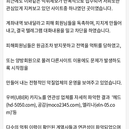
최근에도 이와같은 먹튀제보가 반복적으로 접수되어 저희또한
관심있게 지켜보고 있던 사이트중 하나였던 곳이였습니다.
계좌내역 보내달라고 피해 회원님들을 독촉하며, 지치게 만들어
내고, 결국 텔레그램 대화내용을 밀고 차단을 하였습니다.
피해회원님들은 원금조차 받지못하고 전액을 먹튀를 당하였고,
또는 양방회원으로 몰려 다른사이트 이용에도 문제가 발생하도
록 시작점을
만들어 내는 전형적인 악질업체의 운영을 보여주고 있었습니다.
우버(UBER) 카지노를 연관성 업체를 자세히 파악한 결과 '헤드
(hd-5050.com), 공감(moco2345.com), 엘리나(eln-05.co
m)'등
다수의 먹튀
이력이 확인된 계열사들과 연관성이 파악되었으며