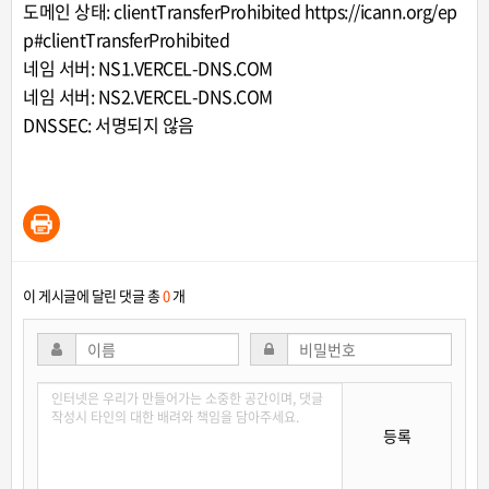
도메인 상태: clientTransferProhibited
https://icann.org/ep
p#clientTransferProhibited
네임 서버: NS1.VERCEL-DNS.COM
네임 서버: NS2.VERCEL-DNS.COM
DNSSEC: 서명되지 않음
이 게시글에 달린 댓글 총
0
개
등록