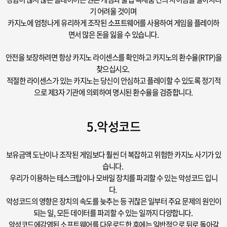
기 어려울 것이며
카지노에 엄청나게 유리하게 조작된 소프트웨어를 사용하여 게임을 플레이하
면서 많은 돈을 잃을 수 있습니다.
안전을 보장하려면 항상 카지노 라이센스를 확인하고 카지노의 환수율(RTP)을
찾으십시오.
적절한 라이센스가 있는 카지노는 당신이 안심하고 플레이할 수 있도록 정기적
으로 제3자 기관에 의뢰하여 명시된 환수율을 검증합니다.
5.악성코드
보유금액 도난이나 조작된 게임보다 훨씬 더 복잡하고 위험한 카지노 사기가 있
습니다.
우리가 이용하는 테스크탑이나 모바일 장치를 파괴할 수 있는 악성코드 입니
다.
악성코드의 영향은 장치의 속도를 늦추는 등 귀찮은 일부터 주요 문제의 원인이
되는 일, 모든 데이터를 파괴할 수 있는 일까지 다양합니다.
악성코드에감염된 소프트웨어를 다운로드한 후에는 일반적으로 뒤로 돌아갈