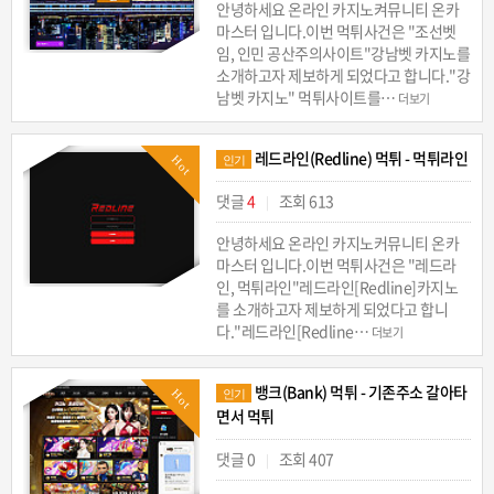
안녕하세요 온라인 카지노켜뮤니티 온카
마스터 입니다.이번 먹튀사건은 "조선벳
임, 인민 공산주의사이트"강남벳 카지노를
소개하고자 제보하게 되었다고 합니다."강
남벳 카지노" 먹튀사이트를…
더보기
레드라인(Redline) 먹튀 - 먹튀라인
Hot
인기
댓글
4
조회 613
|
안녕하세요 온라인 카지노커뮤니티 온카
마스터 입니다.이번 먹튀사건은 "레드라
인, 먹튀라인"레드라인[Redline]카지노
를 소개하고자 제보하게 되었다고 합니
다."레드라인[Redline…
더보기
뱅크(Bank) 먹튀 - 기존주소 갈아타
Hot
인기
면서 먹튀
댓글 0
조회 407
|