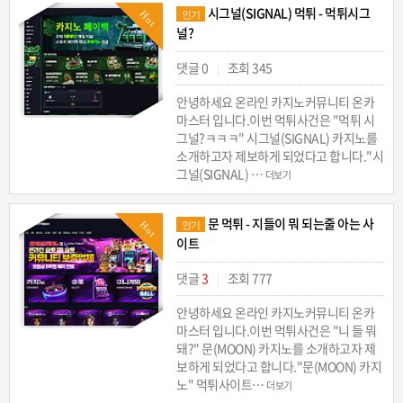
시그널(SIGNAL) 먹튀 - 먹튀시그
Hot
인기
널?
댓글 0
조회 345
|
안녕하세요 온라인 카지노커뮤니티 온카
마스터 입니다.이번 먹튀사건은 "먹튀 시
그널?ㅋㅋㅋ" 시그널(SIGNAL) 카지노를
소개하고자 제보하게 되었다고 합니다."시
그널(SIGNAL) …
더보기
문 먹튀 - 지들이 뭐 되는줄 아는 사
Hot
인기
이트
댓글
3
조회 777
|
안녕하세요 온라인 카지노커뮤니티 온카
마스터 입니다.이번 먹튀사건은 "니 들 뭐
돼?" 문(MOON) 카지노를 소개하고자 제
보하게 되었다고 합니다."문(MOON) 카지
노" 먹튀사이트…
더보기