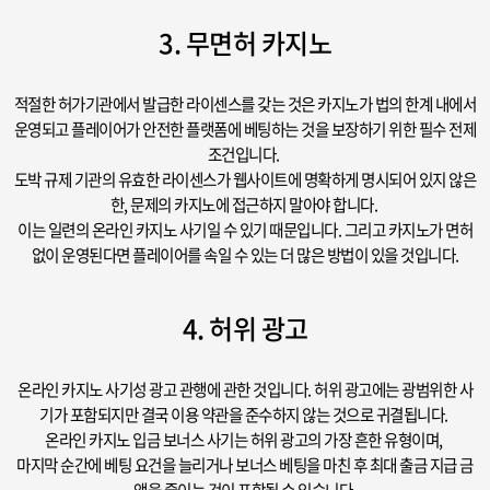
3. 무면허 카지노
적절한 허가기관에서 발급한 라이센스를 갖는 것은 카지노가 법의 한계 내에서
운영되고 플레이어가 안전한 플랫폼에 베팅하는 것을 보장하기 위한 필수 전제
조건입니다.
도박 규제 기관의 유효한 라이센스가 웹사이트에 명확하게 명시되어 있지 않은
한, 문제의 카지노에 접근하지 말아야 합니다.
이는 일련의 온라인 카지노 사기일 수 있기 때문입니다. 그리고 카지노가 면허
없이 운영된다면 플레이어를 속일 수 있는 더 많은 방법이 있을 것입니다.
4. 허위 광고
온라인 카지노 사기성 광고 관행에 관한 것입니다. 허위 광고에는 광범위한 사
기가 포함되지만 결국 이용 약관을 준수하지 않는 것으로 귀결됩니다.
온라인 카지노 입금 보너스 사기는 허위 광고의 가장 흔한 유형이며,
마지막 순간에 베팅 요건을 늘리거나 보너스 베팅을 마친 후 최대 출금 지급 금