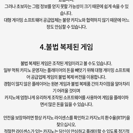
그러나 초보자는 그럼 정보를 얻지 못할 가능성이 크기 때문에 쉽게 속을 수 있
습니다.
대형 게이밍 소프트웨어 공급업체는 불량 카지노와 협력하지 않기 때문에 어느
정도 안심할 수 있습니다.
4.불법 복제된 게임
불법 복제된 게임은 조작된 게임이라고 볼 수도 있습니다.
일부 먹튀 카지노 운영자는 플레이어의 돈을 빼앗기 위해 대형 게이밍 소프트웨
어 공급업체 게임의 불법 복제 버전을 이용합니다.
경험이 많지 않은 플레이어는 원본 게임과 불법 복제품 간의 차이점을 알아차리
기 어려울 것이며
카지노에 엄청나게 유리하게 조작된 소프트웨어를 사용하여 게임을 플레이하
면서 많은 돈을 잃을 수 있습니다.
안전을 보장하려면 항상 카지노 라이센스를 확인하고 카지노의 환수율(RTP)을
찾으십시오.
적절한 라이센스가 있는 카지노는 당신이 안심하고 플레이할 수 있도록 정기적