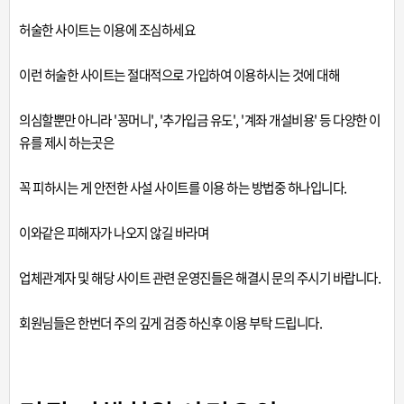
허술한 사이트는 이용에 조심하세요
이런 허술한 사이트는 절대적으로 가입하여 이용하시는 것에 대해
의심할뿐만 아니라 '꽁머니', '추가입금 유도', '계좌 개설비용' 등 다양한 이
유를 제시 하는곳은
꼭 피하시는 게 안전한 사설 사이트를 이용 하는 방법중 하나입니다.
이와같은 피해자가 나오지 않길 바라며
업체관계자 및 해당 사이트 관련 운영진들은 해결시 문의 주시기 바랍니다.
회원님들은 한번더 주의 깊게 검증 하신후 이용 부탁 드립니다.