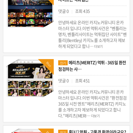
댓글 0
조회 435
|
안녕하세요 온라인 카지노커뮤니티 온카
마스터 입니다.이번 먹튀사건은 "벤틀리는
명차, 벤틀리사이트는 먹튀집단 사이트"벤
틀리(Bentley) 카지노를 소개하고자 제보
하게 되었다고 합니…
더보기
메리츠(MERITZ) 먹튀 - 365일 환전
Hot
인기
점검하는 사…
댓글 0
조회 451
|
안녕하세요 온라인 카지노커뮤니티 온카
마스터 입니다.이번 먹튀사건은 "환전점검
365일 시전 멘트"메리츠(MERITZ) 카지노
를 소개하고자 제보하게 되었다고 합니
다."메리츠(MERI…
더보기
홍[紅] 먹튀 - 고품격 환경이라구요?
인기