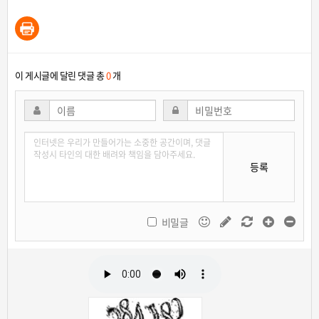
이 게시글에 달린 댓글 총
0
개
등록
비밀글