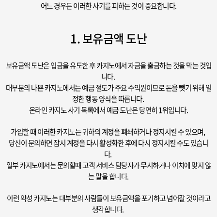
어느 경우든 이러한 사기를 피하는 것이 중요합니다.
1. 보유금액 도난
보유금액 도난은 입금을 유도한 후 카지노에서 자금을 출금하는 것을 막는 것입
니다.
대부분의 나쁜 카지노에서는 예금 절도가 주요 수익원이므로 돈을 뺏기 위해 일
정한 행동 양식을 따릅니다.
온라인 카지노 사기 목록에서 예금 도난은 당연히 1위입니다.
가입할 때 이러한 카지노는 귀하의 계정을 폐쇄하거나 정지시킬 수 있으며,
당신이 문의하면 잠시 계정을 다시 활성화한 후에 다시 정지시킬 수도 있습니
다.
일부 카지노에서는 문의할때 고객 서비스 담당자가 무시하거나 이치에 맞지 않
는 말을 합니다.
이런 악성 카지노는 대부분의 사람들이 보유금액을 포기하고 넘어갈 것이라고
생각합니다.