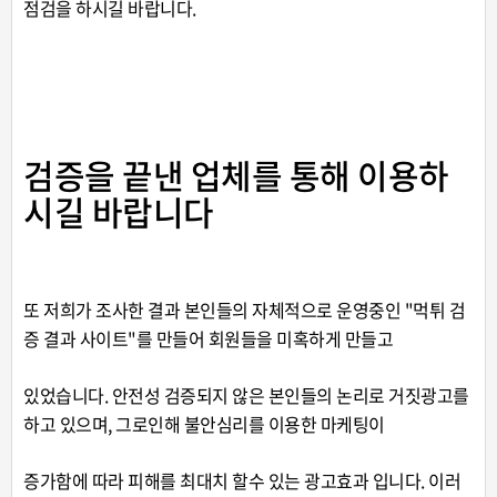
점검을 하시길 바랍니다.
검증을 끝낸 업체를 통해 이용하
시길 바랍니다
또 저희가 조사한 결과 본인들의 자체적으로 운영중인 "먹튀 검
증 결과 사이트"를 만들어 회원들을 미혹하게 만들고
있었습니다. 안전성 검증되지 않은 본인들의 논리로 거짓광고를
하고 있으며, 그로인해 불안심리를 이용한 마케팅이
증가함에 따라 피해를 최대치 할수 있는 광고효과 입니다. 이러