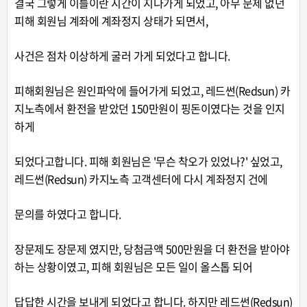
결국 그렇게 이틀이란 시간이 지나가게 되었고, 아무 문제 없던
피해 회원님 계좌에 계좌정지 상태가 되면서,
사건은 점차 이상하게 굴러 가게 되었다고 합니다.
피해회원님은 원인파악에 들어가게 되었고, 레드썬(Redsun) 카
지노측에서 환전을 받았던 150만원이 핑돈이였다는 것을 인지
하게
되었다고합니다. 피해 회원님은 '무슨 착오가 있었나?' 싶었고,
레드썬(Redsun) 카지노측 고객센터에 다시 계좌정지 건에
문의를 하였다고 합니다.
장문제도 장문제 였지만, 당첨금액 500만원을 더 환전을 받아야
하는 상황이였고, 피해 회원님은 모든 일이 올스톱 되어
답답한 시간을 보내게 되었다고 합니다. 하지만 레드썬(Redsun)