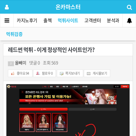
온카마스터
뮤니티
카지노후기
출첵
먹튀사이트
고객센터
분석과 노하우
먹튀검증
레드썬 먹튀 - 이게 정상적인 사이트인가?
올빼미
댓글 0
조회 569
2
좋아요
94
팔로우
0
쪽지보내기
게시물보기