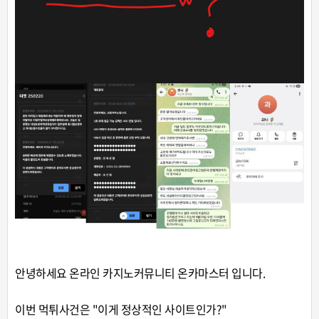
안녕하세요 온라인 카지노커뮤니티 온카마스터 입니다.
이번
먹튀
사건은 "이게 정상적인 사이트인가?"