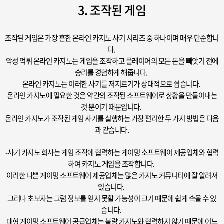
3. 조작된 게임
조작된 게임은 가장 흔한 온라인 카지노 사기 시리즈 중 하나이며 매우 단순합니
다.
악성 먹튀 온라인 카지노는 게임을 조작하고 플레이어의 모든 돈을 빼앗기 전에
승리를 경험하게 해줍니다.
온라인 카지노는 이러한 사기를 저지르기가 상대적으로 쉽습니다.
온라인 카지노에 필요한 것은 약간의 조작된 소프트웨어로 상황을 만들어내는
것 뿐이기 때문입니다.
온라인 카지노가 조작된 게임 사기를 실행하는 가장 편리한 두 가지 방법은 다음
과 같습니다.
-사기 카지노 회사는 게임 조작에 협력하는 게이밍 소프트웨어 제공업체와 협력
하여 카지노 게임을 조작합니다.
이러한 나쁜 게이밍 소프트웨어 제공업체는 많은 카지노 커뮤니티에 잘 알려져
있습니다.
그러나 초보자는 그럼 정보를 얻지 못할 가능성이 크기 때문에 쉽게 속을 수 있
습니다.
대형 게이밍 소프트웨어 공급업체는 불량 카지노와 협력하지 않기 때문에 어느