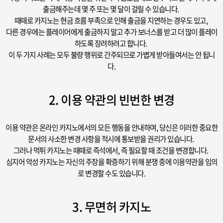
출금해주는데 몇 주 또는 몇 달이 걸릴 수 있습니다.
때때로 카지노는 현금 흐름 부족으로 인해 출금을 지연하는 경우도 있고,
다른 경우에는 플레이어에게 출금하지 말고 추가 보너스를 받고 더 많이 플레이
하도록 장려하려고 합니다.
이 두 가지 사례는 모두 불량 행위로 간주되므로 가볍게 받아들여서는 안 됩니
다.
2. 이용 약관의 빈번한 변경
이용 약관은 온라인 카지노에서의 모든 행동을 안내하며, 당신은 이러한 중요한
문서의 사소한 변경 사항을 적시에 통보받을 권리가 있습니다.
그러나 먹튀 카지노는 때때로 즉석에서, 즉 필요할 때 조건을 변경합니다.
심지어 악성 카지노는 자신의 주장을 확증하기 위해 분쟁 중에 이용약관을 임의
로 변경할 수도 있습니다.
3. 무면허 카지노