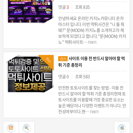
댓글
3
조회 835
|
안녕하세요 온라인 카지노커뮤니티 온카
마스터 입니다.이번 먹튀사건은 "니 들 뭐
돼?" 문(MOON) 카지노를 소개하고자 제
보하게 되었다고 합니다."문(MOON) 카지
노" 먹튀사이트…
더보기
사이트 이용 전 반드시 알아야 할 먹
Hot
인기
튀 기준 총정리
댓글 0
조회 583
|
안전한 토토사이트를 찾는 방법 - 이용 전
반드시 알아야 할 먹튀 기준 총정리현재 토
토사이트를 이용할때 가장 중요한 요소는
높은 배당이나 다양한 이벤트가 아니다. 안
전성여부이다.현…
더보기