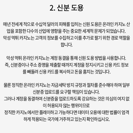
2. 신분 도용
매년 전세계 적으로 수십억 달러의 피해를 입히는 신원 도용은 온라인 카지노 산
업을 포함한 다수의 산업에 영향을 주는 중요한 세계적 문제가 되었습니다.
악성 먹튀 카지노는 고객의 정보를 수집하고 이를 추가로 팔기 위한 경로 역할을
합니다.
악성 먹튀 온라인 카지노는 계정 동결을 통해 신원 도용 방법을 사용합니다.
즉, 신분증이나 주소 증명을 제출할 때까지 계정을 정지시키고 신용 카드 정보
를 빼돌려 신용 카드를 복사하고 돈을 훔치는 것입니다.
물론 정직한 온라인 카지노는 자금세탁 방지 규정과 절차를 준수해야 하며 일부
신분증 업로드를 요구할 책임이 있습니다.
그러나 계정을 동결하여 신분증을 업로드하도록 강요하는 것은 의심의 여지 없
이 허용되자 않는 행위이므로
정직한 카지노에서만 플레이하고 가능하다면 데이터 오용에 대한 법률이 엄격
하게 적용되는 국가에 거주하고 있는지 확인하십시오.