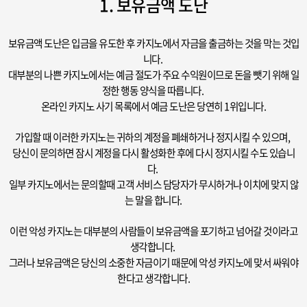
1. 보유금액 도난
보유금액 도난은 입금을 유도한 후 카지노에서 자금을 출금하는 것을 막는 것입
니다.
대부분의 나쁜 카지노에서는 예금 절도가 주요 수익원이므로 돈을 뺏기 위해 일
정한 행동 양식을 따릅니다.
온라인 카지노 사기 목록에서 예금 도난은 당연히 1위입니다.
가입할 때 이러한 카지노는 귀하의 계정을 폐쇄하거나 정지시킬 수 있으며,
당신이 문의하면 잠시 계정을 다시 활성화한 후에 다시 정지시킬 수도 있습니
다.
일부 카지노에서는 문의할때 고객 서비스 담당자가 무시하거나 이치에 맞지 않
는 말을 합니다.
이런 악성 카지노는 대부분의 사람들이 보유금액을 포기하고 넘어갈 것이라고
생각합니다.
그러나 보유금액은 당신의 소중한 자금이기 때문에 악성 카지노에 맞서 싸워야
한다고 생각합니다.