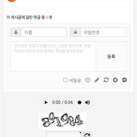
이 게시글에 달린 댓글 총
0
개
등록
비밀글