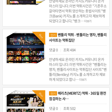
안녕하세요 온라인 카지노커뮤니티 온카
마스터 입니다.이번 먹튀사건은 "기존주소
갈아타면서 먹튀 양산하는 촛밥사이트"뱅
크(Bank) 카지노를 소개하고자 제보하게
되었다고 합니다."뱅크…
더보기
벤틀리 먹튀 - 벤틀리는 명차, 벤틀리
Hot
인기
사이트는 먹튀집단
댓글 0
조회 484
|
안녕하세요 온라인 카지노커뮤니티 온카
마스터 입니다.이번 먹튀사건은 "벤틀리는
명차, 벤틀리사이트는 먹튀집단 사이트"벤
틀리(Bentley) 카지노를 소개하고자 제보
하게 되었다고 합니…
더보기
메리츠(MERITZ) 먹튀 - 365일 환전
Hot
인기
점검하는 사…
댓글 0
조회 502
|