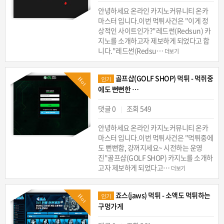
안녕하세요 온라인 카지노커뮤니티 온카
마스터 입니다.이번 먹튀사건은 "이게 정
상적인 사이트인가?"레드썬(Redsun) 카
지노를 소개하고자 제보하게 되었다고 합
니다."레드썬(Redsu…
더보기
골프샵(GOLF SHOP) 먹튀 - 먹쥐중
Hot
인기
에도 뻔뻔한 …
댓글 0
조회 549
|
안녕하세요 온라인 카지노커뮤니티 온카
마스터 입니다.이번 먹튀사건은 "먹튀중에
도 뻔뻔함, 걍꺼지세요~ 시전하는 운영
진"골프샵(GOLF SHOP) 카지노를 소개하
고자 제보하게 되었다고…
더보기
죠스(jaws) 먹튀 - 소액도 먹튀하는
Hot
인기
구멍가게