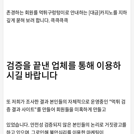
존경하는 회원를 먹튀구렁텅이로 안내하는 [대금]카지노를 지하
깊게 묻혀 보려 합니다. 큭큭큭큭
검증을 끝낸 업체를 통해 이용하
시길 바랍니다
또 저희가 조사한 결과 본인들의 자체적으로 운영중인 "먹튀 검
증 결과 사이트"를 만들어 회원들을 미혹하게 만들고
있었습니다. 안전성 검증되지 않은 본인들의 논리로 거짓광고를
하고 있으며, 그로인해 불안심리를 이용한 마케팅이