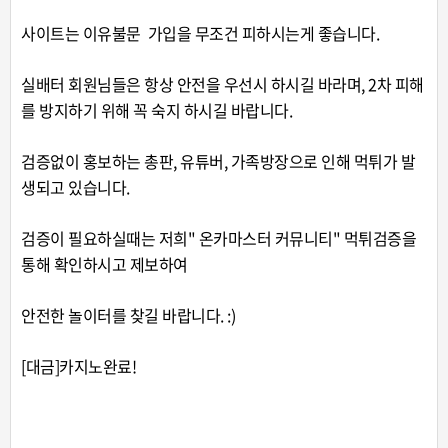
사이트는 이유불문 가입을 무조건 피하시는게 좋습니다.
실배터 회원님들은 항상 안전을 우선시 하시길 바라며, 2차 피해
를 방지하기 위해 꼭 숙지 하시길 바랍니다.
검증없이 홍보하는 총판, 유튜버, 가족방장으로 인해 먹튀가 발
생되고 있습니다.
검증이 필요하실때는 저희" 온카마스터 커뮤니티" 먹튀검증을
통해 확인하시고 제보하여
안전한 놀이터를 찾길 바랍니다. :)
[대금]카지노완료!