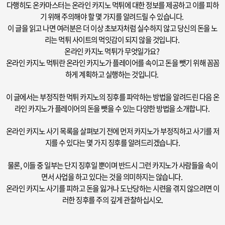
다행히도 온카마스터는 온라인 카지노 먹튀에 대한 정보를 제공하고 이를 피하
기 위해 주의해야 할 몇 가지를 알려드릴 수 있습니다.
이 글을 읽고 나면 여러분은 더 이상 초보자처럼 실수하지 않고 당신의 돈을 노
리는 먹튀 사이트의 먹잇감이 되지 않을 것입니다.
온라인 카지노 먹튀가 무엇일가요?
온라인 카지노 먹튀란 온라인 카지노가 플레이어를 속이고 돈을 뺏기 위해 꼼꼼
하게 계획하고 실행하는 것입니다.
이 글에서는 부정직한 먹튀 카지노의 징후를 파악하는 방법을 알려드린 다음 온
라인 카지노가 플레이어의 돈을 뺏을 수 있는 다양한 방법을 소개합니다.
온라인 카지노 사기 목록을 살펴보기 전에 먼저 카지노가 부정직하고 사기를 저
지를 수 있다는 몇 가지 징후를 알려드리겠습니다.
물론, 이들 중 일부는 단지 징후일 뿐이며 반드시 그런 카지노가 사람들을 속이
면서 사업을 하고 있다는 것을 의미하지는 않습니다.
온라인 카지노 사기를 피하고 돈을 잃거나 도난당하는 시련을 겪지 않으려면 이
러한 징후를 주의 깊게 관찰하십시오.