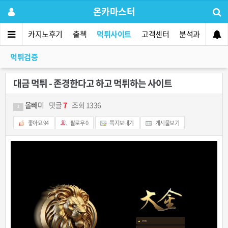
온카마스터
뮤니티
카지노후기
출첵
먹튀사이트
고객센터
분석과 노하우
먹튀검증
대금 먹튀 - 존경한다고 하고 먹튀하는 사이트
올빼미
댓글
7
조회 1336
2
좋아요
94
팔로우
0
쪽지보내기
게시물보기