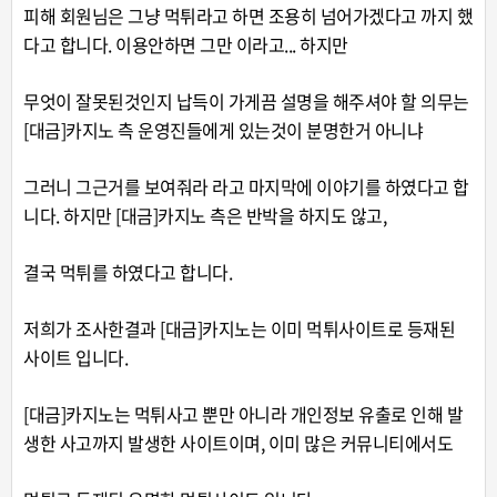
피해 회원님은 그냥 먹튀라고 하면 조용히 넘어가겠다고 까지 했
다고 합니다. 이용안하면 그만 이라고... 하지만
무엇이 잘못된것인지 납득이 가게끔 설명을 해주셔야 할 의무는
[대금]카지노 측 운영진들에게 있는것이 분명한거 아니냐
그러니 그근거를 보여줘라 라고 마지막에 이야기를 하였다고 합
니다. 하지만 [대금]카지노 측은 반박을 하지도 않고,
결국 먹튀를 하였다고 합니다.
저희가 조사한결과 [대금]카지노는 이미 먹튀사이트로 등재된
사이트 입니다.
[대금]카지노는 먹튀사고 뿐만 아니라 개인정보 유출로 인해 발
생한 사고까지 발생한 사이트이며, 이미 많은 커뮤니티에서도