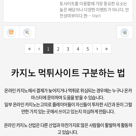
토사이트를 이용할때 가장 중요한 요소는
높은 배당이나 다양한 이벤트가 아니다. 안
전성여부이다.현…
더보기
1
2
3
4
5
카지노 먹튀사이트 구분하는 법
온라인 카지노에서 결제가 늦어지거나 먹튀로 위심되는 경우에는 누구나 온카
마스터에 문의하여 도움을 받을 수 있습니다.
일부 온라인 카지노는고의로 플레이어들이 자신들이 투자한 시간과 돈이 그럴
만한 가치 있는 곳에서 쓰이고 있는지 의심하게 만듭니다.
온라인 카지노 산업은 다른 산업과 마찬가지로 많은 사람들이 활발하게 활동하
고 있습니다.