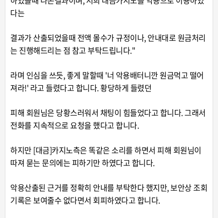
하였을때 나온결과이며, 저희 대금카지노를 악용으로 이용하였
다는
결과가 산출되었을때 전액 몰수가 규정이나, 안내대로 원금처리
는 진행해드리는 점 참고 부탁드립니다."
라며 인심을 쓰듯, 좋게 말할때 '너 악용배터니깐 원금먹고 떨어
져라!' 라고 들렸다고 합니다. 황당하게 들렸던
피해 회원님은 당황스러워서 채팅이 힘들었다고 합니다. 그래서
전화를 지속적으로 요청을 했다고 합니다.
하지만 [대금]카지노측은 똑같은 소리를 하면서 피해 회원님이
따져 묻는 문의에는 피하기만 하였다고 합니다.
악용산출된 근거를 정확히 안내를 부탁한다 했지만, 보안상 조회
기록은 보여줄수 없다면서 회피하였다고 합니다.