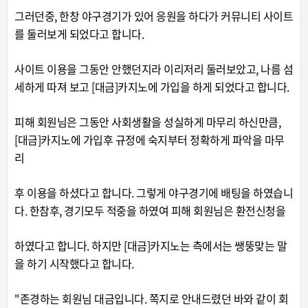
그러던중, 한창 야구경기가 있어 응원을 하다가
커뮤니티 사이트
를 둘러보게 되었다고 합니다.
사이트 이용을 그동안 안했던지라 이리저리 둘러보았고, 나름 섬
세하게 따져 보고 [대금]카지노에 가입을 하게 되었다고 합니다.
피해 회원님은 그동안 사회생활을 성실하게 마무리 하신만큼,
[대금]카지노에 가입후 규정에 숙지부터 정확하게 파악을 마무
리
후 이용을 하셨다고 합니다. 그렇게 야구경기에 배팅을 하였습니
다. 한참후, 경기모두 적중을 하였여 피해 회원님은 환전신청을
하였다고 합니다. 하지만 [대금]카지노는 측에서는 쌩뚱맞는 말
을 하기 시작했다고 합니다.
"존경하는 회원님 대금입니다. 쪽지로 안내드렸던 바와 같이 회