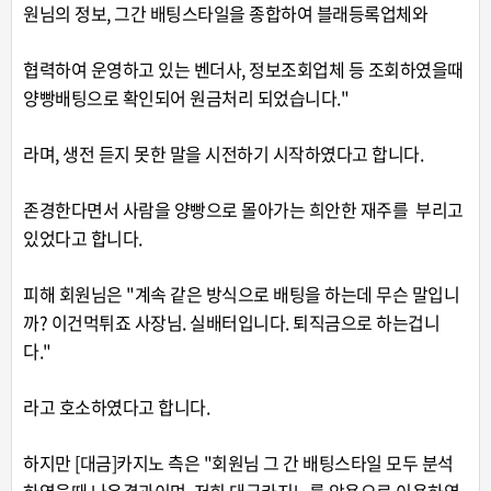
원님의 정보, 그간 배팅스타일을 종합하여 블래등록업체와
협력하여 운영하고 있는 벤더사, 정보조회업체 등 조회하였을때
양빵배팅으로 확인되어 원금처리 되었습니다."
라며, 생전 듣지 못한 말을 시전하기 시작하였다고 합니다.
존경한다면서 사람을 양빵으로 몰아가는 희안한 재주를 부리고
있었다고 합니다.
피해 회원님은 "계속 같은 방식으로 배팅을 하는데 무슨 말입니
까? 이건먹튀죠 사장님. 실배터입니다. 퇴직금으로 하는겁니
다."
라고 호소하였다고 합니다.
하지만 [대금]카지노 측은 "회원님 그 간 배팅스타일 모두 분석