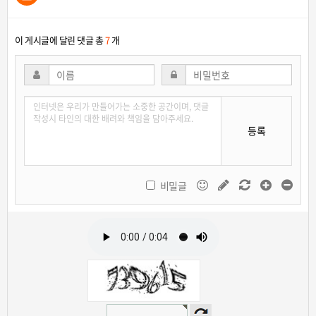
이 게시글에 달린 댓글 총
7
개
등록
비밀글