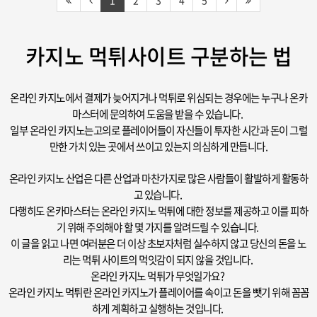
카지노 먹튀사이트 구분하는 법
온라인 카지노에서 결제가 늦어지거나 먹튀로 위심되는 경우에는 누구나 온카
마스터에 문의하여 도움을 받을 수 있습니다.
일부 온라인 카지노는고의로 플레이어들이 자신들이 투자한 시간과 돈이 그럴
만한 가치 있는 곳에서 쓰이고 있는지 의심하게 만듭니다.
온라인 카지노 산업은 다른 산업과 마찬가지로 많은 사람들이 활발하게 활동하
고 있습니다.
다행히도 온카마스터는 온라인 카지노 먹튀에 대한 정보를 제공하고 이를 피하
기 위해 주의해야 할 몇 가지를 알려드릴 수 있습니다.
이 글을 읽고 나면 여러분은 더 이상 초보자처럼 실수하지 않고 당신의 돈을 노
리는 먹튀 사이트의 먹잇감이 되지 않을 것입니다.
온라인 카지노 먹튀가 무엇일가요?
온라인 카지노 먹튀란 온라인 카지노가 플레이어를 속이고 돈을 뺏기 위해 꼼꼼
하게 계획하고 실행하는 것입니다.