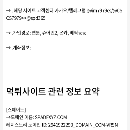
→ . 해당 사이트 고객센터 카카오/텔레그램 :@im7979cs/@CS
CS7979>>@spd365
→ .가입경로: 웹툰, 슈어맨2, 온카, 베픽등등
→ .계좌정보:
먹튀사이트 관련 정보 요약
[스페이드]
→도메인 이름: SPADEXYZ.COM
레지스트리 도메인 ID: 2941922290_DOMAIN_COM-VRSN