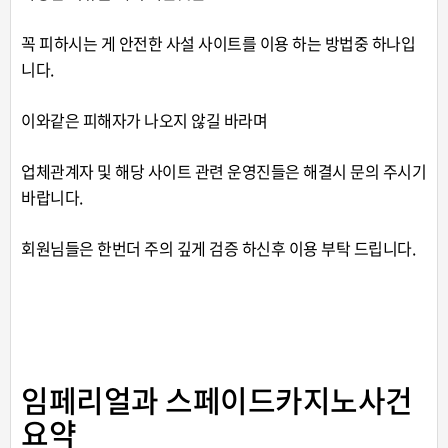
꼭 피하시는 게 안전한 사설 사이트를 이용 하는 방법중 하나입
니다.
이와같은 피해자가 나오지 않길 바라며
업체관계자 및 해당 사이트 관련 운영진들은 해결시 문의 주시기
바랍니다.
회원님들은 한번더 주의 깊게 검증 하신후 이용 부탁 드립니다.
임페리얼과 스페이드카지노사건
요약