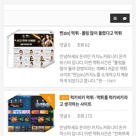
찐zin] 먹튀 - 롤링 많이 돌렸다고 먹튀
댓글 0
조회 62
|
안녕하세요 온라인 카지노커뮤니티 온카
마스터 입니다.이번 먹튀사건은 "롤링을
많이 돌려 양방이라는 개뼈다귀같은 먹튀
사이트"찐[zin]카지노를 소개하고자 제보
하게 되었다고 합니다."찐…
더보기
럭키비키 먹튀 - 먹튀를 럭키비키라
Hot
인기
고 생각하는 사이트
댓글 0
조회 173
|
안녕하세요 온라인 카지노커뮤니티 온카
마스터 입니다.이번 먹튀사건은 "전화위복