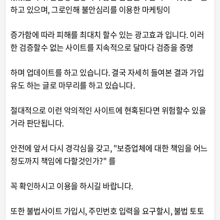
하고 있으며, 그로인해 불안심리를 이용한 마케팅이
증가함에 따라 피해를 최대치 할수 있는 광고효과 입니다. 이러
한 검증할수 없는 사이트를 지속적으로 달마다 검증을 증명
하며 업데이트를 하고 있습니다. 결국 자세히 들여본 결과 가입
유도 하는 글로 마무리를 하고 있습니다.
절대적으로 이런 악의적인 사이트에 현혹된다면 위험할수 있을
거라 판단됩니다.
안전에 앞서 다시 경각심을 갖고, "보증업체에 대한 책임을 어느
정도까지 책임에 다할것인가?" 를
꼭 확인하시고 이용을 하시길 바랍니다.
또한 불법사이트 가입시, 주민번호 입력을 요구할시, 불법 토토