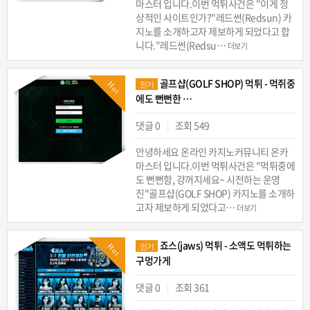
마스터 입니다.이번 먹튀사건은 "이게 정
상적인 사이트인가?"레드썬(Redsun) 카
지노를 소개하고자 제보하게 되었다고 합
니다."레드썬(Redsu…
더보기
골프샵(GOLF SHOP) 먹튀 - 먹쥐중
Hot
인기
에도 뻔뻔한 …
댓글 0
조회 549
|
안녕하세요 온라인 카지노커뮤니티 온카
마스터 입니다.이번 먹튀사건은 "먹튀중에
도 뻔뻔함, 걍꺼지세요~ 시전하는 운영
진"골프샵(GOLF SHOP) 카지노를 소개하
고자 제보하게 되었다고…
더보기
죠스(jaws) 먹튀 - 소액도 먹튀하는
Hot
인기
구멍가게
댓글 0
조회 361
|