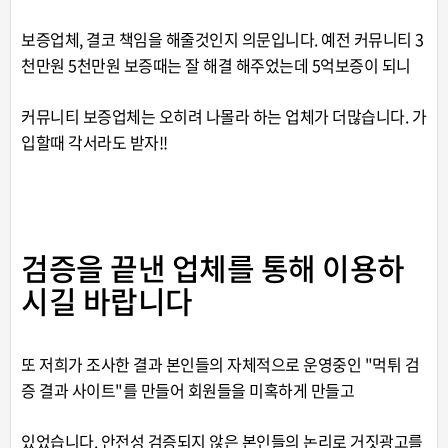
보증업체, 결코 책임을 해줄것인지 의문입니다. 예전 커뮤니티 3
천만원 5천만원 보증때는 잘 해결 해주었는데 5억보증이 되니
커뮤니티 보증업체는 오히려 나몰라 하는 업체가 더많습니다. 가
입할때 각서라도 받자!!
검증을 끝낸 업체를 통해 이용하
시길 바랍니다
또 저희가 조사한 결과 본인들의 자체적으로 운영중인 "먹튀 검
증 결과 사이트"를 만들어 회원들을 미혹하게 만들고
있었습니다. 안전성 검증되지 않은 본인들의 논리로 거짓광고를