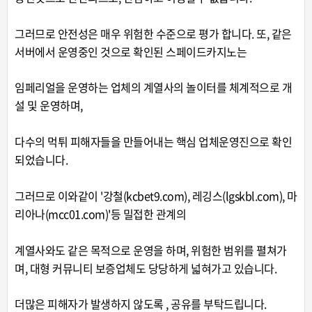
그러므로 안전성은 매우 위험한 수준으로 평가 합니다. 또, 같은
서버에서 운영중인 것으로 확인된 스페이드카지노는
임페리얼을 운영하는 업체의 계열사의 놀이터를 체계적으로 개
설 및 운영하며,
다수의 먹튀 피해자들을 만들어내는 핵심 업체운영진으로
확인
되었습니다.
그러므로 이와같이 '강철(kcbet9.com), 레깅스(lgskbl.com), 마
리아나(mcc01.com)'등
밀접한 관계의
계열사와도 같은 목적으로 운영을 하며, 위험한 범위를 펼쳐가
며, 대형 커뮤니티 보증업체도 당당하게 넓혀가고 있습니다.
더많은 피해자가 발생하지 않도록 , 공유를 부탁드립니다.