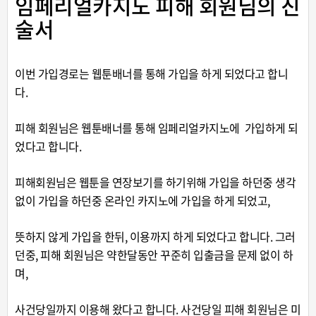
임페리얼카지노 피해 회원님의 진
술서
이번 가입경로는 웹툰배너를 통해 가입을 하게 되었다고 합니
다.
피해 회원님은 웹툰배너를 통해 임페리얼카지노에 가입하게 되
었다고 합니다.
피해회원님은 웹툰을 연장보기를 하기위해 가입을 하던중 생각
없이 가입을 하던중 온라인 카지노에 가입을 하게 되었고,
뜻하지 않게 가입을 한뒤, 이용까지 하게 되었다고 합니다. 그러
던중, 피해 회원님은 약한달동안 꾸준히 입출금을 문제 없이 하
며,
사건당일까지 이용해 왔다고 합니다. 사건당일 피해 회원님은
미