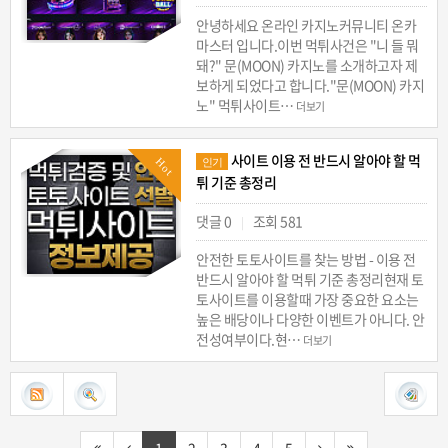
안녕하세요 온라인 카지노커뮤니티 온카
마스터 입니다.이번 먹튀사건은 "니 들 뭐
돼?" 문(MOON) 카지노를 소개하고자 제
보하게 되었다고 합니다."문(MOON) 카지
노" 먹튀사이트…
더보기
사이트 이용 전 반드시 알아야 할 먹
Hot
인기
튀 기준 총정리
댓글 0
조회 581
|
안전한 토토사이트를 찾는 방법 - 이용 전
반드시 알아야 할 먹튀 기준 총정리현재 토
토사이트를 이용할때 가장 중요한 요소는
높은 배당이나 다양한 이벤트가 아니다. 안
전성여부이다.현…
더보기
1
2
3
4
5