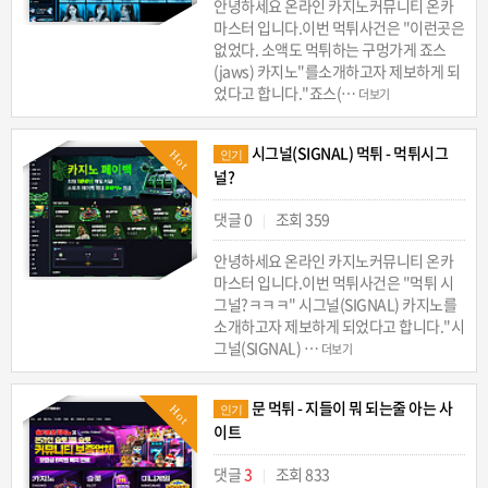
안녕하세요 온라인 카지노커뮤니티 온카
마스터 입니다.이번 먹튀사건은 "이런곳은
없었다. 소액도 먹튀하는 구멍가게 죠스
(jaws) 카지노"를소개하고자 제보하게 되
었다고 합니다."죠스(…
더보기
시그널(SIGNAL) 먹튀 - 먹튀시그
Hot
인기
널?
댓글 0
조회 359
|
안녕하세요 온라인 카지노커뮤니티 온카
마스터 입니다.이번 먹튀사건은 "먹튀 시
그널?ㅋㅋㅋ" 시그널(SIGNAL) 카지노를
소개하고자 제보하게 되었다고 합니다."시
그널(SIGNAL) …
더보기
문 먹튀 - 지들이 뭐 되는줄 아는 사
Hot
인기
이트
댓글
3
조회 833
|