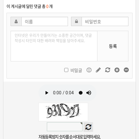
이 게시글에 달린 댓글 총
0
개
등록
비밀글
자동등록방지 숫자를 순서대로 입력하세요.