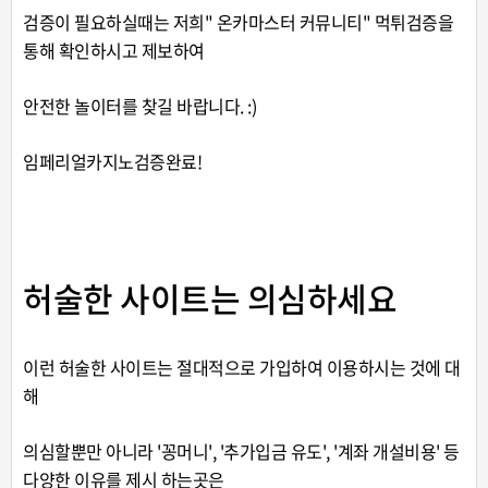
검증이 필요하실때는 저희" 온카마스터 커뮤니티" 먹튀검증을
통해 확인하시고 제보하여
안전한 놀이터를 찾길 바랍니다. :)
임페리얼카지노검증완료!
허술한 사이트는 의심하세요
이런 허술한 사이트는 절대적으로 가입하여 이용하시는 것에 대
해
의심할뿐만 아니라 '꽁머니', '추가입금 유도', '계좌 개설비용' 등
다양한 이유를 제시 하는곳은