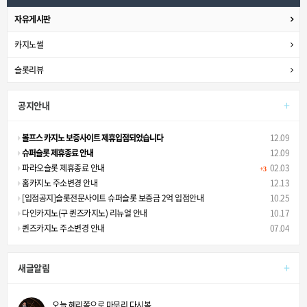
자유게시판
카지노썰
슬롯리뷰
+
공지안내
볼프스 카지노 보증사이트 제휴입점되었습니다
12.09
슈퍼슬롯 제휴종료 안내
12.09
파라오슬롯 제휴종료 안내
02.03
+3
홈카지노 주소변경 안내
12.13
[입점공지]슬롯전문사이트 슈퍼슬롯 보증금 2억 입점안내
10.25
다인카지노(구 퀸즈카지노) 리뉴얼 안내
10.17
퀸즈카지노 주소변경 안내
07.04
+
새글알림
오늘 혜리쪽으로 마무리 다시봄