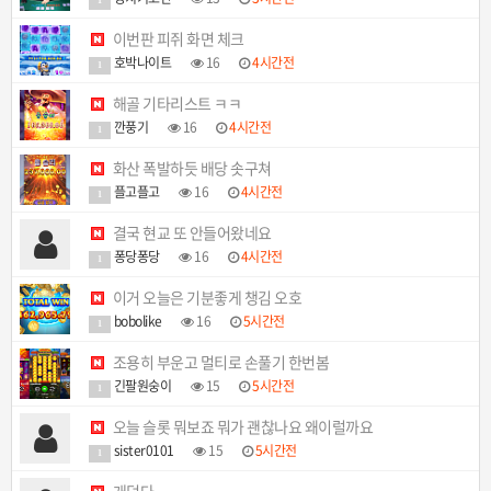
1
이번판 피쥐 화면 체크
호박나이트
16
4시간전
1
해골 기타리스트 ㅋㅋ
깐풍기
16
4시간전
1
화산 폭발하듯 배당 솟구쳐
플고플고
16
4시간전
1
결국 현교 또 안들어왔네요
퐁당퐁당
16
4시간전
1
이거 오늘은 기분좋게 챙김 오호
bobolike
16
5시간전
1
조용히 부운고 멀티로 손풀기 한번봄
긴팔원숭이
15
5시간전
1
오늘 슬롯 뭐보죠 뭐가 괜찮나요 왜이럴까요
sister0101
15
5시간전
1