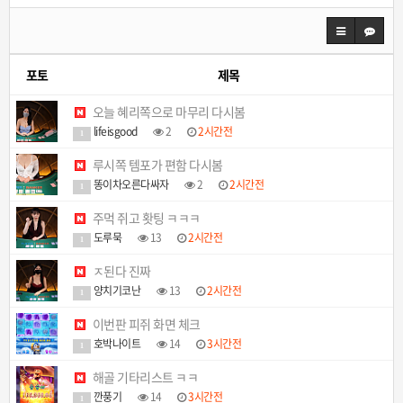
포토
제목
오늘 혜리쪽으로 마무리 다시봄
lifeisgood
2
2시간전
1
루시쪽 템포가 편함 다시봄
똥이차오른다싸자
2
2시간전
1
주먹 쥐고 홧팅 ㅋㅋㅋ
도루묵
13
2시간전
1
ㅈ된다 진짜
양치기코난
13
2시간전
1
이번판 피쥐 화면 체크
호박나이트
14
3시간전
1
해골 기타리스트 ㅋㅋ
깐풍기
14
3시간전
1