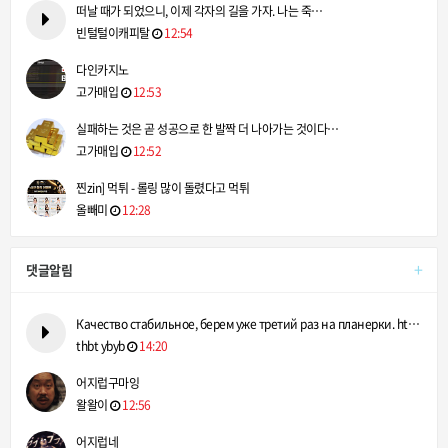
떠날 때가 되었으니, 이제 각자의 길을 가자. 나는 죽…
빈털털이캐피탈
12:54
다인카지노
고가매입
12:53
실패하는 것은 곧 성공으로 한 발짝 더 나아가는 것이다…
고가매입
12:52
찐zin] 먹튀 - 롤링 많이 돌렸다고 먹튀
올빼미
12:28
+
댓글알림
Качество стабильное, берем уже третий раз на планерки. https…
thbt ybyb
14:20
어지럽구마잉
왈왈이
12:56
어지럽네