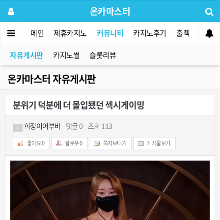
온카마스터
메인
제휴카지노
커뮤니티
카지노후기
출첵
먹튀사
자유게시판
카지노썰
슬롯리뷰
온카마스터 자유게시판
분위기 덕분에 더 몰입됐던 섹시게이밍
희정이어부바
댓글 0
조회 113
1
좋아요
0
팔로우
0
쪽지보내기
게시물보기