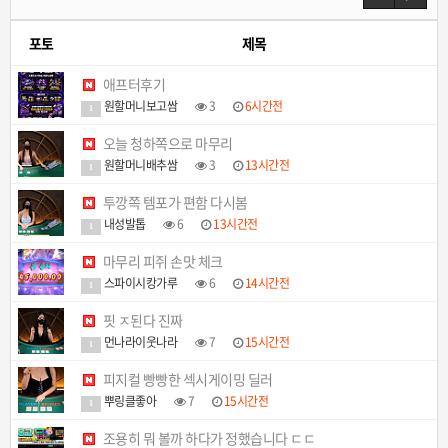
포토
제목
애프터후기
원할머니보고쌈
3
6시간전
1
오늘 청하쪽으로 마무리
원할머니배추쌈
3
13시간전
1
투깡쪽 템포가 편함 다시봄
내성발톱
6
13시간전
1
마무리 피쥐 손맛 체크
스파이시캉가루
6
14시간전
1
핏 ㅈ된다 진짜
먼나라이웃나라
7
15시간전
1
피지컬 빵빵한 섹시게이밍 딜러
뿌링클좋아
7
15시간전
1
조용히 뭐 볼까 하다가 정했습니다 ㄷㄷ