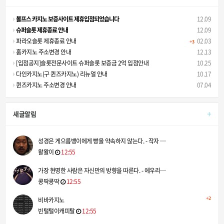
볼프스 카지노 보증사이트 제휴입점되었습니다
12.09
슈퍼슬롯 제휴종료 안내
12.09
파라오슬롯 제휴종료 안내
02.03
+3
홈카지노 주소변경 안내
12.13
[입점공지]슬롯전문사이트 슈퍼슬롯 보증금 2억 입점안내
10.25
다인카지노(구 퀸즈카지노) 리뉴얼 안내
10.17
퀸즈카지노 주소변경 안내
07.04
+
새글알림
성경은 게으름뱅이에게 빵을 약속하지 않는다. - 작자 …
왈왈이
12:55
가장 현명한 사람은 자신만의 방향을 따른다. - 에우리…
콩딱콩딱
12:55
비바카지노
+2
빈털털이캐피탈
12:55