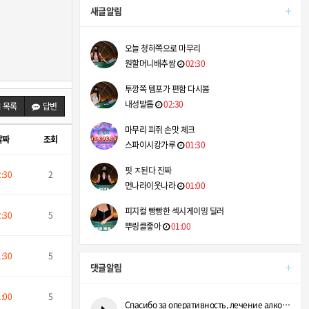
+
새글알림
오늘 청하쪽으로 마무리
원할머니배추쌈
02:30
투깡쪽 템포가 편함 다시봄
내성발톱
02:30
목록
답변
마무리 피쥐 손맛 체크
날짜
조회
스파이시캉가루
01:30
핏 ㅈ된다 진짜
2:30
2
먼나라이웃나라
01:00
피지컬 빵빵한 섹시게이밍 딜러
2:30
5
뿌링클좋아
01:00
1:30
5
+
댓글알림
1:00
5
Спасибо за оперативность, лечение алкоголизма на дому сэконо…