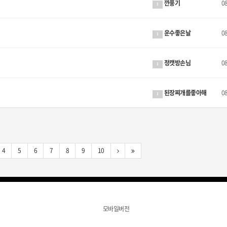
깐풍기
0
1
운수좋은날
0
1
정캣방손님
0
1
된장찌개를좋아해
0
1
4
5
6
7
8
9
10
모바일버전