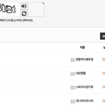
숫자
음성
듣기
록방지 숫자를 순서대로 입력하세요.
이름
원할머니배추쌈
0
1
내성발톱
0
1
스파이시캉가루
0
1
먼나라이웃나라
0
1