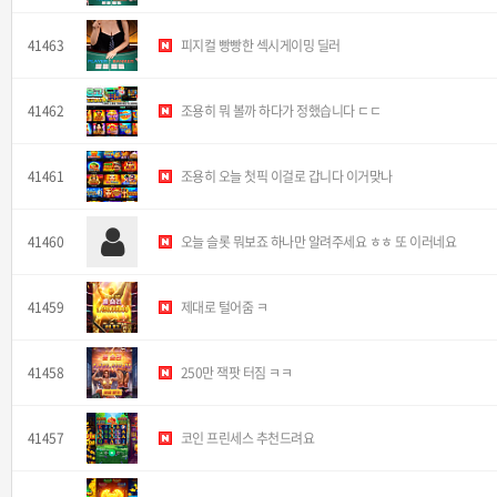
41463
피지컬 빵빵한 섹시게이밍 딜러
41462
조용히 뭐 볼까 하다가 정했습니다 ㄷㄷ
41461
조용히 오늘 첫픽 이걸로 갑니다 이거맞나
41460
오늘 슬롯 뭐보죠 하나만 알려주세요 ㅎㅎ 또 이러네요
41459
제대로 털어줌 ㅋ
41458
250만 잭팟 터짐 ㅋㅋ
41457
코인 프린세스 추천드려요