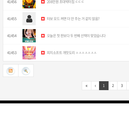
41456
208만원 초대박터짐 ㄷㄷㄷ
41455
터보 모드 켜면 더 안 주는 거 같지 않음?
41454
오늘은 첫 판보다 두 번째 선택이 맞았습니다
41453
피지소프트 개맛도리 ㅅㅅㅅㅅㅅㅅㅅ
1
2
3