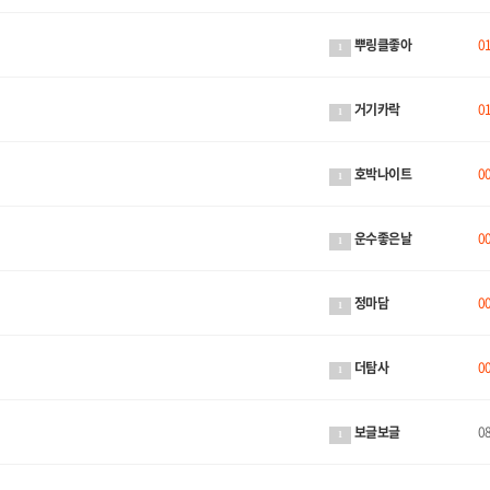
뿌링클좋아
0
1
거기카락
0
1
호박나이트
0
1
운수좋은날
0
1
정마담
0
1
더탐사
0
1
보글보글
0
1