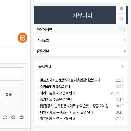
커뮤니티
자유게시판
카지노썰
슬롯리뷰
+
공지안내
볼프스 카지노 보증사이트 제휴입점되었습니다
12.09
슈퍼슬롯 제휴종료 안내
12.09
파라오슬롯 제휴종료 안내
02.03
+3
등록
홈카지노 주소변경 안내
12.13
[입점공지]슬롯전문사이트 슈퍼슬롯 보증금 2억 입점안내
10.25
다인카지노(구 퀸즈카지노) 리뉴얼 안내
10.17
퀸즈카지노 주소변경 안내
07.04