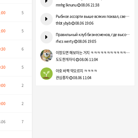
mnhg lknunu
08.06 21:38
1:00
5
Рыбное ассорти выше всяких похвал, свежайшие продукты. https…
thbt ybyb
08.06 19:06
1:00
5
Правильный клуб бизнесменов, где высоко ценится деловая репу…
rfvcs werty
08.06 19:05
0:30
6
이정도면 해보자는 거지 ㅋㅋㅋㅋㅋㅋㅋㅋㅋㅋㅋㅋㅋㅋㅋ
도도한개자식
08.06 11:04
0:30
5
아호 바짝 약오르지 ㅋㅋㅋㅋ
관심종자
08.06 11:04
0:00
2
0:00
2
8.06
7