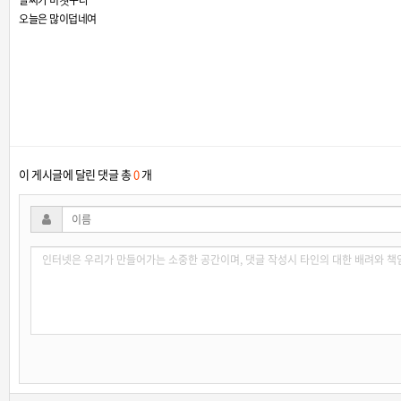
날씨가 미쳣구나
오늘은 많이덥네여
이 게시글에 달린 댓글 총
0
개