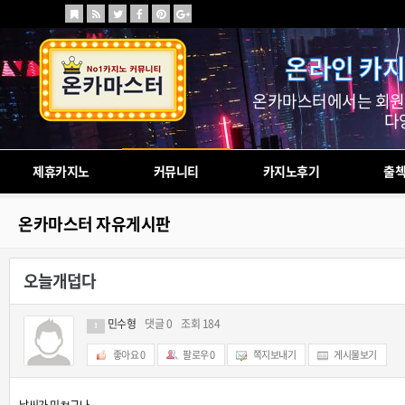
온라인 카지
온카마스터에서는 회원님
다
제휴카지노
커뮤니티
카지노후기
출
온카마스터 자유게시판
오늘개덥다
민수형
댓글 0
조회 184
1
좋아요
0
팔로우
0
쪽지보내기
게시물보기