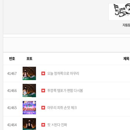
새로고침
자동등
번호
포토
제목
41467
오늘 청하쪽으로 마무리
41466
투깡쪽 템포가 편함 다시봄
41465
마무리 피쥐 손맛 체크
41464
핏 ㅈ된다 진짜