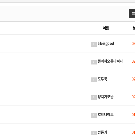
이름
lifeisgood
0
1
똥이차오른다싸자
0
1
도루묵
0
1
양치기코난
0
1
호박나이트
0
1
깐풍기
0
1