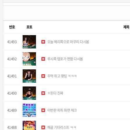
번호
포토
제목
41493
오늘 혜리쪽으로 마무리 다시봄
41492
루시쪽 템포가 편함 다시봄
41491
주먹 쥐고 홧팅 ㅋㅋㅋ
41490
ㅈ된다 진짜
41489
이번판 피쥐 화면 체크
41488
해골 기타리스트 ㅋㅋ