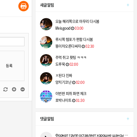
+
새글알림
오늘 혜리쪽으로 마무리 다시봄
lifeisgood
03:00
루시쪽 템포가 편함 다시봄
똥이차오른다싸자
02:30
주먹 쥐고 홧팅 ㅋㅋㅋ
도루묵
02:00
등록
ㅈ된다 진짜
양치기코난
02:00
이번판 피쥐 화면 체크
호박나이트
01:30
+
댓글알림
Формат групп оставляет хорошие шансы даже аутсайдерам. https…