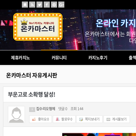
온라인 카지
온카마스터에서는 회원님
다
제휴카지노
커뮤니티
카지노후기
출
온카마스터 자유게시판
부운고로 소확행 달성!
집수리오형제
댓글 0
조회 144
1
좋아요
0
팔로우
0
쪽지보내기
게시물보기