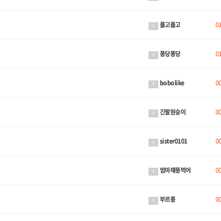
플고플고
0
1
퐁당퐁당
0
1
bobolike
0
1
긴팔원숭이
0
1
sister0101
0
1
엄마쟤똥먹어
0
1
부르릉
0
1