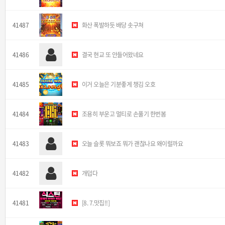
41487
화산 폭발하듯 배당 솟구쳐
41486
결국 현교 또 안들어왔네요
41485
이거 오늘은 기분좋게 챙김 오호
41484
조용히 부운고 멀티로 손풀기 한번봄
41483
오늘 슬롯 뭐보죠 뭐가 괜찮나요 왜이럴까요
41482
개덥다
41481
[8. 7.맛집!!]