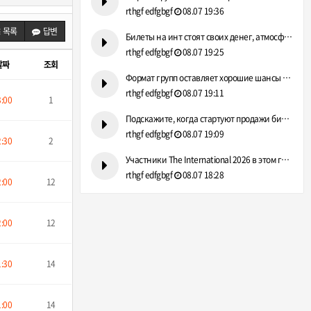
rthgf edfgbgf
08.07 19:36
목록
답변
Билеты на инт стоят своих денег, атмосфера там просто непере…
rthgf edfgbgf
08.07 19:25
날짜
조회
Формат групп оставляет хорошие шансы даже аутсайдерам. https…
rthgf edfgbgf
08.07 19:11
3:00
1
Подскажите, когда стартуют продажи билетов на инт? https://g…
rthgf edfgbgf
08.07 19:09
2:30
2
Участники The International 2026 в этом году реально мощные.…
rthgf edfgbgf
08.07 18:28
2:00
12
2:00
12
1:30
14
1:00
14