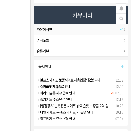
커뮤니티
자유게시판
카지노썰
슬롯리뷰
+
공지안내
볼프스 카지노 보증사이트 제휴입점되었습니다
12.09
슈퍼슬롯 제휴종료 안내
12.09
파라오슬롯 제휴종료 안내
02.03
+3
홈카지노 주소변경 안내
12.13
[입점공지]슬롯전문사이트 슈퍼슬롯 보증금 2억 입점안내
10.25
다인카지노(구 퀸즈카지노) 리뉴얼 안내
10.17
퀸즈카지노 주소변경 안내
07.04