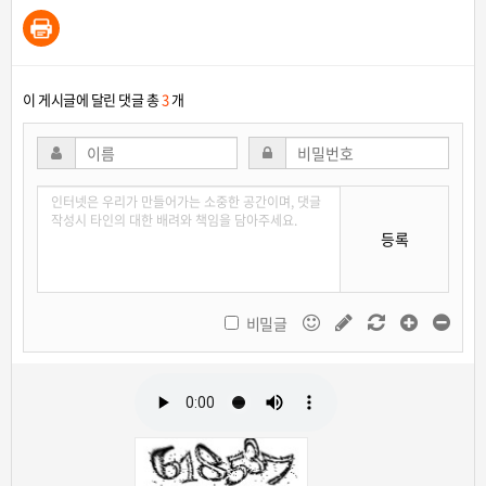
이 게시글에 달린 댓글 총
3
개
등록
비밀글