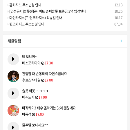
홈카지노 주소변경 안내
12.13
[입점공지]슬롯전문사이트 슈퍼슬롯 보증금 2억 입점안내
10.25
다인카지노(구 퀸즈카지노) 리뉴얼 안내
10.17
퀸즈카지노 주소변경 안내
07.04
+
새글알림
비 오네여~
메소포타미아
17:30
진행할 때 손동작이 자연스럽네요
후르츠칵테일
17:00
슬롯 아웃 ㅋㅋㅋㅋ
배추도사
17:00
마작웨이2 배수 올라가는 맛이 괜찮네요
마동석
17:00
즐주말 보내세요^^