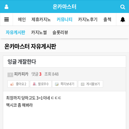
온카마스터
메인
제휴카지노
커뮤니티
카지노후기
출첵
먹튀사
자유게시판
카지노썰
슬롯리뷰
온카마스터 자유게시판
잉글 개잘한다
피카피카
댓글
3
조회 848
1
좋아요
2
팔로우
0
쪽지보내기
게시물보기
최장까지 당하고도 3=1이네 ㄷㄷㄷ
멕시코 좀 해봐라