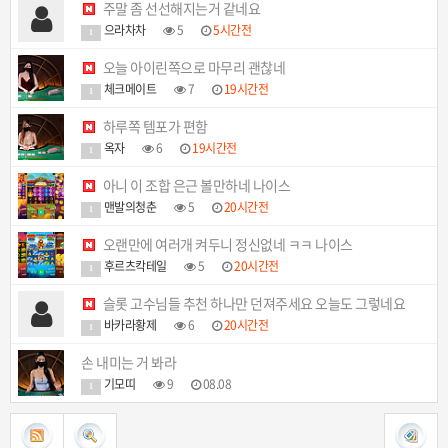
주말 좀 선선해지는거 같네요
으라차차
5
5시간전
1
오늘 아이린쪽으로 마무리 괜찮네
체크메이트
7
19시간전
1
하루쪽 템포가 편함
옥자
6
19시간전
1
아니 이 조합 은근 볼만하네 나이스
맨발의청춘
5
20시간전
1
오랜만에 여러개 켜두니 정신없네 ㅋㅋ 나이스
후르츠칵테일
5
20시간전
1
슬롯 고수님들 추천 하나만 던져주세요 오늘도 그렇네요
바카라황제
6
20시간전
1
손 내미는 거 봐라
기모띠
9
08.08
1