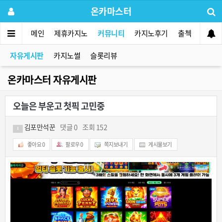
온카마스터
메인
제휴카지노
커뮤니티
카지노후기
출첵
먹튀사
자유게시판
카지노썰
슬롯리뷰
온카마스터 자유게시판
오늘은 부운고 첫픽 고민중
김포만석꾼
댓글 0
조회 152
1
좋아요
0
팔로우
0
쪽지보내기
게시물보기