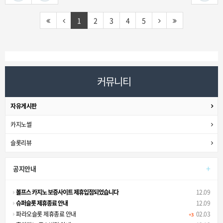
1
2
3
4
5
커뮤니티
자유게시판
카지노썰
슬롯리뷰
+
공지안내
볼프스 카지노 보증사이트 제휴입점되었습니다
12.09
슈퍼슬롯 제휴종료 안내
12.09
파라오슬롯 제휴종료 안내
02.03
+3