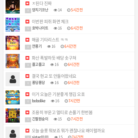
ㅈ된다 진짜
양치기코난
14
5시간전
1
이번판 피쥐 화면 체크
호박나이트
16
6시간전
1
해골 기타리스트 ㅋㅋ
깐풍기
16
6시간전
1
화산 폭발하듯 배당 솟구쳐
플고플고
16
6시간전
1
결국 현교 또 안들어왔네요
퐁당퐁당
16
6시간전
1
이거 오늘은 기분좋게 챙김 오호
bobolike
16
7시간전
1
조용히 부운고 멀티로 손풀기 한번봄
긴팔원숭이
15
7시간전
1
오늘 슬롯 뭐보죠 뭐가 괜찮나요 왜이럴까요
sister0101
15
7시간전
1