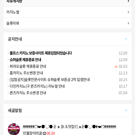
자유게시판
카지노썰
슬롯리뷰
+
공지안내
볼프스 카지노 보증사이트 제휴입점되었습니다
12.09
슈퍼슬롯 제휴종료 안내
12.09
파라오슬롯 제휴종료 안내
02.03
+3
홈카지노 주소변경 안내
12.13
[입점공지]슬롯전문사이트 슈퍼슬롯 보증금 2억 입점안내
10.25
다인카지노(구 퀸즈카지노) 리뉴얼 안내
10.17
퀸즈카지노 주소변경 안내
07.04
+
새글알림
❗❗❗❗❗❗❗❗❗❗❗❒❤️●'◡'● ✌️ ☀️ [8. 8.맛집!!] ☀️✌️●'◡'●❣️❤️❒❗❗❗❗❗❗❗❗❗❗❗
민물장어의꿈
06:30