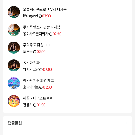
오늘 혜리쪽으로 마무리 다시봄
lifeisgood
03:00
루시쪽 템포가 편함 다시봄
똥이차오른다싸자
02:30
주먹 쥐고 홧팅 ㅋㅋㅋ
도루묵
02:00
ㅈ된다 진짜
양치기코난
02:00
이번판 피쥐 화면 체크
호박나이트
01:30
해골 기타리스트 ㅋㅋ
깐풍기
01:00
+
댓글알림