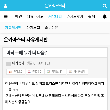
온카마스터
메인
제휴카지노
커뮤니티
카지노후기
출첵
먹튀사
자유게시판
카지노썰
슬롯리뷰
온카마스터 자유게시판
바닥 구매 뭐가 더 나음?
아기동자
댓글 0
조회 133
1
좋아요
0
팔로우
0
쪽지보내기
게시물보기
전 은근히 바닥 방어도 잘 되고 프리스핀 혜자인 거 같아서 정착하려고 하거
든요 ㅋㅋ
구매는 한방은 있는 거 같은데 너무 말라죽는 느낌이라 다들 주력으로 뭐 돌
리시는지 궁금함요