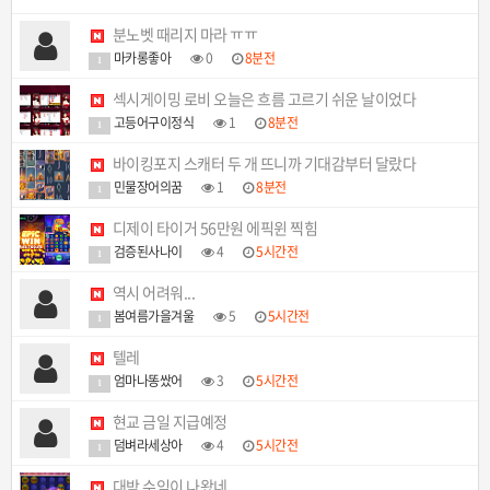
분노벳 때리지 마라 ㅠㅠ
마카롱좋아
0
8분전
1
섹시게이밍 로비 오늘은 흐름 고르기 쉬운 날이었다
고등어구이정식
1
8분전
1
바이킹포지 스캐터 두 개 뜨니까 기대감부터 달랐다
민물장어의꿈
1
8분전
1
디제이 타이거 56만원 에픽윈 찍힘
검증된사나이
4
5시간전
1
역시 어려워...
봄여름가을겨울
5
5시간전
1
텔레
엄마나똥쌌어
3
5시간전
1
현교 금일 지급예정
덤벼라세상아
4
5시간전
1
대박 수익이 나왔네