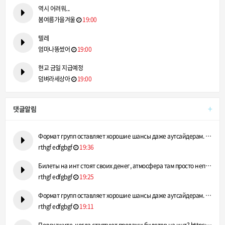
역시 어려워...
봄여름가을겨울
19:00
텔레
엄마나똥쌌어
19:00
현교 금일 지급예정
덤벼라세상아
19:00
+
댓글알림
Формат групп оставляет хорошие шансы даже аутсайдерам. https…
rthgf edfgbgf
19:36
Билеты на инт стоят своих денег, атмосфера там просто непере…
rthgf edfgbgf
19:25
Формат групп оставляет хорошие шансы даже аутсайдерам. https…
rthgf edfgbgf
19:11