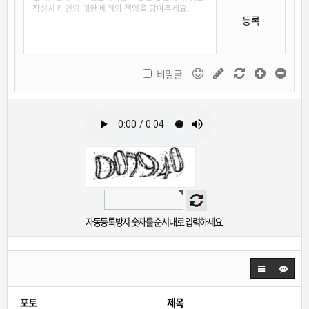
등록
비밀글
자동등록방지 숫자를 순서대로 입력하세요.
포토
제목