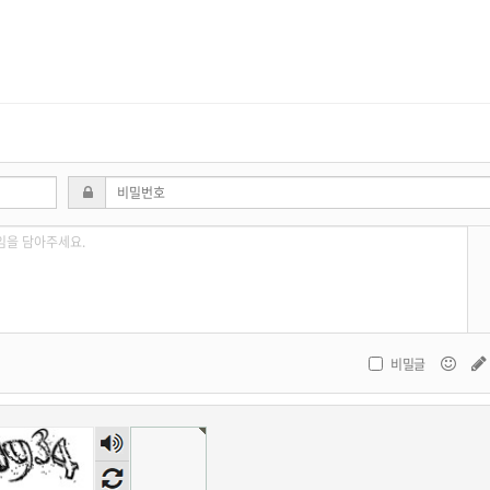
비밀글
숫자
음성
듣기