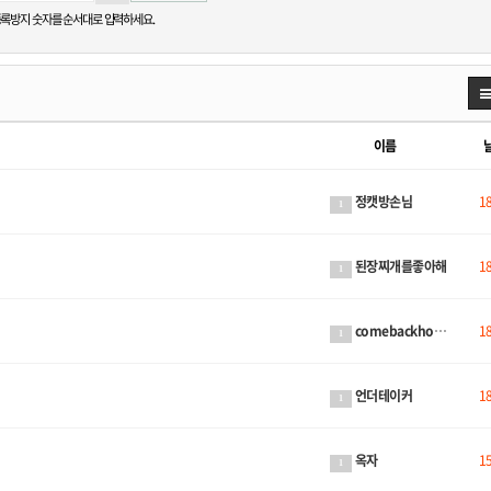
록방지 숫자를 순서대로 입력하세요.
이름
정캣방손님
1
1
된장찌개를좋아해
1
1
comebackhome
1
1
언더테이커
1
1
옥자
1
1