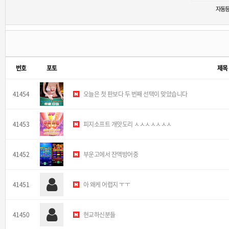
자동등
번호
포토
제목
41454
오늘은 첫 판보다 두 번째 선택이 맞았습니다
41453
피지소프트 개맛도리 ㅅㅅㅅㅅㅅㅅㅅ
41452
부운고에서 잔액방어중
41451
아 왜케 어렵지 ㅜㅜ
41450
현교하신분들