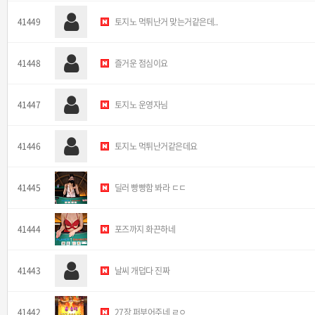
41449
토지노 먹튀난거 맞는거같은데..
41448
즐거운 점심이요
41447
토지노 운영자님
41446
토지노 먹튀난거같은데요
41445
딜러 빵빵함 봐라 ㄷㄷ
41444
포즈까지 화끈하네
41443
날씨 개덥다 진짜
41442
27장 퍼부어주네 ㄹㅇ