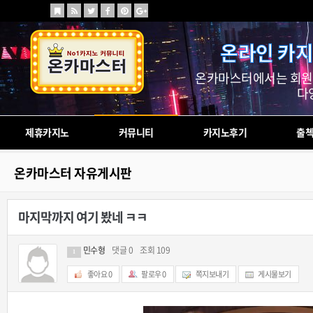
온라인 카지
온카마스터에서는 회원님
다
제휴카지노
커뮤니티
카지노후기
출
온카마스터 자유게시판
마지막까지 여기 봤네 ㅋㅋ
민수형
댓글 0
조회 109
1
좋아요
0
팔로우
0
쪽지보내기
게시물보기