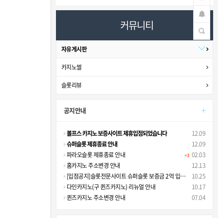
커뮤니티
자유게시판
카지노썰
슬롯리뷰
+
공지안내
볼프스 카지노 보증사이트 제휴입점되었습니다
12.09
슈퍼슬롯 제휴종료 안내
12.09
파라오슬롯 제휴종료 안내
02.03
+3
홈카지노 주소변경 안내
12.13
[입점공지]슬롯전문사이트 슈퍼슬롯 보증금 2억 입점안내
10.25
다인카지노(구 퀸즈카지노) 리뉴얼 안내
10.17
퀸즈카지노 주소변경 안내
07.04