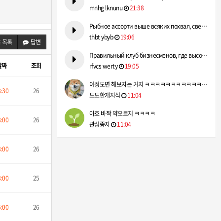
mnhg lknunu
21:38
Рыбное ассорти выше всяких похвал, свежайшие продукты. https…
thbt ybyb
19:06
목록
답변
Правильный клуб бизнесменов, где высоко ценится деловая репу…
날짜
조회
rfvcs werty
19:05
이정도면 해보자는 거지 ㅋㅋㅋㅋㅋㅋㅋㅋㅋㅋㅋㅋㅋㅋㅋ
8:30
26
도도한개자식
11:04
아호 바짝 약오르지 ㅋㅋㅋㅋ
8:00
26
관심종자
11:04
8:00
26
8:00
25
5:00
26