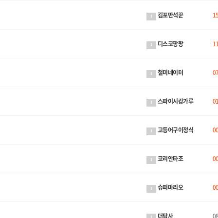
김포만석꾼
1
1
디스코팡팡
1
1
철미네이터
0
1
스파이시캉가루
0
1
고등어구이정식
0
1
코리안타조
0
1
슈퍼마리오
0
1
더탐사
0
1