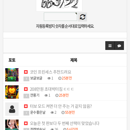
자동등록방지 숫자를 순서대로 입력하세요.
포토
제목
코인 프린세스 추천드려요
보글보글
1
25분전
1
208만원 초대박터짐 ㄷㄷㄷ
깐풍기
1
25분전
1
터보 모드 켜면 더 안 주는 거 같지 않음?
운수좋은날
2
55분전
1
오늘은 첫 판보다 두 번째 선택이 맞았습니다
정캣방손님
26
5시간전