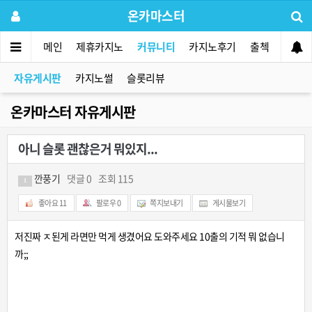
온카마스터
메인
제휴카지노
커뮤니티
카지노후기
출첵
먹튀사
자유게시판
카지노썰
슬롯리뷰
온카마스터 자유게시판
아니 슬롯 괜찮은거 뭐있지...
깐풍기
댓글 0
조회 115
1
좋아요
11
팔로우
0
쪽지보내기
게시물보기
저진짜 ㅈ된게 라면만 먹게 생겼어요 도와주세요 10출의 기적 뭐 없습니
까;;