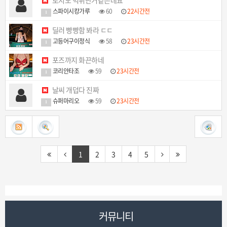
토지노 먹튀난거같은데요
스파이시캉가루
60
22시간전
1
딜러 빵빵함 봐라 ㄷㄷ
고등어구이정식
58
23시간전
1
포즈까지 화끈하네
코리안타조
59
23시간전
1
날씨 개덥다 진짜
슈퍼마리오
59
23시간전
1
1
2
3
4
5
커뮤니티