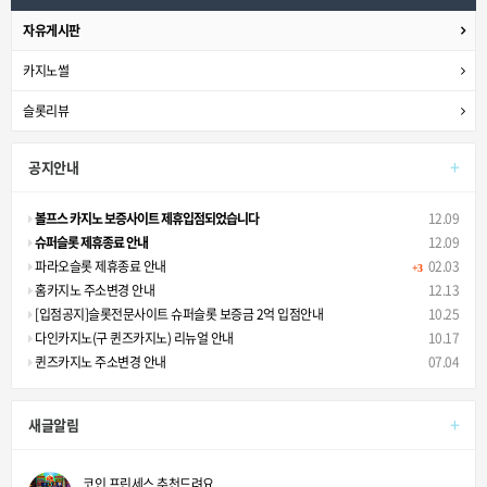
자유게시판
카지노썰
슬롯리뷰
+
공지안내
볼프스 카지노 보증사이트 제휴입점되었습니다
12.09
슈퍼슬롯 제휴종료 안내
12.09
파라오슬롯 제휴종료 안내
02.03
+3
홈카지노 주소변경 안내
12.13
[입점공지]슬롯전문사이트 슈퍼슬롯 보증금 2억 입점안내
10.25
다인카지노(구 퀸즈카지노) 리뉴얼 안내
10.17
퀸즈카지노 주소변경 안내
07.04
+
새글알림
코인 프린세스 추천드려요