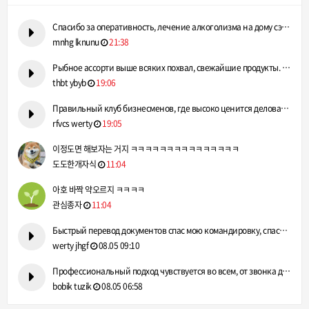
Спасибо за оперативность, лечение алкоголизма на дому сэконо…
mnhg lknunu
21:38
Рыбное ассорти выше всяких похвал, свежайшие продукты. https…
thbt ybyb
19:06
Правильный клуб бизнесменов, где высоко ценится деловая репу…
rfvcs werty
19:05
이정도면 해보자는 거지 ㅋㅋㅋㅋㅋㅋㅋㅋㅋㅋㅋㅋㅋㅋㅋ
도도한개자식
11:04
아호 바짝 약오르지 ㅋㅋㅋㅋ
관심종자
11:04
Быстрый перевод документов спас мою командировку, спасибо! h…
werty jhgf
08.05 09:10
Профессиональный подход чувствуется во всем, от звонка до вы…
bobik tuzik
08.05 06:58