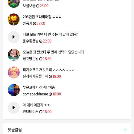
보글보글
23:00
208만원 초대박터짐 ㄷㄷㄷ
깐풍기
23:00
터보 모드 켜면 더 안 주는 거 같지 않음?
운수좋은날
22:30
오늘은 첫 판보다 두 번째 선택이 맞았습니다
정캣방손님
18:30
피지소프트 개맛도리 ㅅㅅㅅㅅㅅㅅㅅ
된장찌개를좋아해
18:00
부운고에서 잔액방어중
comebackhome
18:00
아 왜케 어렵지 ㅜㅜ
언더테이커
18:00
+
댓글알림