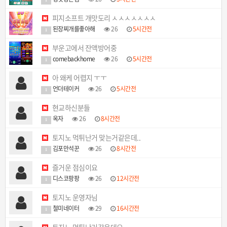
1
피지소프트 개맛도리 ㅅㅅㅅㅅㅅㅅㅅ
된장찌개를좋아해
26
5시간전
1
부운고에서 잔액방어중
comebackhome
26
5시간전
1
아 왜케 어렵지 ㅜㅜ
언더테이커
26
5시간전
1
현교하신분들
옥자
26
8시간전
1
토지노 먹튀난거 맞는거같은데..
김포만석꾼
26
8시간전
1
즐거운 점심이요
디스코팡팡
26
12시간전
1
토지노 운영자님
철미네이터
29
16시간전
1