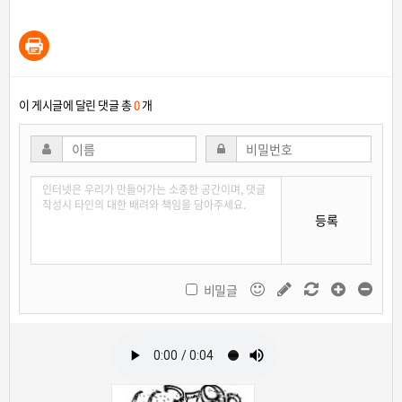
이 게시글에 달린 댓글 총
0
개
등록
비밀글