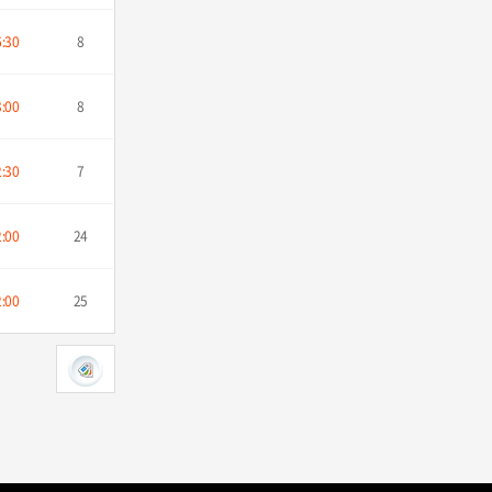
6:30
8
3:00
8
2:30
7
2:00
24
2:00
25