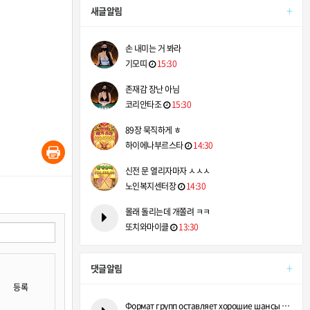
+
새글알림
손 내미는 거 봐라
기모띠
15:30
존재감 장난 아님
코리안타조
15:30
89장 묵직하게 ㅎ
하이에나부르스타
14:30
신전 문 열리자마자 ㅅㅅㅅ
노인복지센터장
14:30
몰래 돌리는데 개쫄려 ㅋㅋ
또치와마이클
13:30
+
댓글알림
등록
Формат групп оставляет хорошие шансы даже аутсайдерам. https…