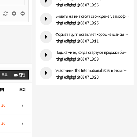
rthgf edfgbgf
08.07 19:36
Билеты на инт стоят своих денег, атмосфера там просто непере…
rthgf edfgbgf
08.07 19:25
Формат групп оставляет хорошие шансы даже аутсайдерам. https…
rthgf edfgbgf
08.07 19:11
Подскажите, когда стартуют продажи билетов на инт? https://g…
rthgf edfgbgf
08.07 19:09
Участники The International 2026 в этом году реально мощные.…
목록
답변
rthgf edfgbgf
08.07 18:28
날짜
조회
5:30
7
5:30
7