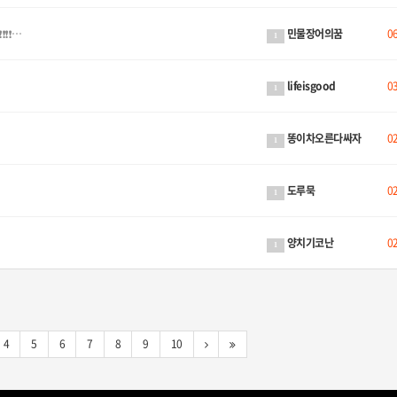
❗❗❗❗…
민물장어의꿈
0
1
lifeisgood
0
1
똥이차오른다싸자
0
1
도루묵
0
1
양치기코난
0
1
4
5
6
7
8
9
10