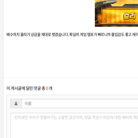
배수까지 올라가 상금을 제대로 챙겼습니다. 확실히 게임 템포가 빠르니까 몰입감도 좋고 재
이 게시글에 달린 댓글 총
0
개