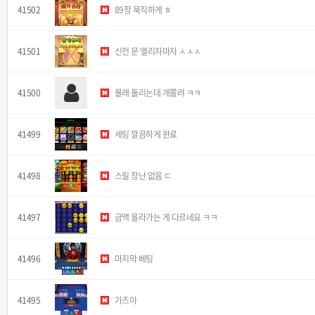
41502
89장 묵직하게 ㅎ
41501
신전 문 열리자마자 ㅅㅅㅅ
41500
몰래 돌리는데 개쫄려 ㅋㅋ
41499
세팅 깔끔하게 완료
41498
스릴 장난 없음 ㄷ
41497
금액 올라가는 게 다르네요 ㅋㅋ
41496
마지막 베팅
41495
가즈아