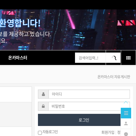
 환영합니다!
보를 제공하고 있습니다.
요.
온카마스터
온카마스터 자유게시판
로그인
자동로그인
회원가입
|
정보찾기