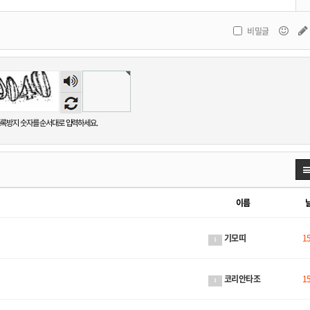
비밀글
숫자
음성
듣기
록방지 숫자를 순서대로 입력하세요.
이름
기모띠
1
1
코리안타조
1
1