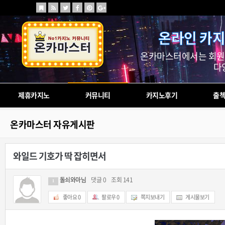
온라인 카지
온카마스터에서는 회원님
다
제휴카지노
커뮤니티
카지노후기
출
온카마스터 자유게시판
와일드 기호가 딱 잡히면서
돌쇠와마님
댓글 0
조회 141
1
좋아요
0
팔로우
0
쪽지보내기
게시물보기