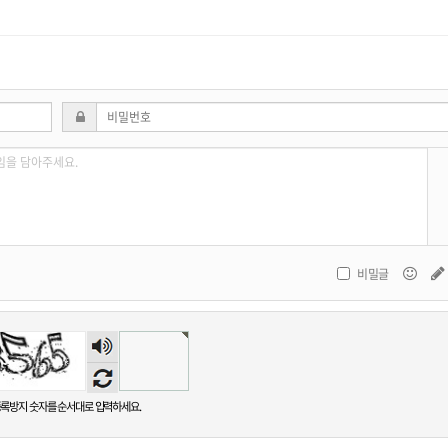
비밀글
숫자
음성
듣기
록방지 숫자를 순서대로 입력하세요.