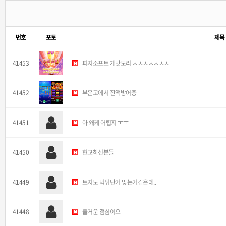
번호
포토
제목
41453
피지소프트 개맛도리 ㅅㅅㅅㅅㅅㅅㅅ
41452
부운고에서 잔액방어중
41451
아 왜케 어렵지 ㅜㅜ
41450
현교하신분들
41449
토지노 먹튀난거 맞는거같은데..
41448
즐거운 점심이요