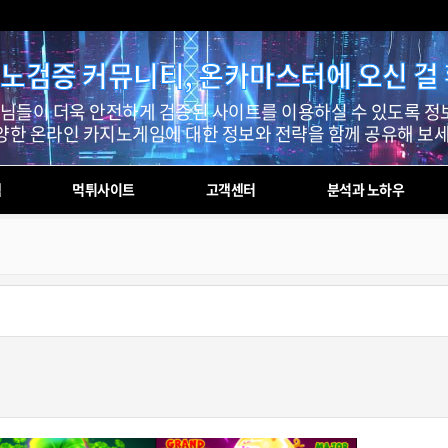
노검증 커뮤니티, 온카마스터에 오신 걸
들이 더욱 안전하게 검증된 사이트를 이용하실 수 있도록 정
양한 온라인 카지노게임에 대한 정보와 전략을 함께 공유해 보세
첵
먹튀사이트
고객센터
분석과 노하우