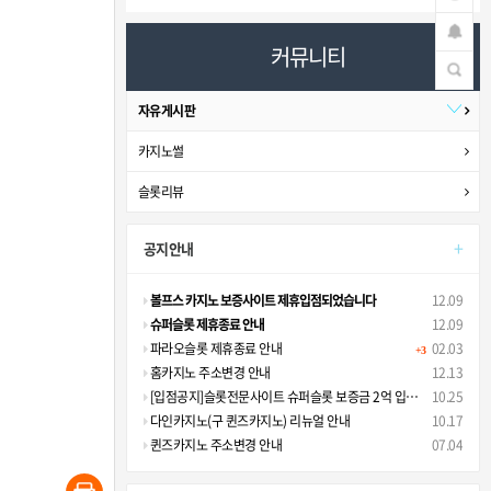
커뮤니티
자유게시판
카지노썰
슬롯리뷰
+
공지안내
볼프스 카지노 보증사이트 제휴입점되었습니다
12.09
슈퍼슬롯 제휴종료 안내
12.09
파라오슬롯 제휴종료 안내
02.03
+3
홈카지노 주소변경 안내
12.13
[입점공지]슬롯전문사이트 슈퍼슬롯 보증금 2억 입점안내
10.25
다인카지노(구 퀸즈카지노) 리뉴얼 안내
10.17
퀸즈카지노 주소변경 안내
07.04