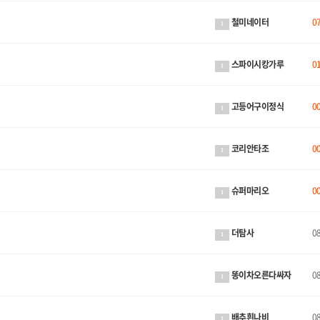
철미네이터
0
1
스파이시캉가루
0
1
고등어구이정식
0
1
코리안타조
0
1
슈퍼마리오
0
1
더탐사
0
1
똥이차오른다싸자
0
1
배추흰나비
0
1