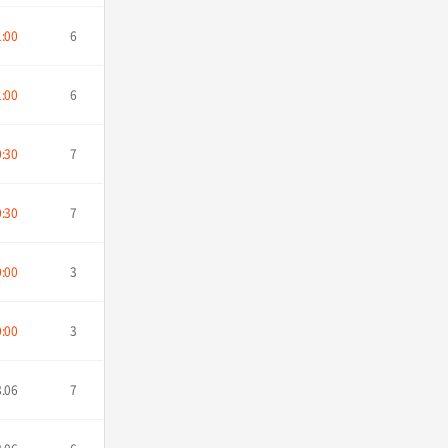
1:00
6
1:00
6
0:30
7
0:30
7
0:00
3
0:00
3
8.06
7