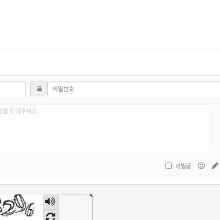
비밀글
숫자
음성