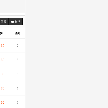
목록
답변
날짜
조회
9:30
2
2:30
3
2:30
6
1:30
6
1:00
7