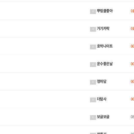
뿌링클좋아
0
1
거기카락
0
1
호박나이트
0
1
운수좋은날
0
1
정마담
0
1
더탐사
0
1
보글보글
0
1