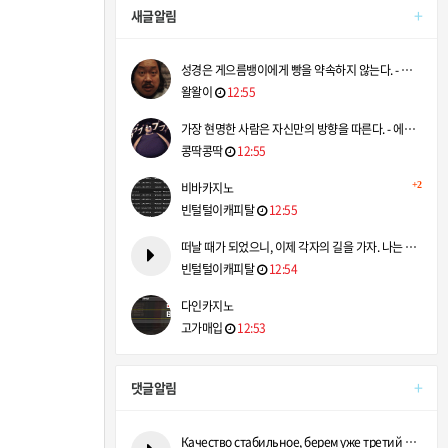
+
새글알림
성경은 게으름뱅이에게 빵을 약속하지 않는다. - 작자 …
왈왈이
12:55
가장 현명한 사람은 자신만의 방향을 따른다. - 에우리…
콩딱콩딱
12:55
비바카지노
+2
빈털털이캐피탈
12:55
떠날 때가 되었으니, 이제 각자의 길을 가자. 나는 죽…
빈털털이캐피탈
12:54
다인카지노
고가매입
12:53
+
댓글알림
Качество стабильное, берем уже третий раз на планерки. https…