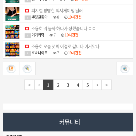
피지컬 빵빵한 섹시게이밍 딜러
뿌링클좋아
8
19시간전
1
조용히 뭐 볼까 하다가 정했습니다 ㄷㄷ
거기카락
7
19시간전
1
조용히 오늘 첫픽 이걸로 갑니다 이거맞나
호박나이트
7
19시간전
1
1
2
3
4
5
커뮤니티