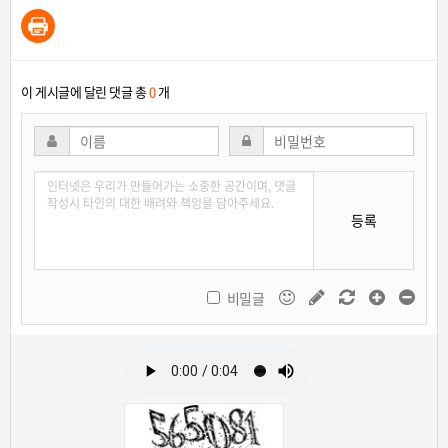
이 게시글에 달린 댓글 총
0
개
등록
비밀글