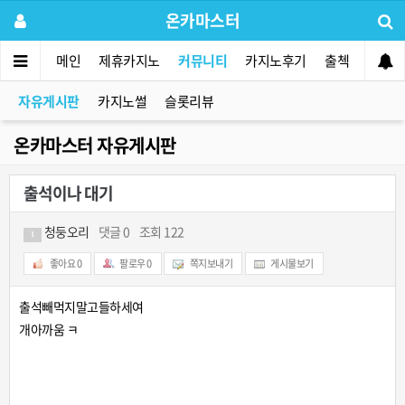
온카마스터
메인
제휴카지노
커뮤니티
카지노후기
출첵
먹튀사
자유게시판
카지노썰
슬롯리뷰
온카마스터 자유게시판
출석이나 대기
청둥오리
댓글 0
조회 122
1
좋아요
0
팔로우
0
쪽지보내기
게시물보기
출석빼먹지말고들하세여
개아까움 ㅋ