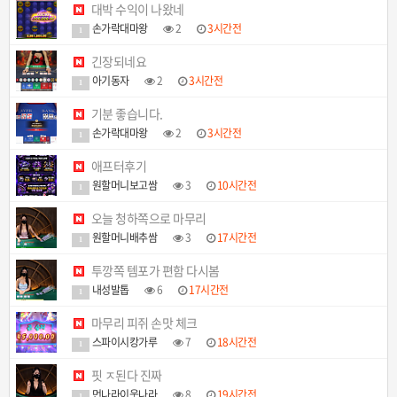
대박 수익이 나왔네
손가락대마왕
2
3시간전
1
긴장되네요
아기동자
2
3시간전
1
기분 좋습니다.
손가락대마왕
2
3시간전
1
애프터후기
원할머니보고쌈
3
10시간전
1
오늘 청하쪽으로 마무리
원할머니배추쌈
3
17시간전
1
투깡쪽 템포가 편함 다시봄
내성발톱
6
17시간전
1
마무리 피쥐 손맛 체크
스파이시캉가루
7
18시간전
1
핏 ㅈ된다 진짜
먼나라이웃나라
8
19시간전
1