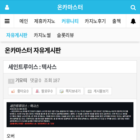
온카마스터
메인
제휴카지노
커뮤니티
카지노후기
출첵
먹튀사
자유게시판
카지노썰
슬롯리뷰
온카마스터 자유게시판
세인트루이스 : 텍사스
기모띠
댓글 0
조회 187
1
좋아요
0
팔로우
0
쪽지보내기
게시물보기
오버