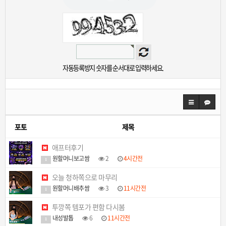
자동등록방지 숫자를 순서대로 입력하세요.
포토
제목
애프터후기
원할머니보고쌈
2
4시간전
1
오늘 청하쪽으로 마무리
원할머니배추쌈
3
11시간전
1
투깡쪽 템포가 편함 다시봄
내성발톱
6
11시간전
1