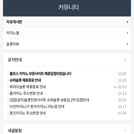
커뮤니티
자유게시판
카지노썰
슬롯리뷰
+
공지안내
볼프스 카지노 보증사이트 제휴입점되었습니다
12.09
슈퍼슬롯 제휴종료 안내
12.09
파라오슬롯 제휴종료 안내
02.03
+3
홈카지노 주소변경 안내
12.13
[입점공지]슬롯전문사이트 슈퍼슬롯 보증금 2억 입점안내
10.25
다인카지노(구 퀸즈카지노) 리뉴얼 안내
10.17
퀸즈카지노 주소변경 안내
07.04
+
새글알림