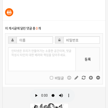
이 게시글에 달린 댓글 총
0
개
등록
비밀글