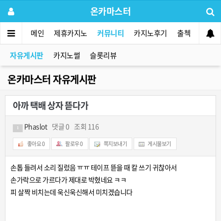
온카마스터
메인
제휴카지노
커뮤니티
카지노후기
출첵
먹튀사
자유게시판
카지노썰
슬롯리뷰
온카마스터 자유게시판
아까 택배 상자 뜯다가
Phaslot
댓글 0
조회 116
1
좋아요
0
팔로우
0
쪽지보내기
게시물보기
손톱 들려서 소리 질렀음 ㅠㅠ 테이프 뜯을 때 칼 쓰기 귀찮아서
손가락으로 가르다가 제대로 박혔네요 ㅋㅋ
피 살짝 비치는데 욱신욱신해서 미치겠습니다